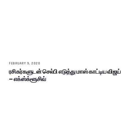
FEBRUARY 9, 2020
ரசிகர்களுடன் செல்பி எடுத்து மாஸ் காட்டிய விஜய்
– எக்ஸ்க்ளூசிவ்