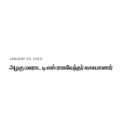
JANUARY 30, 2020
அழகு மலராட டி எஸ் ராகவேந்தர் காலமானார்