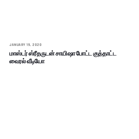
JANUARY 19, 2020
மாஸ்டர் ஸ்ரீதருடன் சாயிஷா போட்ட குத்தாட்ட
வைரல் வீடியோ