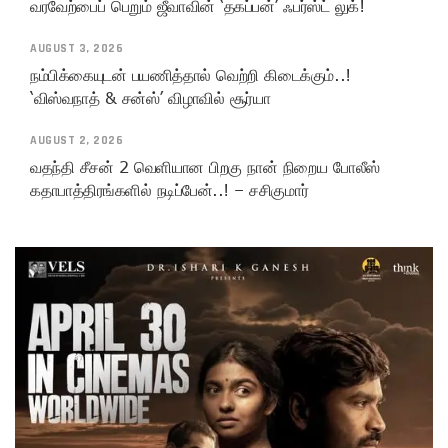
வரவேற்பைப் பெறும் ஜீவாவின் ‘தகப்பன்’ ஃபர்ஸ்ட் லுக்!
AUGUST 3, 2026
நம்பிக்கையுடன் பயணித்தால் வெற்றி கிடைக்கும்..!
‘விஸ்வநாத் & சன்ஸ்’ விழாவில் சூர்யா
AUGUST 2, 2026
வதந்தி சீசன் 2 வெளியான பிறகு நான் நிறைய போலீஸ்
கதாபாத்திரங்களில் நடிப்பேன்..! – சசிகுமார்