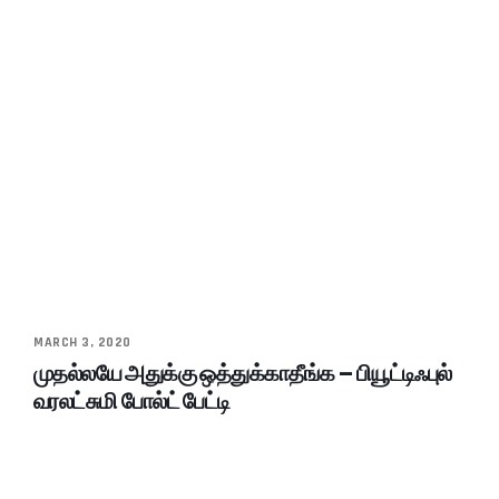
MARCH 3, 2020
முதல்லயே அதுக்கு ஒத்துக்காதீங்க – பியூட்டிஃபுல்
வரலட்சுமி போல்ட் பேட்டி