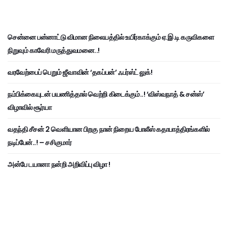
சென்னை பன்னாட்டு விமான நிலையத்தில் உயிர்காக்கும் ஏ.இ.டி கருவிகளை
நிறுவும் காவேரி மருத்துவமனை..!
வரவேற்பைப் பெறும் ஜீவாவின் ‘தகப்பன்’ ஃபர்ஸ்ட் லுக்!
நம்பிக்கையுடன் பயணித்தால் வெற்றி கிடைக்கும்..! ‘விஸ்வநாத் & சன்ஸ்’
விழாவில் சூர்யா
வதந்தி சீசன் 2 வெளியான பிறகு நான் நிறைய போலீஸ் கதாபாத்திரங்களில்
நடிப்பேன்..! – சசிகுமார்
அன்பே டயானா நன்றி அறிவிப்பு விழா !