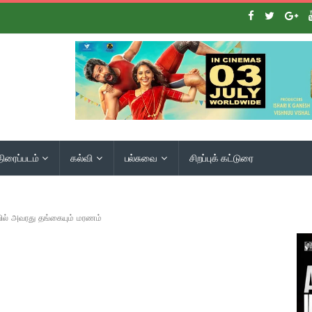
திரைப்படம்
கல்வி
பல்சுவை
சிறப்புக் கட்டுரை
யில் அவரது தங்கையும் மரணம்