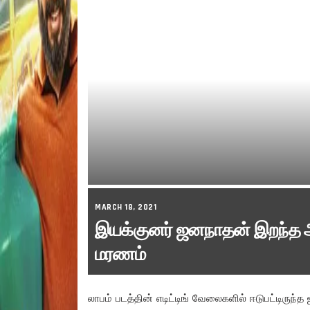
MARCH 18, 2021
இயக்குனர் ஜனநாதன் இறந்த அத
மரணம்
லாபம் படத்தின் எடிட்டிங் வேலைகளில் ஈடுபட்டிருந்