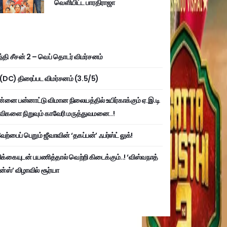
வெளியிட்ட பாரதிராஜா
்தி சீசன் 2 – வெப் தொடர் விமர்சனம்
ி (DC) திரைப்பட விமர்சனம் (3.5/5)
்னை பன்னாட்டு விமான நிலையத்தில் உயிர்காக்கும் ஏ.இ.டி
விகளை நிறுவும் காவேரி மருத்துவமனை..!
ற்பைப் பெறும் ஜீவாவின் ‘தகப்பன்’ ஃபர்ஸ்ட் லுக்!
பிக்கையுடன் பயணித்தால் வெற்றி கிடைக்கும்..! ‘விஸ்வநாத்
ன்ஸ்’ விழாவில் சூர்யா