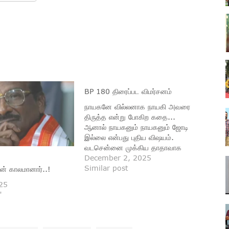
BP 180 திரைப்பட விமர்சனம்
நாயகனே வில்லனாக நாயகி அவரை
திருத்த என்று போகிற கதை...
ஆனால் நாயகனும் நாயகனும் ஜோடி
இல்லை என்பது புதிய விஷயம்.
வடசென்னை முக்கிய தாதாவாக
இருக்கிறார் டேனியல் பாலாஜி. மீனவர்
December 2, 2025
சங்க தலைவராக இருக்கும் கே
Similar post
ன் காலமானார்..!
பாக்யராஜ் வளர்க்கப்பட்ட அவர்
025
இன்னொரு புறம் அரசியல்வாதி அருள்
"
தாசி ன் வலது கையாகவும்
இருக்கிறார். சென்னையில் புறநகர்
பகுதியில் அமைந்த அரசு