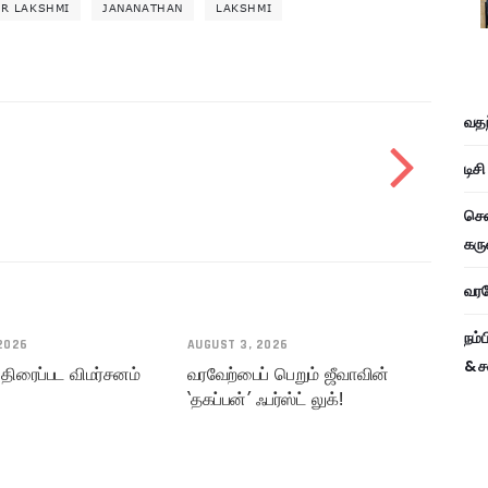
மருத்துவமனையில் மருத்துவராக
ER LAKSHMI
JANANATHAN
LAKSHMI
இருக்கிறார் நாயகி தான்யா
ரவிச்சந்திரன்.…
வதந
டிச
சென
கரு
வரவே
நம்
2026
AUGUST 3, 2026
& ச
 திரைப்பட விமர்சனம்
வரவேற்பைப் பெறும் ஜீவாவின்
‘தகப்பன்’ ஃபர்ஸ்ட் லுக்!