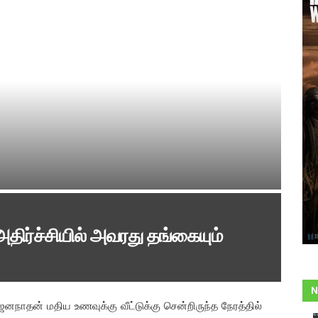
ிர்ச்சியில் அவரது தங்கையும்
N
த ஜனநாதன் மதிய உணவுக்கு வீட்டுக்கு சென்றிருந்த நேரத்தில்