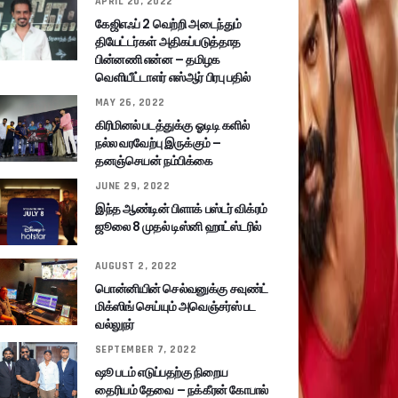
APRIL 20, 2022
கேஜிஎஃப் 2 வெற்றி அடைந்தும்
தியேட்டர்கள் அதிகப்படுத்தாத
பின்னணி என்ன – தமிழக
வெளியீட்டாளர் எஸ்ஆர் பிரபு பதில்
MAY 26, 2022
கிரிமினல் படத்துக்கு ஓடிடி களில்
நல்ல வரவேற்பு இருக்கும் –
தனஞ்செயன் நம்பிக்கை
JUNE 29, 2022
இந்த ஆண்டின் பிளாக் பஸ்டர் விக்ரம்
ஜூலை 8 முதல் டிஸ்னி ஹாட்ஸ்டரில்
AUGUST 2, 2022
பொன்னியின் செல்வனுக்கு சவுண்ட்
மிக்ஸிங் செய்யும் அவெஞ்சர்ஸ் பட
வல்லுநர்
SEPTEMBER 7, 2022
ஷூ படம் எடுப்பதற்கு நிறைய
தைரியம் தேவை – நக்கீரன் கோபால்