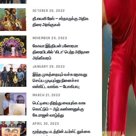
OCTOBER 20, 2022
தீபாவளி ரேஸ் – சர்தாருக்கு அதிக
திரை அரங்குகள்
NOVEMBER 25, 2022
கோவா இந்தியன் பனோரமா
திரையிடலில் ‘கிடா’ பெற்ற அரிதான
அங்கீகாரம்
JANUARY 29, 2023
இந்த முகத்தையும் வச்சு ஏதாவது
செய்ய முடியும்னு நினைச்சா
என்கிட்ட வாங்க – யோகிபாபு
MARCH 21, 2023
பெட்டியை திறந்து வையுங்க காசு
கொட்டும் – ஆர்.கண்ணனுக்கு
கே.ராஜன் வாழ்த்து
APRIL 30, 2023
மூத்தகுடி படத்தின் ஃபர்ஸ்ட் லுக்கை