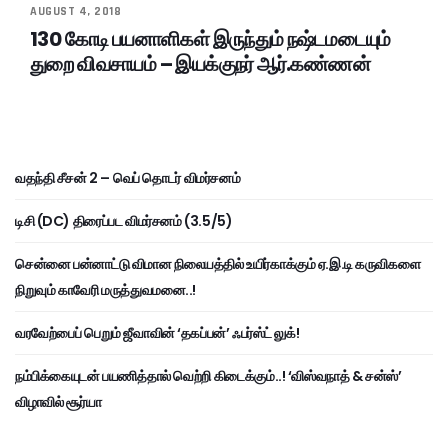
AUGUST 4, 2018
130 கோடி பயனாளிகள் இருந்தும் நஷ்டமடையும்
துறை விவசாயம் – இயக்குநர் ஆர்.கண்ணன்
வதந்தி சீசன் 2 – வெப் தொடர் விமர்சனம்
டிசி (DC) திரைப்பட விமர்சனம் (3.5/5)
சென்னை பன்னாட்டு விமான நிலையத்தில் உயிர்காக்கும் ஏ.இ.டி கருவிகளை
நிறுவும் காவேரி மருத்துவமனை..!
வரவேற்பைப் பெறும் ஜீவாவின் ‘தகப்பன்’ ஃபர்ஸ்ட் லுக்!
நம்பிக்கையுடன் பயணித்தால் வெற்றி கிடைக்கும்..! ‘விஸ்வநாத் & சன்ஸ்’
விழாவில் சூர்யா