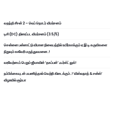
வதந்தி சீசன் 2 – வெப் தொடர் விமர்சனம்
டிசி (DC) திரைப்பட விமர்சனம் (3.5/5)
சென்னை பன்னாட்டு விமான நிலையத்தில் உயிர்காக்கும் ஏ.இ.டி கருவிகளை
நிறுவும் காவேரி மருத்துவமனை..!
வரவேற்பைப் பெறும் ஜீவாவின் ‘தகப்பன்’ ஃபர்ஸ்ட் லுக்!
நம்பிக்கையுடன் பயணித்தால் வெற்றி கிடைக்கும்..! ‘விஸ்வநாத் & சன்ஸ்’
விழாவில் சூர்யா