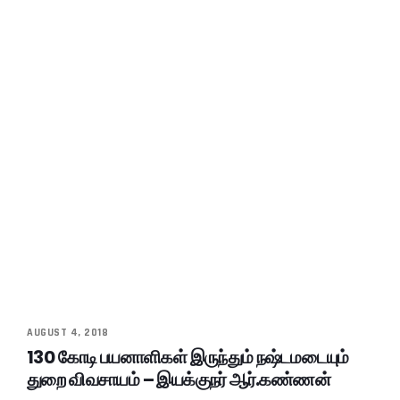
AUGUST 4, 2018
130 கோடி பயனாளிகள் இருந்தும் நஷ்டமடையும்
துறை விவசாயம் – இயக்குநர் ஆர்.கண்ணன்