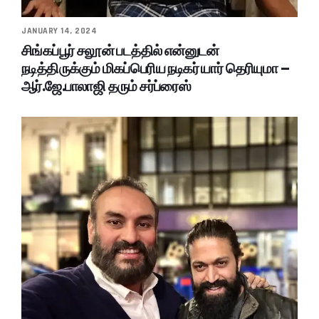
JANUARY 14, 2024
சிங்கப்பூர் சலூன் படத்தில் என்னுடன்
நடித்திருக்கும் மிகப்பெரிய நடிகர் யார் தெரியுமா –
ஆர்.ஜே.பாலாஜி தரும் சர்ப்ரைஸ்