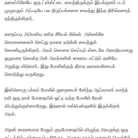
தலைப்பிலேயே ஒரு ட்விஸ்ட்டை வைத்திருக்கும் இயக்குனர் படம்
முழுவதும் அப்படியே பல திருப்பங்களை வைத்து இந்த திரில்லரைத்
தந்திருக்கிறார்.
கதைப்படி அபிமன்யு என்ற சீரியல் கில்லர் அங்கங்கே
கொலைகளைச் செய்து நகரை நடுங்கி வைத்துக்
கொண்டிருக்கிறார். அவர் கொலை செய்யும் ஸ்டைலே அலாதியானது
ஒருவரை கொன்ற பின் அவர்களின் கையை மட்டும் தனியே
அறுத்து விடுவார். இது போலீசுக்குத் தீராத தலைவலியைக்
கொடுத்து வருகிறது.
இன்னொரு பக்கம் போலீஸ் துறையைச் சேர்ந்த ஆய்வாளர் வசந்த்
ரவி ஒரு நாள் போதையில் ஓட்டி வந்த போலீஸ் வேன்
விபத்துக்குள்ளாகிறது. இதனால் சஸ்பென்ஷனில் இருக்கிறார்
அவர்.
அதன் காரணமாக மேலும் குடிபோதையில் விழுந்த அவருக்கு ஒரு
கட்டத்தில் பார்வையும் பறிபோக, அவரது காதல் மனைவி மெஹ்​ரீன்