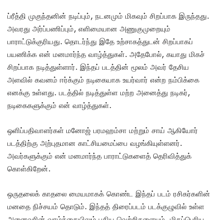
ப்ரீத்தி முகுந்தனின் நடிப்பும், நடனமும் மிகவும் சிறப்பாக இருந்தது.
அவரது அர்ப்பணிப்பும், எளிமையான அணுகுமுறையும்
பாராட்டுக்குரியது. தொடர்ந்து இதே உற்சாகத்துடன் சிறப்பாகப்
பயணிக்க என் மனமார்ந்த வாழ்த்துகள். அதேபோல், கயாது மிகச்
சிறப்பாக நடித்துள்ளார். இந்தப் படத்தின் மூலம் அவர் தேசிய
அளவில் கவனம் ஈர்க்கும் நடிகையாக உயர்வார் என்ற நம்பிக்கை
எனக்கு உள்ளது. படத்தில் நடித்துள்ள மற்ற அனைத்து நடிகர்,
நடிகைகளுக்கும் என் வாழ்த்துகள்.
ஒளிப்பதிவாளர்கள் மனோஜ் பரமஹம்சா மற்றும் சாய் ஆகியோர்
படத்திற்கு அற்புதமான காட்சியமைப்பை வழங்கியுள்ளனர்.
அவர்களுக்கும் என் மனமார்ந்த பாராட்டுகளைத் தெரிவித்துக்
கொள்கிறேன்.
ஒருதலைக் காதலை மையமாகக் கொண்ட இந்தப் படம் ரசிகர்களின்
மனதை நிச்சயம் தொடும். இந்தத் திரைப்படம் படக்குழுவில் உள்ள
அனைவரின் வாழ்க்கையிலும் புதிய வெற்றிகளையும், மிகப்பெரிய