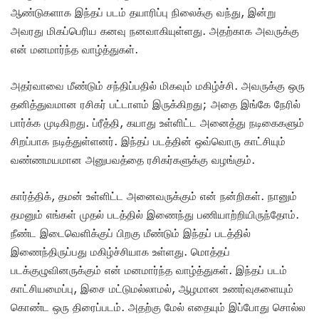
ஆண்டுகளாக இந்தப் படம் தயாரிப்பு நிலைக்கு வந்து, இன்று
அவரது மிகப்பெரிய கனவு நனவாகியுள்ளது. அதற்காக அவருக்கு
என் மனமார்ந்த வாழ்த்துகள்.
அதர்வாவை மீண்டும் சந்திப்பதில் மிகவும் மகிழ்ச்சி. அவருக்கு ஒரு
தனித்துவமான ரசிகர் பட்டாளம் இருக்கிறது; அதை இங்கே நேரில்
பார்க்க முடிகிறது. ப்ரீத்தி, கயாது உள்ளிட்ட அனைத்து நடிகைகளும்
சிறப்பாக நடித்துள்ளனர். இந்தப் படத்தின் ஒவ்வொரு காட்சியும்
வண்ணமயமான அனுபவத்தை ரசிகர்களுக்கு வழங்கும்.
கார்த்திக், தமன் உள்ளிட்ட அனைவருக்கும் என் நன்றிகள். நானும்
தமனும் எங்கள் முதல் படத்தில் இணைந்து பணியாற்றியிருந்தோம்.
நீண்ட இடைவெளிக்குப் பிறகு மீண்டும் இந்தப் படத்தில்
இணைந்திருப்பது மகிழ்ச்சியாக உள்ளது. மொத்தப்
படக்குழுவினருக்கும் என் மனமார்ந்த வாழ்த்துகள். இந்தப் படம்
காட்சியமைப்பு, இசை மட்டுமல்லாமல், ஆழமான உணர்வுகளையும்
கொண்ட ஒரு திரைப்படம். அதற்கு மேல் எதையும் இப்போது சொல்ல