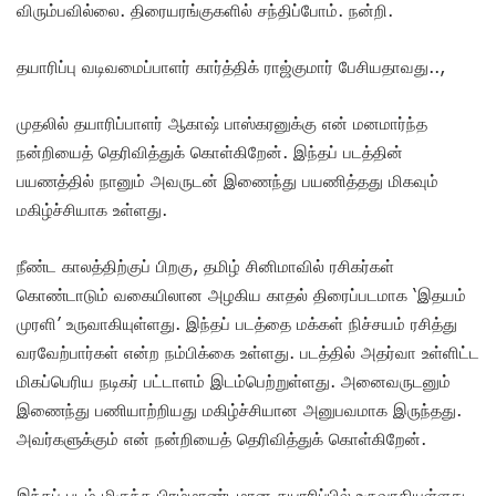
விரும்பவில்லை. திரையரங்குகளில் சந்திப்போம். நன்றி.
தயாரிப்பு வடிவமைப்பாளர் கார்த்திக் ராஜ்குமார் பேசியதாவது..,
முதலில் தயாரிப்பாளர் ஆகாஷ் பாஸ்கரனுக்கு என் மனமார்ந்த
நன்றியைத் தெரிவித்துக் கொள்கிறேன். இந்தப் படத்தின்
பயணத்தில் நானும் அவருடன் இணைந்து பயணித்தது மிகவும்
மகிழ்ச்சியாக உள்ளது.
நீண்ட காலத்திற்குப் பிறகு, தமிழ் சினிமாவில் ரசிகர்கள்
கொண்டாடும் வகையிலான அழகிய காதல் திரைப்படமாக ‘இதயம்
முரளி’ உருவாகியுள்ளது. இந்தப் படத்தை மக்கள் நிச்சயம் ரசித்து
வரவேற்பார்கள் என்ற நம்பிக்கை உள்ளது. படத்தில் அதர்வா உள்ளிட்ட
மிகப்பெரிய நடிகர் பட்டாளம் இடம்பெற்றுள்ளது. அனைவருடனும்
இணைந்து பணியாற்றியது மகிழ்ச்சியான அனுபவமாக இருந்தது.
அவர்களுக்கும் என் நன்றியைத் தெரிவித்துக் கொள்கிறேன்.
இந்தப் படம் மிகுந்த பிரம்மாண்டமான தயாரிப்பில் உருவாகியுள்ளது.