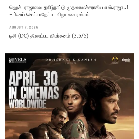
ஹெச். ராஜாவை தமிழ்நாட்டு முதலமைச்சராகிய எஸ்.ராஜா..!
– ‘செய் செய்யாதே’ பட விழா சுவாரஸ்யம்
AUGUST 7, 2026
டிசி (DC) திரைப்பட விமர்சனம் (3.5/5)