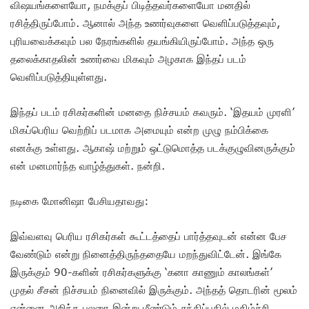
விஷயங்களையோ, நமக்குப் பிடித்தவர்களையோ மனதில்
ரசித்திருப்போம். ஆனால் அந்த உணர்வுகளை வெளிப்படுத்தவும்,
புரியவைக்கவும் பல நேரங்களில் தயங்கியிருப்போம். அந்த ஒரு
தலைக்காதலின் உணர்வை மிகவும் அழகாக இந்தப் படம்
வெளிப்படுத்தியுள்ளது.
இந்தப் படம் ரசிகர்களின் மனதை நிச்சயம் கவரும். ‘இதயம் முரளி’
மிகப்பெரிய வெற்றிப் படமாக அமையும் என்ற முழு நம்பிக்கை
எனக்கு உள்ளது. ஆகாஷ் மற்றும் ஒட்டுமொத்த படக்குழுவினருக்கும்
என் மனமார்ந்த வாழ்த்துகள். நன்றி.
நடிகை மோனிஷா பேசியதாவது:
இவ்வளவு பெரிய ரசிகர்கள் கூட்டத்தைப் பார்த்தவுடன் என்ன பேச
வேண்டும் என்று நினைத்திருந்ததையே மறந்துவிட்டேன். இங்கே
இருக்கும் 90-களின் ரசிகர்களுக்கு ‘கனா காணும் காலங்கள்’
முதல் சீசன் நிச்சயம் நினைவில் இருக்கும். அந்தத் தொடரின் மூலம்
என்னை அறிந்த பலரை இன்று மீண்டும் சந்திப்பதில் மகிழ்ச்சி