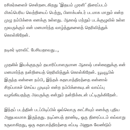
ரசிகர்களைச் சென்றடைகிறது ‘இதயம் முரளி’ திரைப்படம்
மிகப்பெரிய வெற்றியைப் பெற்று, பிளாக்பஸ்டர் படமாக மாறும் என்ற
முழு நம்பிக்கை எனக்கு உள்ளது. ஆகாஷ் மற்றும் படக்குழுவில் உள்ள
மூவருக்கும் என் மனமார்ந்த வாழ்த்துகளைத் தெரிவித்துக்
கொள்கிறேன்.
நடிகர் டிராவிட் பேசியதாவது..,
முதலில் இயக்குநரும் தயாரிப்பாளருமான ஆகாஷ் பாஸ்கரனுக்கு என்
மனமார்ந்த நன்றியைத் தெரிவித்துக் கொள்கிறேன். யூடியூபில்
இருந்த என்னை நம்பி, இந்தக் கதாபாத்திரத்தை என்னால்
சிறப்பாகச் செய்ய முடியும் என்ற நம்பிக்கையுடன் வாய்ப்பு
வழங்கியதற்கு அவருக்கு என்றும் நன்றிக்கடன் பட்டிருக்கிறேன்.
இந்தப் படத்தின் படப்பிடிப்பில் ஒவ்வொரு காட்சியும் எனக்கு புதிய
அனுபவமாக இருந்தது. நடிப்பைத் தாண்டி, ஒரு திரைப்படம் எவ்வாறு
உருவாகிறது, ஒரு கதாபாத்திரத்தை எப்படி அணுக வேண்டும்