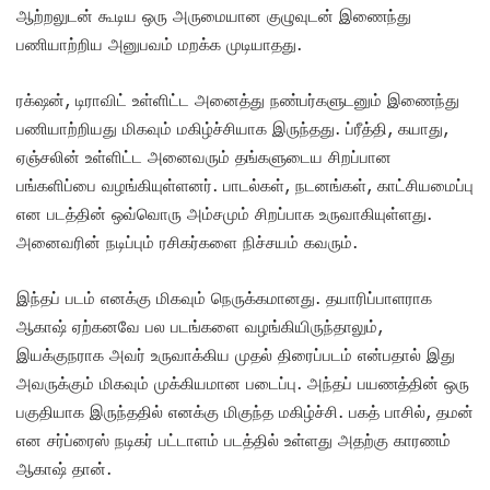
ஆற்றலுடன் கூடிய ஒரு அருமையான குழுவுடன் இணைந்து
பணியாற்றிய அனுபவம் மறக்க முடியாதது.
ரக்‌ஷன், டிராவிட் உள்ளிட்ட அனைத்து நண்பர்களுடனும் இணைந்து
பணியாற்றியது மிகவும் மகிழ்ச்சியாக இருந்தது. ப்ரீத்தி, கயாது,
ஏஞ்சலின் உள்ளிட்ட அனைவரும் தங்களுடைய சிறப்பான
பங்களிப்பை வழங்கியுள்ளனர். பாடல்கள், நடனங்கள், காட்சியமைப்பு
என படத்தின் ஒவ்வொரு அம்சமும் சிறப்பாக உருவாகியுள்ளது.
அனைவரின் நடிப்பும் ரசிகர்களை நிச்சயம் கவரும்.
இந்தப் படம் எனக்கு மிகவும் நெருக்கமானது. தயாரிப்பாளராக
ஆகாஷ் ஏற்கனவே பல படங்களை வழங்கியிருந்தாலும்,
இயக்குநராக அவர் உருவாக்கிய முதல் திரைப்படம் என்பதால் இது
அவருக்கும் மிகவும் முக்கியமான படைப்பு. அந்தப் பயணத்தின் ஒரு
பகுதியாக இருந்ததில் எனக்கு மிகுந்த மகிழ்ச்சி. பகத் பாசில், தமன்
என சர்ப்ரைஸ் நடிகர் பட்டாளம் படத்தில் உள்ளது அதற்கு காரணம்
ஆகாஷ் தான்.