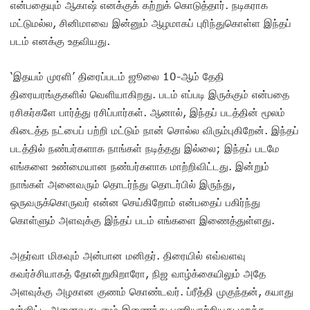
என்பதையும் ஆகாஷ் எனக்குக் கற்றுக் கொடுத்தார். நடிகராக
மட்டுமல்ல, சினிமாவை இன்னும் ஆழமாகப் புரிந்துகொள்ள இந்தப்
படம் எனக்கு உதவியது.
‘இதயம் முரளி’ திரைப்படம் ஜூலை 10-ஆம் தேதி
திரையரங்குகளில் வெளியாகிறது. படம் எப்படி இருக்கும் என்பதை
ரசிகர்களே பார்த்து ரசிப்பார்கள். ஆனால், இந்தப் படத்தின் மூலம்
கிடைத்த நட்பைப் பற்றி மட்டும் நான் சொல்ல விரும்புகிறேன். இந்தப்
படத்தில் நண்பர்களாக நாங்கள் நடித்தது இல்லை; இந்தப் படமே
எங்களை உண்மையான நண்பர்களாக மாற்றிவிட்டது. இன்றும்
நாங்கள் அனைவரும் தொடர்ந்து தொடர்பில் இருந்து,
ஒருவருக்கொருவர் என்ன செய்கிறோம் என்பதைப் பகிர்ந்து
கொள்ளும் அளவுக்கு இந்தப் படம் எங்களை இணைத்துள்ளது.
அதர்வா மிகவும் அன்பான மனிதர். திரையில் எவ்வளவு
கவர்ச்சியாகத் தோன்றுகிறாரோ, நிஜ வாழ்க்கையிலும் அதே
அளவுக்கு அழகான குணம் கொண்டவர். ப்ரீத்தி முகுந்தன், கயாது
உள்ளிட்ட அனைவருடனும் இணைந்து பணியாற்றியது மறக்க