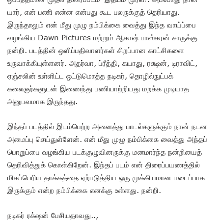
யார், என் பணி என்ன என்பது கூட பலருக்குத் தெரியாது.
இருந்தாலும் என் மீது முழு நம்பிக்கை வைத்து இந்த வாய்ப்பை
வழங்கிய Dawn Pictures மற்றும் ஆகாஷ் பாஸ்கரன் சாருக்கு
நன்றி. படத்தின் ஒளிப்பதிவாளர்கள் சிறப்பான காட்சிகளை
உருவாக்கியுள்ளனர். அதர்வா, ப்ரீத்தி, கயாது, ரக்ஷன், டிராவிட்,
ஏஞ்சலின் உள்ளிட்ட ஒட்டுமொத்த நடிகர், தொழில்நுட்பக்
கலைஞர்களுடன் இணைந்து பணியாற்றியது மறக்க முடியாத
அனுபவமாக இருந்தது.
இந்தப் படத்தில் இடம்பெற்ற அனைத்து பாடல்களுக்கும் நான் நடன
அமைப்பு செய்துள்ளேன். என் மீது முழு நம்பிக்கை வைத்து அந்தப்
பொறுப்பை வழங்கிய படக்குழுவினருக்கு மனமார்ந்த நன்றியைத்
தெரிவித்துக் கொள்கிறேன். இந்தப் படம் என் திரைப்பயணத்தில்
மிகப்பெரிய தாக்கத்தை ஏற்படுத்திய ஒரு முக்கியமான படைப்பாக
இருக்கும் என்ற நம்பிக்கை எனக்கு உள்ளது. நன்றி.
நடிகர் ரக்‌ஷன் பேசியதாவது..,