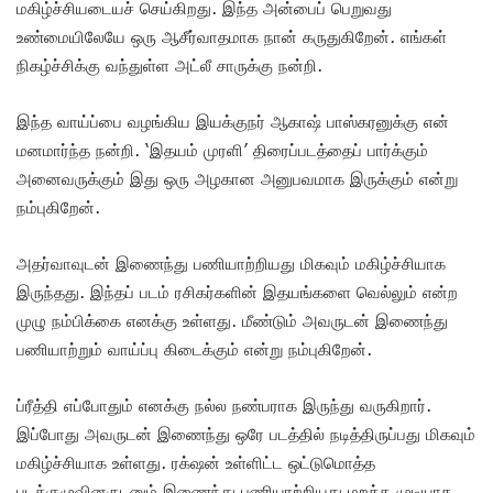
மகிழ்ச்சியடையச் செய்கிறது. இந்த அன்பைப் பெறுவது
உண்மையிலேயே ஒரு ஆசீர்வாதமாக நான் கருதுகிறேன். எங்கள்
நிகழ்ச்சிக்கு வந்துள்ள அட்லீ சாருக்கு நன்றி.
இந்த வாய்ப்பை வழங்கிய இயக்குநர் ஆகாஷ் பாஸ்கரனுக்கு என்
மனமார்ந்த நன்றி. ‘இதயம் முரளி’ திரைப்படத்தைப் பார்க்கும்
அனைவருக்கும் இது ஒரு அழகான அனுபவமாக இருக்கும் என்று
நம்புகிறேன்.
அதர்வாவுடன் இணைந்து பணியாற்றியது மிகவும் மகிழ்ச்சியாக
இருந்தது. இந்தப் படம் ரசிகர்களின் இதயங்களை வெல்லும் என்ற
முழு நம்பிக்கை எனக்கு உள்ளது. மீண்டும் அவருடன் இணைந்து
பணியாற்றும் வாய்ப்பு கிடைக்கும் என்று நம்புகிறேன்.
ப்ரீத்தி எப்போதும் எனக்கு நல்ல நண்பராக இருந்து வருகிறார்.
இப்போது அவருடன் இணைந்து ஒரே படத்தில் நடித்திருப்பது மிகவும்
மகிழ்ச்சியாக உள்ளது. ரக்‌ஷன் உள்ளிட்ட ஒட்டுமொத்த
படக்குழுவினருடனும் இணைந்து பணியாற்றியது மறக்க முடியாத