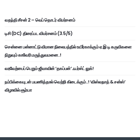
வதந்தி சீசன் 2 – வெப் தொடர் விமர்சனம்
டிசி (DC) திரைப்பட விமர்சனம் (3.5/5)
சென்னை பன்னாட்டு விமான நிலையத்தில் உயிர்காக்கும் ஏ.இ.டி கருவிகளை
நிறுவும் காவேரி மருத்துவமனை..!
வரவேற்பைப் பெறும் ஜீவாவின் ‘தகப்பன்’ ஃபர்ஸ்ட் லுக்!
நம்பிக்கையுடன் பயணித்தால் வெற்றி கிடைக்கும்..! ‘விஸ்வநாத் & சன்ஸ்’
விழாவில் சூர்யா