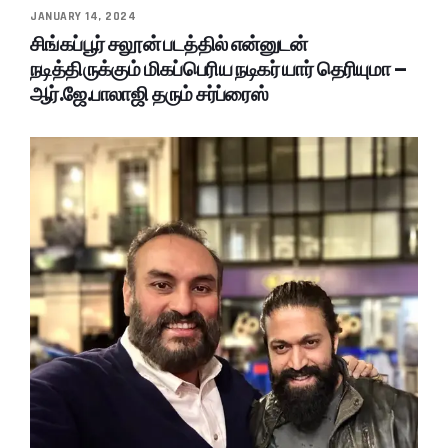
JANUARY 14, 2024
சிங்கப்பூர் சலூன் படத்தில் என்னுடன்
நடித்திருக்கும் மிகப்பெரிய நடிகர் யார் தெரியுமா –
ஆர்.ஜே.பாலாஜி தரும் சர்ப்ரைஸ்