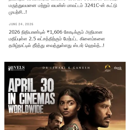
மருத்துவமனை மற்றும் லயன்ஸ் மாவட்டம் 3241C-ன் கூட்டு
முயற்சி..!
JUNE 24, 2026
2026 நிதியாண்டில் ₹1,606 கோடிக்கும் அதிமான
மதிப்புள்ள 2.5 லட்சத்திற்கும் மேற்பட்ட கிளைம்களை
தமிழ்நாட்டில் தீர்த்து வைத்துள்ளது ஸ்டார் ஹெல்த்..!