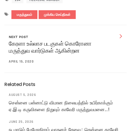
மருத்துவம்
முக்கிய செய்திகள்
NEXT POST
கேரளா உல்லாச படகுகள் கொரோனா
மருத்துவ வார்டுகள் ஆகின்றன
APRIL 15, 2020
Related Posts
AUGUST 5, 2026
சென்னை பன்னாட்டு விமான நிலையத்தில் உயிர்காக்கும்
ஏ.இ.டி கருவிகளை நிறுவும் காவேரி மருத்துவமனை..!
JUNE 25, 2026
நடமாடும் மேமோகிராம் வாகனச் சேவை: சென்னை காவேரி