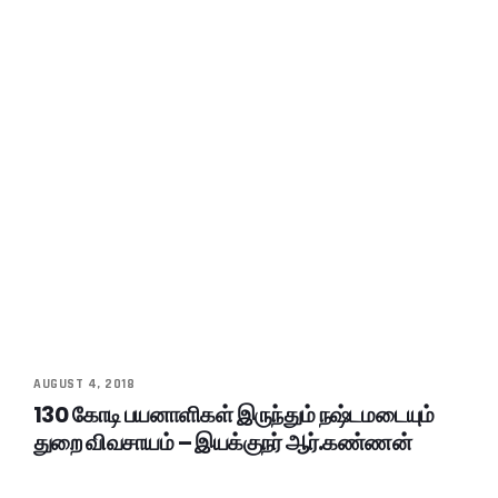
AUGUST 4, 2018
130 கோடி பயனாளிகள் இருந்தும் நஷ்டமடையும்
துறை விவசாயம் – இயக்குநர் ஆர்.கண்ணன்