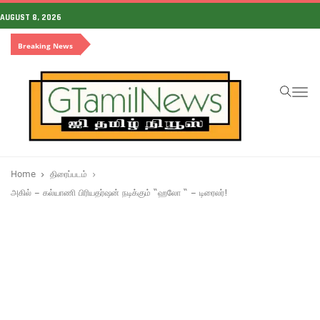
AUGUST 8, 2026
Breaking News
To
na
Home
திரைப்படம்
அகில் – கல்யாணி பிரியதர்ஷன் நடிக்கும் “ஹலோ “ – டிரைலர்!