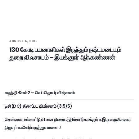
AUGUST 4, 2018
130 கோடி பயனாளிகள் இருந்தும் நஷ்டமடையும்
துறை விவசாயம் – இயக்குநர் ஆர்.கண்ணன்
வதந்தி சீசன் 2 – வெப் தொடர் விமர்சனம்
டிசி (DC) திரைப்பட விமர்சனம் (3.5/5)
சென்னை பன்னாட்டு விமான நிலையத்தில் உயிர்காக்கும் ஏ.இ.டி கருவிகளை
நிறுவும் காவேரி மருத்துவமனை..!