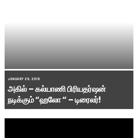
JANUARY 29, 2019
அகில் – கல்யாணி பிரியதர்ஷன்
நடிக்கும் “ஹலோ “ – டிரைலர்!