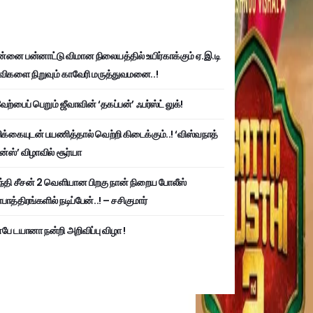
்னை பன்னாட்டு விமான நிலையத்தில் உயிர்காக்கும் ஏ.இ.டி
விகளை நிறுவும் காவேரி மருத்துவமனை..!
ற்பைப் பெறும் ஜீவாவின் ‘தகப்பன்’ ஃபர்ஸ்ட் லுக்!
பிக்கையுடன் பயணித்தால் வெற்றி கிடைக்கும்..! ‘விஸ்வநாத்
ன்ஸ்’ விழாவில் சூர்யா
்தி சீசன் 2 வெளியான பிறகு நான் நிறைய போலீஸ்
ாத்திரங்களில் நடிப்பேன்..! – சசிகுமார்
பே டயானா நன்றி அறிவிப்பு விழா !