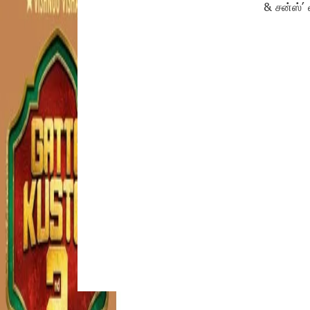
& சன்ஸ்’ 