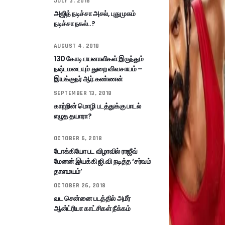
JULY 3, 2018
அஜித் நடிச்சா அசல், புதுமுகம்
நடிச்சா நகல்..?
AUGUST 4, 2018
130 கோடி பயனாளிகள் இருந்தும்
நஷ்டமடையும் துறை விவசாயம் –
இயக்குநர் ஆர்.கண்ணன்
SEPTEMBER 13, 2018
காற்றின் மொழி படத்துக்கு பாடல்
எழுத தயாரா?
OCTOBER 6, 2018
டோக்கியோ பட விழாவில் ராஜீவ்
மேனன் இயக்கி ஜி.வி நடித்த ‘சர்வம்
தாளமயம்’
OCTOBER 26, 2018
வட சென்னை படத்தில் அமீர்
ஆன்ட்ரியா காட்சிகள் நீக்கம்