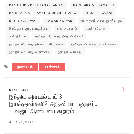
DIRECTOR KRISH JAGARLAMUDI
HARIHARA VEERAMALLU
HARIHARA VEERAMALLU MOVIE REVIEW
M.M.KEERAVANI
NIDHI AGARWAL
PAWAN KALYAN
இயக்குனர் க்ரிஷ் ஜாகர்ல முடி
இயக்குனர் ஜோதி கிருஷ்ணா
நிதி அகர்வால்
பவன் கல்யாண்
பாபி தியோல்
ஹரிஹர வீர மல்லு திரை விமர்சனம்
ஹரிஹர வீர மல்லு திரைப்பட விமர்சனம்
ஹரிஹர வீர மல்லு பட விமர்சனம்
ஹரிஹர வீர மல்லு விமர்சனம்
ஹரிஹர வீரமல்லு
திரைப்படம்
விமர்சனம்
NEXT POST
இந்திய அளவில் டாப் 3
இயக்குனர்களில் அருண் பிரபு ஒருவர்..!
– விஜய் ஆண்டனி புகழாரம்
JULY 25, 2025