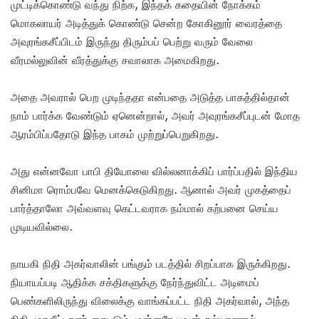
முட்டிக்கொண்டு வந்து நிற்க, இந்தக் கதையின் நோக்கம்
மொகலாயர் அடித்துக் கொண்டு சென்ற கோகினூர் வைரத்தை
அவுரங்கசீப்பிடம் இருந்து திரும்பப் பெற்று வரும் வேலை
வீரமல்லுவின் வீரத்துக்கு சவாலாக அமைகிறது.
அதை அவரால் பெற முடிந்ததா என்பதை அடுத்த பாகத்தில்தான்
நாம் பார்க்க வேண்டும் ஏனென்றால், அவர் அவுரங்கசீப்புடன் மோத
ஆரம்பிப்பதோடு இந்த பாகம் முற்றுப்பெறுகிறது.
அது என்னவோ பாபி தியோலை வில்லனாக்கிப் பார்ப்பதில் இந்திய
சினிமா ரொம்பவே மெனக்கெடுகிறது. ஆனால் அவர் முகத்தைப்
பார்த்தாலோ அவ்வளவு கெட்டவராக நம்மால் கற்பனை செய்ய
முடியவில்லை.
நாயகி நிதி அகர்வாலின் பங்கும் படத்தில் சிறப்பாக இருக்கிறது.
நியாயப்படி ஆதிக்க சக்திகளுக்கு நேர்ந்துவிட்ட அடிமைப்
பெண்களிலிருந்து விலைக்கு வாங்கப்பட்ட நிதி அகர்வால், அந்த
நிதி முதலீட்டாளர் கைபடும் முன்னரே பவன் கல்யாணால்