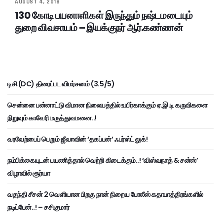
AUGUST 4, 2018
130 கோடி பயனாளிகள் இருந்தும் நஷ்டமடையும்
துறை விவசாயம் – இயக்குநர் ஆர்.கண்ணன்
டிசி (DC) திரைப்பட விமர்சனம் (3.5/5)
சென்னை பன்னாட்டு விமான நிலையத்தில் உயிர்காக்கும் ஏ.இ.டி கருவிகளை
நிறுவும் காவேரி மருத்துவமனை..!
வரவேற்பைப் பெறும் ஜீவாவின் ‘தகப்பன்’ ஃபர்ஸ்ட் லுக்!
நம்பிக்கையுடன் பயணித்தால் வெற்றி கிடைக்கும்..! ‘விஸ்வநாத் & சன்ஸ்’
விழாவில் சூர்யா
வதந்தி சீசன் 2 வெளியான பிறகு நான் நிறைய போலீஸ் கதாபாத்திரங்களில்
நடிப்பேன்..! – சசிகுமார்