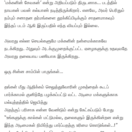
‘மக்களின் சேவகன்’ என்று அறியப்படும் திருடனாக… படத்தில்
நாயகன் பவன் கல்யாண் நடித்திருக்கிறார். எனவே, அவர் பெரிதும்
நம்பும் சனாதன தர்மங்களை தூக்கிப்பிடிக்கும் சாதனமாகவும்
இந்தப் படம் ஆகி இருப்பதில் எந்த வியப்பும் இல்லை.
அவரது எல்லா செயல்களுமே மக்களின் நன்மைக்காகவே
நடக்கிறது. அதுவும் அடக்குமுறைக்குட்பட்ட ஏழைகளுக்கு உதவுவதே
அவரது தலையாய பணியாக இருக்கிறது.
ஒரு சின்ன சாம்பிள் பாருங்கள்…
தங்கள் மீது ஆதிக்கம் செலுத்துவோரின் முகத்தைக் கூடப்
பார்க்காமல் குனிந்தே பழக்கப்பட்டு வட்ட அடிமை மக்களுக்காக
மல்யுத்தத்தில் ஜெயித்து
அதற்குப் பரிசாக என்ன வேண்டும் என்று கேட்கப்படும் போது
“உங்களுக்கு கால்கள் மட்டுமல்ல, தலைகளும் இருக்கின்றன என்று
இந்த அடிமைகள் நிமிர்ந்து பார்ப்பதற்கு உரிமை கொடுங்கள்..!”