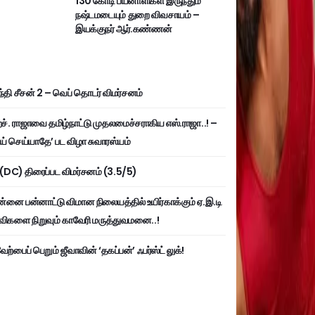
130 கோடி பயனாளிகள் இருந்தும்
நஷ்டமடையும் துறை விவசாயம் –
இயக்குநர் ஆர்.கண்ணன்
்தி சீசன் 2 – வெப் தொடர் விமர்சனம்
். ராஜாவை தமிழ்நாட்டு முதலமைச்சராகிய எஸ்.ராஜா..! –
ய் செய்யாதே’ பட விழா சுவாரஸ்யம்
ி (DC) திரைப்பட விமர்சனம் (3.5/5)
்னை பன்னாட்டு விமான நிலையத்தில் உயிர்காக்கும் ஏ.இ.டி
விகளை நிறுவும் காவேரி மருத்துவமனை..!
ற்பைப் பெறும் ஜீவாவின் ‘தகப்பன்’ ஃபர்ஸ்ட் லுக்!