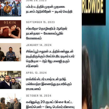
JUNE 26, 2023
பம்பர் படத்தில் முதன் முதலாக
நடனம் ஆடுகிறேன் – நடிகர் வெற்றி
SEPTEMBER 15, 2023
சர்வதேச தொழிலதிபர் ஆகிறார்
நயன்தாரா – கோலாலம்பூரில்
கோலாகலம்
JANUARY 14, 2024
சிங்கப்பூர் சலூன் படத்தில் என்னுடன்
நடித்திருக்கும் மிகப்பெரிய நடிகர் யார்
தெரியுமா – ஆர்.ஜே.பாலாஜி தரும்
சர்ப்ரைஸ்
APRIL 13, 2024
ராக்கிங் ஸ்டார் யாஷ் உடன் நமித்
மல்கோத்ரா இணைந்து தயாரிக்கும்
ராமாயணம்
OCTOBER 18, 2024
கவினுக்கு 20 ரூபாய் பிச்சை போட்ட
இளம்பெண் – பிளடி பெக்கர் விளைவு