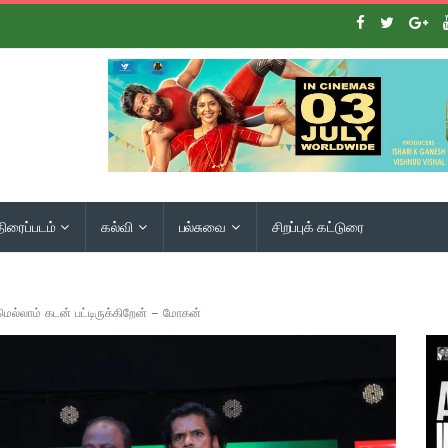
திரைப்படம்
கல்வி
பல்சுவை
சிறப்புக் கட்டுரை
மெல்லாம் கடன் பட்டிருக்கிறேன் – மோகன்