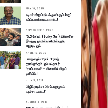
MAY 10, 2025
நடிகர் மற்றும் இயக்குனர் சூப்பர் குட்
சுப்பிரமணி காலமானார்..!
SEPTEMBER 6, 2025
‘பேபி கேர்ள்’ (Baby Girl) திரில்லரில்
இருந்து, நிவின் பாலியின் புதிய
அதிரடி லுக்..!
APRIL 15, 2026
பாசத்தைப் பிழியப் பிழியத்
தரவிருக்கும் புதிய தொடர்
‘தாய்மாமன்’ – விரைவில் விஜய்
டிவியில்..!
JULY 3, 2018
அஜித் நடிச்சா அசல், புதுமுகம்
நடிச்சா நகல்..?
AUGUST 4, 2018