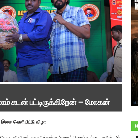
ாம் கடன் பட்டிருக்கிறேன் – மோகன்
பட இசை வெளியீட்டு விழா
N
யா ஜெய ஶ்ரீ விஜய் தயாரித்துள்ள ‘ஹரா’ திரைப்படத்தை ஜூன் 7ம்