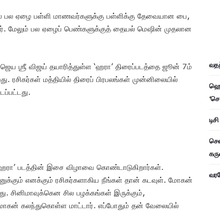
யால் பல ஏழை பள்ளி மாணவர்களுக்கு பள்ளிக்கு தேவையான பை,
ார். மேலும் பல ஏழைப் பெண்களுக்குத் தையல் மெஷின் முதலான
வதந
யா ஜெய ஶ்ரீ விஜய் தயாரித்துள்ள ‘ஹரா’ திரைப்படத்தை ஜூன் 7ம்
றது. ரசிகர்கள் மத்தியில் திரைப் பிரபலங்கள் முன்னிலையில்
ஹெச
டப்பட்டது.
‘செ
டிச
சென
கரு
‘ஹரா’ படத்தின் இசை விழாவை கொண்டாடுகிறார்கள்.
வரவே
னுக்கும் எனக்கும் ரசிகர்களாகிய நீங்கள் தான் கடவுள். மோகன்
து. சினிமாவுக்கென சில பழக்கங்கள் இருக்கும்,
 மோகன் கலந்துகொள்ள மாட்டார். எப்போதும் தன் வேலையில்