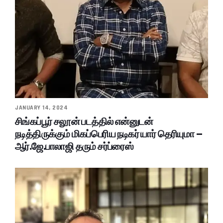
JANUARY 14, 2024
சிங்கப்பூர் சலூன் படத்தில் என்னுடன்
நடித்திருக்கும் மிகப்பெரிய நடிகர் யார் தெரியுமா –
ஆர்.ஜே.பாலாஜி தரும் சர்ப்ரைஸ்