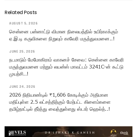
Related Posts
AUGUST 5, 2026
சென்னை பன்னாட்டு விமான நிலையத்தில் உயிர்காக்கும்
ஏ.இ.டி கருவிகளை நிறுவும் காவேரி மருத்துவமனை..!
JUNE 25, 2026
நடமாடும் மேமோகிராம் வாகனச் சேவை: சென்னை காவேரி
மருத்துவமனை மற்றும் லயன்ஸ் மாவட்டம் 3241C-ன் கூட்டு
முயற்சி..!
JUNE 24, 2026
2026 நிதியாண்டில் ₹1,606 கோடிக்கும் அதிமான
மதிப்புள்ள 2.5 லட்சத்திற்கும் மேற்பட்ட கிளைம்களை
தமிழ்நாட்டில் தீர்த்து வைத்துள்ளது ஸ்டார் ஹெல்த்..!