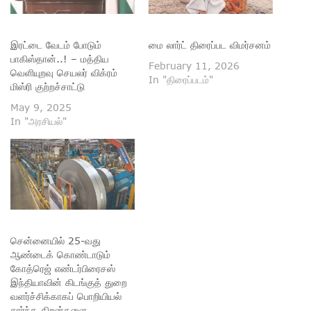
இரட்டை வேடம் போடும்
மை லார்ட் திரைப்பட விமர்சனம்
பாகிஸ்தான்..! – மத்திய
February 11, 2026
வெளியுறவு செயலர் விக்ரம்
In "திரைப்படம்"
மிஸ்ரி குற்றச்சாட்டு
May 9, 2025
In "அரசியல்"
சென்னையில் 25-வது
ஆண்டைக் கொண்டாடும்
கோத்ரெஜ் எண்டர்பிரைசஸ்
இந்தியாவின் கிடங்குத் துறை
வளர்ச்சிக்காகப் பொறியியல்
சார்ந்த திறன்களை