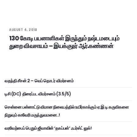
AUGUST 4, 2018
130 கோடி பயனாளிகள் இருந்தும் நஷ்டமடையும்
துறை விவசாயம் – இயக்குநர் ஆர்.கண்ணன்
வதந்தி சீசன் 2 – வெப் தொடர் விமர்சனம்
டிசி (DC) திரைப்பட விமர்சனம் (3.5/5)
சென்னை பன்னாட்டு விமான நிலையத்தில் உயிர்காக்கும் ஏ.இ.டி கருவிகளை
நிறுவும் காவேரி மருத்துவமனை..!
வரவேற்பைப் பெறும் ஜீவாவின் ‘தகப்பன்’ ஃபர்ஸ்ட் லுக்!