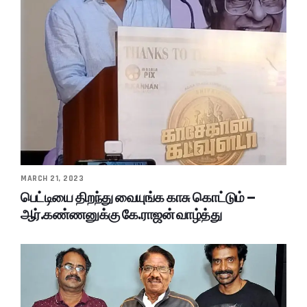
MARCH 21, 2023
பெட்டியை திறந்து வையுங்க காசு கொட்டும் –
ஆர்.கண்ணனுக்கு கே.ராஜன் வாழ்த்து