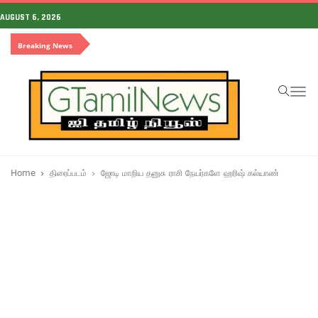
AUGUST 6, 2026
Breaking News
To
na
Home
திரைப்படம்
ஜோடி மாறிய தனுசு ராசி நேயர்களே ஹரிஷ் கல்யாண்