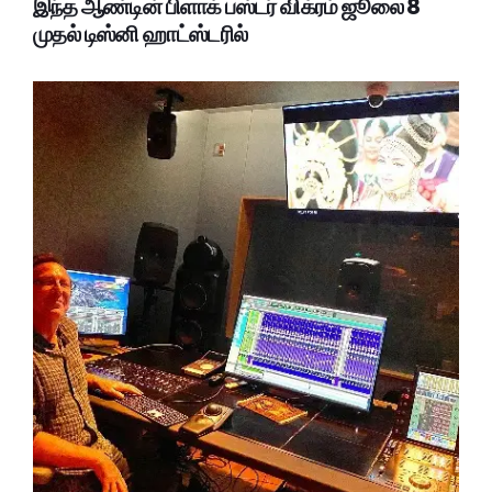
இந்த ஆண்டின் பிளாக் பஸ்டர் விக்ரம் ஜூலை 8
முதல் டிஸ்னி ஹாட்ஸ்டரில்