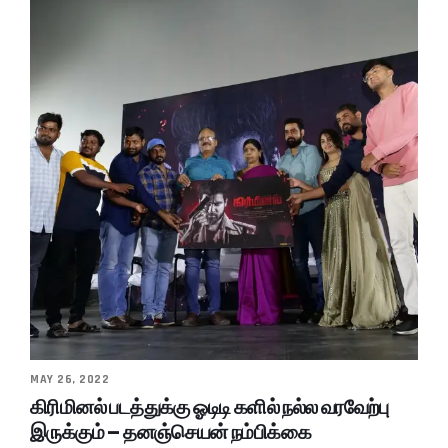
MAY 26, 2022
கிரிமினல் படத்துக்கு ஓடிடி களில் நல்ல வரவேற்பு
இருக்கும் – தனஞ்செயன் நம்பிக்கை