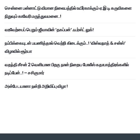
சென்னை பன்னாட்டு விமான நிலையத்தில் உயிர்காக்கும் ஏ.இ.டி கருவிகளை
நிறுவும் காவேரி மருத்துவமனை..!
வரவேற்பைப் பெறும் ஜீவாவின் ‘தகப்பன்’ ஃபர்ஸ்ட் லுக்!
நம்பிக்கையுடன் பயணித்தால் வெற்றி கிடைக்கும்..! ‘விஸ்வநாத் & சன்ஸ்’
விழாவில் சூர்யா
வதந்தி சீசன் 2 வெளியான பிறகு நான் நிறைய போலீஸ் கதாபாத்திரங்களில்
நடிப்பேன்..! – சசிகுமார்
அன்பே டயானா நன்றி அறிவிப்பு விழா !