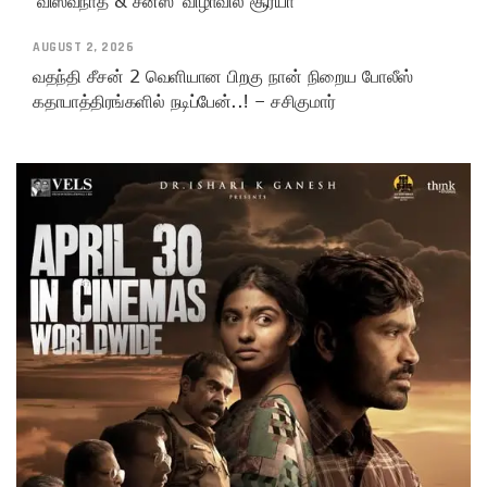
‘விஸ்வநாத் & சன்ஸ்’ விழாவில் சூர்யா
AUGUST 2, 2026
வதந்தி சீசன் 2 வெளியான பிறகு நான் நிறைய போலீஸ்
கதாபாத்திரங்களில் நடிப்பேன்..! – சசிகுமார்