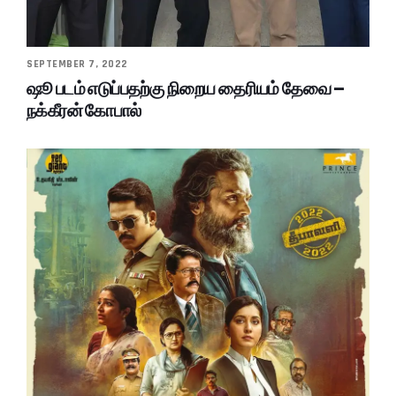
SEPTEMBER 7, 2022
ஷூ படம் எடுப்பதற்கு நிறைய தைரியம் தேவை –
நக்கீரன் கோபால்