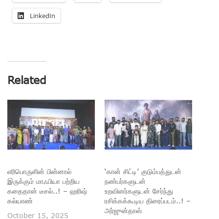
LinkedIn
Related
எரிபொருளின் பின்னால்
‘கான் சிட்டி’ குடும்பத்துடன்
இருக்கும் மாஃபியா பற்றிய
நண்பர்களுடன்
கதைதான் டீசல்..! – ஹரிஷ்
உறவினர்களுடன் சேர்ந்து
கல்யாண்
ரசிக்கக்கூடிய திரைப்படம்..! –
அர்ஜுன்தாஸ்
October 15, 2025