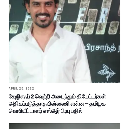
APRIL 20, 2022
கேஜிஎஃப் 2 வெற்றி அடைந்தும் தியேட்டர்கள்
அதிகப்படுத்தாத பின்னணி என்ன – தமிழக
வெளியீட்டாளர் எஸ்ஆர் பிரபு பதில்