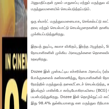
அனுமதிப்பதன் மூலம் பாதுகாப்பு மற்றும் மருத்து
மருத்துவமனையில் செயல்படுத்தப்படும்.
ஒரு ஸ்மார்ட் மருத்துவமனையாக, செங்கல்பட்டு கா
தரவு மற்றும் செயல்பாட்டு செயல்முறைகளின் தானிய
முக்கியப்படுத்துகிறது.
இதயத் துடிப்பு, சுவாச விகிதம், இரத்த அழுத்தம
நோயாளிகளின் முக்கிய அளவுருக்களை தொலைவிலிர
உதவுகிறது.
Dozee இன் முன்கூட்டிய எச்சரிக்கை அமைப்பு (ஏர்
போக்குகளைக் கண்காணித்து, நோயாளிகளின் நோய
நேரத்தில் மருத்துவத் தலையீட்டைச் செயல்படுத்த, ச
இயங்கும் பாலிஸ்டோ கார்டியோகிராஃபியை (BCG) த
பயன்படுத்துகிறது. Dozee இன் தொழில்நுட்பம் காப்ப
இது 98.4% துல்லியமானது என மருத்துவ ரீதியாக நி