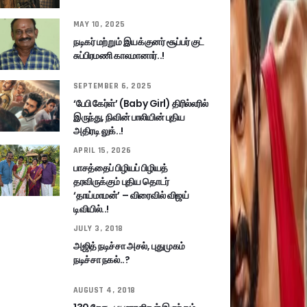
MAY 10, 2025
நடிகர் மற்றும் இயக்குனர் சூப்பர் குட்
சுப்பிரமணி காலமானார்..!
SEPTEMBER 6, 2025
‘பேபி கேர்ள்’ (Baby Girl) திரில்லரில்
இருந்து, நிவின் பாலியின் புதிய
அதிரடி லுக்..!
APRIL 15, 2026
பாசத்தைப் பிழியப் பிழியத்
தரவிருக்கும் புதிய தொடர்
‘தாய்மாமன்’ – விரைவில் விஜய்
டிவியில்..!
JULY 3, 2018
அஜித் நடிச்சா அசல், புதுமுகம்
நடிச்சா நகல்..?
AUGUST 4, 2018