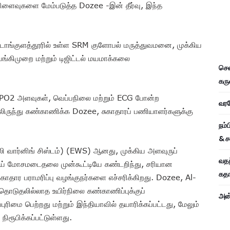
வ விளைவுகளை மேம்படுத்த Dozee -இன் தீர்வு, இந்த
ட்டாங்குளத்தூரில் உள்ள SRM குளோபல் மருத்துவமனை, முக்கிய
ங்கிமுறை மற்றும் டிஜிட்டல் மயமாக்கலை
சென
கரு
், SPO2 அளவுகள், வெப்பநிலை மற்றும் ECG போன்ற
வரவே
ுந்து கண்காணிக்க Dozee, சுகாதாரப் பணியாளர்களுக்கு
நம்
& ச
லி வார்னிங் சிஸ்டம்) (EWS) ஆனது, முக்கிய அளவுருப்
வதந
் மோசமடைதலை முன்கூட்டியே கண்டறிந்து, சரியான
கதாப
ுகாதார பராமரிப்பு வழங்குநர்களை எச்சரிக்கிறது. Dozee, Al-
ொடுதலில்லாத உயிர்நிலை கண்காணிப்புக்குப்
அன்
ுரிமை பெற்றது மற்றும் இந்தியாவில் தயாரிக்கப்பட்டது, மேலும்
ரூபிக்கப்பட்டுள்ளது.