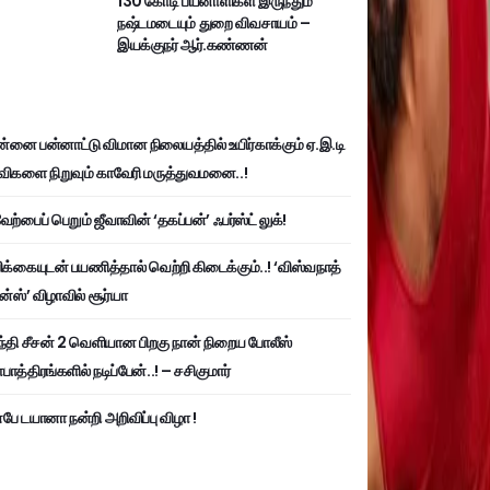
130 கோடி பயனாளிகள் இருந்தும்
நஷ்டமடையும் துறை விவசாயம் –
இயக்குநர் ஆர்.கண்ணன்
்னை பன்னாட்டு விமான நிலையத்தில் உயிர்காக்கும் ஏ.இ.டி
விகளை நிறுவும் காவேரி மருத்துவமனை..!
ற்பைப் பெறும் ஜீவாவின் ‘தகப்பன்’ ஃபர்ஸ்ட் லுக்!
பிக்கையுடன் பயணித்தால் வெற்றி கிடைக்கும்..! ‘விஸ்வநாத்
ன்ஸ்’ விழாவில் சூர்யா
்தி சீசன் 2 வெளியான பிறகு நான் நிறைய போலீஸ்
ாத்திரங்களில் நடிப்பேன்..! – சசிகுமார்
பே டயானா நன்றி அறிவிப்பு விழா !