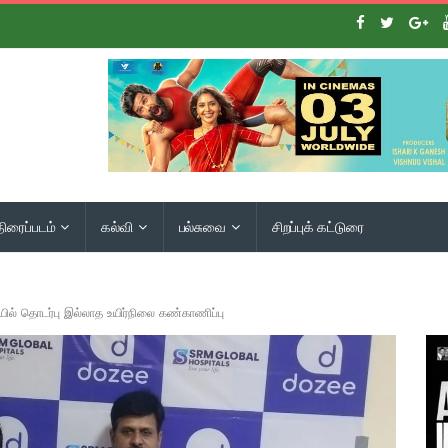
திரைப்படம்
கல்வி
பல்சுவை
சிறப்புக் கட்டுரை
் தொடர்பு இல்லாத உயிர்நிலை கண்காணிப்பு