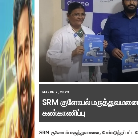
MARCH 7, 2023
SRM குளோபல் மருத்துவமனையி
கண்காணிப்பு
SRM குளோபல் மருத்துவமனை, மேம்படுத்தப்பட்ட 