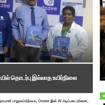
ல் தொடர்பு இல்லாத உயிர்நிலை
N
நோயாளி பாதுகாப்பிற்காக, Dozee இன் Al அடிப்படையிலான,