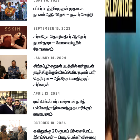
JUNE 26, 2023
பம்பர் படத்தில் முதன் முதலாக
நடனம் ஆடுகிறேன் – நடிகர் வெற்றி
SEPTEMBER 15, 2023
சர்வதேச தொழிலதிபர் ஆகிறார்
நயன்தாரா – கோலாலம்பூரில்
கோலாகலம்
JANUARY 14, 2024
சிங்கப்பூர் சலூன் படத்தில் என்னுடன்
நடித்திருக்கும் மிகப்பெரிய நடிகர் யார்
தெரியுமா – ஆர்.ஜே.பாலாஜி தரும்
சர்ப்ரைஸ்
APRIL 13, 2024
ராக்கிங் ஸ்டார் யாஷ் உடன் நமித்
மல்கோத்ரா இணைந்து தயாரிக்கும்
ராமாயணம்
OCTOBER 18, 2024
கவினுக்கு 20 ரூபாய் பிச்சை போட்ட
இளம்பெண் – பிளடி பெக்கர் விளைவு