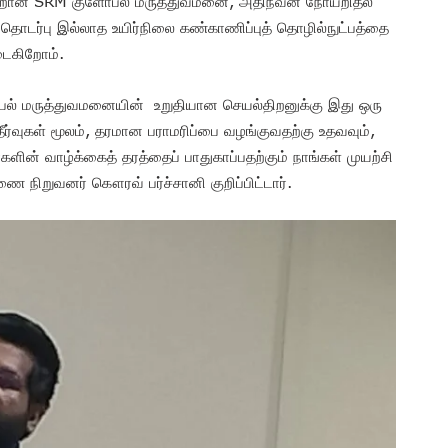
ஒன்றான SRM குளோபல் மருத்துவமனை, அதிநவீன நோயறிதல்
டர்பு இல்லாத உயிர்நிலை கண்காணிப்புத் தொழில்நுட்பத்தை
யடைகிறோம்.
ல் மருத்துவமனையின் உறுதியான செயல்திறனுக்கு இது ஒரு
ர்வுகள் மூலம், தரமான பராமரிப்பை வழங்குவதற்கு உதவவும்,
களின் வாழ்க்கைத் தரத்தைப் பாதுகாப்பதற்கும் நாங்கள் முயற்சி
 நிறுவனர் கௌரவ் பர்ச்சானி குறிப்பிட்டார்.