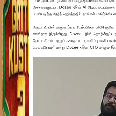
“தமிழ்நாட்டின் முன்னணி மருத்துவமனைகளில் 
சேவைகளுடன், Dozee -இன் Al அடிப்படையிலான தொ
பயன்படுத்த தேர்ந்தெடுத்ததில் நாங்கள் மகிழ்ச்சி
நோயாளியின் பாதுகாப்பை மேம்படுத்த SRM குளோப
சான்றாக இருக்கிறது. Dozee -இன் தொழில்நுட்ப தீ
நோயாளிகள் மற்றும் சுகாதாரப் பராமரிப்பு பணியாளர்
செய்கிறோம்” என்று Dozee -இன் CTO மற்றும் இணை