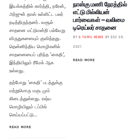
நான்கு மணி நேரத்தில்
இயக்கத்தில் கார்த்தி, நரேன்,
எட்டு மில்லியன்
அர்ஜுன் தாஸ் உள்ளிட்ட பலர்
பார்வைகள் – வலிமை
நடித்திருந்தனர். வசூல்
டிரெய்லர் சாதனை
சாதனை மட்டுமன்றி பல்வேறு
BY
G TAMIL NEWS
BY DEC 30,
விருதுகளையும் குவித்தது.
தென்னிந்திய மொழிகளில்
2021
சாதனையைப் புரிந்த ‘கைதி’,
READ MORE
இந்தியிலும் ரீமேக் ஆக
உள்ளது.
தற்போது ‘கைதி’ படத்துக்கு
மற்றுமொரு மகுடமும்
கிடைத்துள்ளது. ரஷ்ய
மொழியிலும் டப்பிங்
செய்யப்பட்டு…
READ MORE