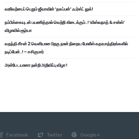
வரவேற்பைப் பெறும் ஜீவாவின் ‘தகப்பன்’ ஃபர்ஸ்ட் லுக்!
நம்பிக்கையுடன் பயணித்தால் வெற்றி கிடைக்கும்..! ‘விஸ்வநாத் & சன்ஸ்’
விழாவில் சூர்யா
வதந்தி சீசன் 2 வெளியான பிறகு நான் நிறைய போலீஸ் கதாபாத்திரங்களில்
நடிப்பேன்..! – சசிகுமார்
அன்பே டயானா நன்றி அறிவிப்பு விழா !
Facebook
Twitter
Google+