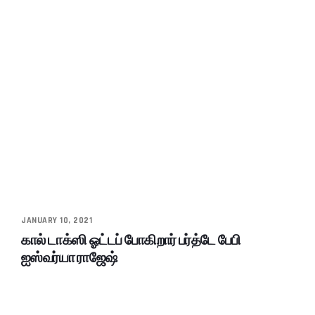
JANUARY 10, 2021
கால் டாக்ஸி ஓட்டப் போகிறார் பர்த்டே பேபி
ஐஸ்வர்யா ராஜேஷ்