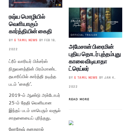
ரஷ்ய மொழியில்
வெளியாகும்
கார்த்தியின் கைதி
BY
G TAMIL NEWS
BY FEB 18,
அமேசான் பிரைமின்
2022
புதிய தொடர் புத்தம்புது
காலை விடியாதா
ட்ரீம் வாரியர் பிக்சர்ஸ்
ட்ரெய்லர்
நிறுவனத்தின் பிரம்மாண்ட
தயாரிப்பில் கார்த்தி நடித்த
BY
G TAMIL NEWS
BY JAN 4,
படம் ‘கைதி’.
2022
2019-ம் ஆண்டு அக்டோபர்
READ MORE
25-ம் தேதி வெளியான
இந்தப் படம் மாபெரும் வசூல்
சாதனையைப் புரிந்தது.
லோகேஷ் கனகராஜ்