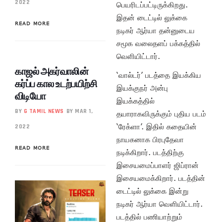
2022
பெயரிடப்பட்டிருக்கிறது.
இதன் டைட்டில் லுக்கை
READ MORE
நடிகர் ஆர்யா தன்னுடைய
சமூக வலைதளப் பக்கத்தில்
வெளியிட்டார்.
காஜல் அகர்வாலின்
‘வால்டர்’ படத்தை இயக்கிய
கர்ப்ப கால உடற்பயிற்சி
இயக்குநர் அன்பு
விடியோ
இயக்கத்தில்
BY
G TAMIL NEWS
BY MAR 1,
தயாராகவிருக்கும் புதிய படம்
‘ரேக்ளா’. இதில் கதையின்
2022
நாயகனாக பிரபுதேவா
READ MORE
நடிக்கிறார். படத்திற்கு
இசையமைப்பாளர் ஜிப்ரான்
இசையமைக்கிறார். படத்தின்
டைட்டில் லுக்கை இன்று
நடிகர் ஆர்யா வெளியிட்டார்.
படத்தில் பணியாற்றும்