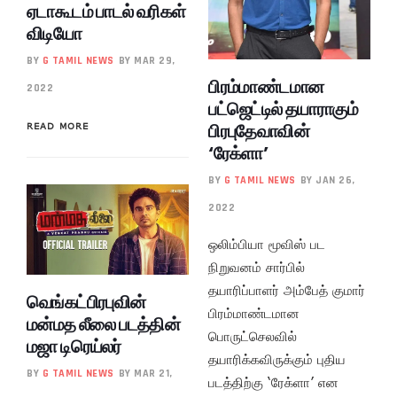
ஏடாகூடம் பாடல் வரிகள்
விடியோ
BY
G TAMIL NEWS
BY MAR 29,
பிரம்மாண்டமான
2022
பட்ஜெட்டில் தயாராகும்
பிரபுதேவாவின்
READ MORE
‘ரேக்ளா’
BY
G TAMIL NEWS
BY JAN 26,
2022
ஒலிம்பியா மூவிஸ் பட
நிறுவனம் சார்பில்
தயாரிப்பாளர் அம்பேத் குமார்
வெங்கட்பிரபுவின்
பிரம்மாண்டமான
மன்மத லீலை படத்தின்
பொருட்செலவில்
மஜா டிரெய்லர்
தயாரிக்கவிருக்கும் புதிய
BY
G TAMIL NEWS
BY MAR 21,
படத்திற்கு ‘ரேக்ளா’ என