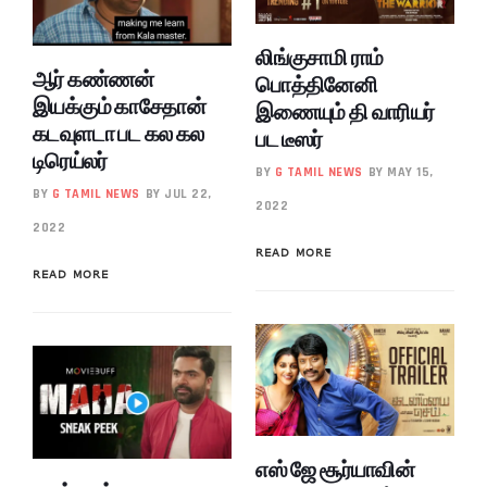
லிங்குசாமி ராம்
ஆர் கண்ணன்
பொத்தினேனி
இயக்கும் காசேதான்
இணையும் தி வாரியர்
கடவுளடா பட கல கல
பட டீஸர்
டிரெய்லர்
BY
G TAMIL NEWS
BY MAY 15,
BY
G TAMIL NEWS
BY JUL 22,
2022
2022
READ MORE
READ MORE
எஸ் ஜே சூர்யாவின்