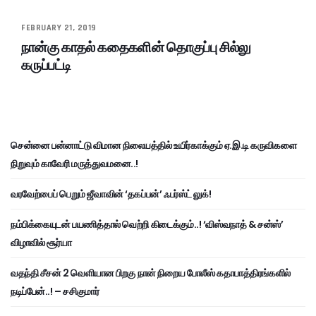
FEBRUARY 21, 2019
நான்கு காதல் கதைகளின் தொகுப்பு சில்லு
கருப்பட்டி
சென்னை பன்னாட்டு விமான நிலையத்தில் உயிர்காக்கும் ஏ.இ.டி கருவிகளை
நிறுவும் காவேரி மருத்துவமனை..!
வரவேற்பைப் பெறும் ஜீவாவின் ‘தகப்பன்’ ஃபர்ஸ்ட் லுக்!
நம்பிக்கையுடன் பயணித்தால் வெற்றி கிடைக்கும்..! ‘விஸ்வநாத் & சன்ஸ்’
விழாவில் சூர்யா
வதந்தி சீசன் 2 வெளியான பிறகு நான் நிறைய போலீஸ் கதாபாத்திரங்களில்
நடிப்பேன்..! – சசிகுமார்