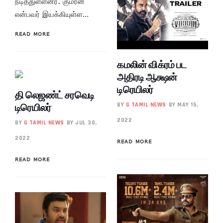
நடித்துள்ளனர். குமரன்
என்பவர் இயக்கியுள்ள…
READ MORE
கமலின் விக்ரம் பட
அதிரடி ஆக்ஷன்
டிரெயிலர்
தி லெஜண்ட் சரவெடி
டிரெயிலர்
BY
G TAMIL NEWS
BY MAY 15,
2022
BY
G TAMIL NEWS
BY JUL 30,
2022
READ MORE
READ MORE