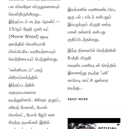
பல சர்வதேச விருதுகளையும்
இவர்களில் மணிகண்டபிரபு
வென்றிருக்கிறது..
ஒரு பல் டாக்டர் என்பதும்
இந்தப்படம் கடந்த ஆகஸ்ட்—
இவருக்கும் மிருதி என்ற
15ஆம் தேதி மூவி வுட்
மகள் உள்ளார் என்பது
(Movie Wood) ஒடிடி
குறிப்பிடத்தக்கது.
தளத்தில் வெளியாகி
இந்த நிலையில் செந்திலின்
மிகப்பெரிய வரவேற்பையும்
பேத்தி மிருதி
வெற்றியையும் பெற்றுள்ளது.
கவுண்டமணியுடன் செந்தில்
‘கன்னிமாடம்’ புகழ்
இணைந்து நடித்த ’புலி’
ஸ்ரீராம்கார்த்திக்
காமெடி காட்சி ஒன்றை
இந்தப்படத்தில்
நடித்து…
கதாநாயகனாக
நடித்துள்ளார். கிரிஷா குறூப்,
READ MORE
சுரேஷ் மேனன், போஸ்
வெங்கட், யோக் ஜேபி என
சிறந்த நடிகர்கள் இதில்