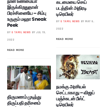
நான் உண்மையா
கடமையை செய்
இருக்கிறதுதான்
படத்தின் அதிரடி
பிரச்சினையே – சிம்பு
டிரெயிலர்
உருகும் மஹா Sneak
BY
G TAMIL NEWS
BY MAY 6,
Peek
2022
BY
G TAMIL NEWS
BY JUL 19,
READ MORE
2022
READ MORE
நமக்கு அரசியல்
செட்டாகாது – விஜய்
திருமணம் முடிந்து
பஞ்ச்சுடன் பீஸ்ட்
திருப்பதி தரிசனம்
டிரெயிலர்