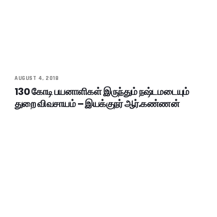
AUGUST 4, 2018
130 கோடி பயனாளிகள் இருந்தும் நஷ்டமடையும்
துறை விவசாயம் – இயக்குநர் ஆர்.கண்ணன்