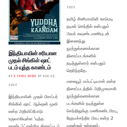
2022
தமிழ் சினிமாவின் காமெடி
நடிகர் செந்தில் என்பதும்
அவர் கவுண்டமணியுடன்
இணைந்து
நூற்றுக்கணக்கான
இந்தியாவின் சரியான
திரைப்படங்களில்
முதல் சிங்கிள் ஷாட்
நடித்துள்ளார் என்பதும்
படம் யுத்த காண்டம்
தெரிந்ததே.
BY
G TAMIL NEWS
BY AUG 22,
மலையூர் மம்பட்டியான் என்ற
2022
திரைப்படத்தில் அறிமுகமாகி
நூற்றுக்கணக்கான
இந்தியாவின் முதல் பிராப்பர்
படங்களில் நடித்துள்ள
சிங்கிள் ஷாட் ஆக்‌ஷன் மூவி
செந்திலுக்கு மணிகண்டபிரபு,
என்ற அறிவிப்போடு
ஹேமச்சந்திர பிரபு என்ற 2
உருவாகியுள்ள ‘யுத்த
மகன்கள் உள்ளனர்.
காண்டம்’ என்கிற திரைப்படம்