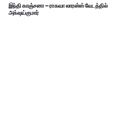
இந்தி காஞ்சனா – ராகவா லாரன்ஸ் வேடத்தில்
அக்‌ஷய்குமார்