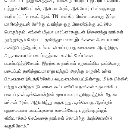
டேலன்ட்டட் நிறுவனத்தின், பிராண்டு ஸ்டிராட்டஜி, ரியா ஷர்மா,
மற்றும் கிரியேட்டிவ், ஆலியா ஷேக், ஆகியோர் பின்வருமாறு
கூறினர்: “’எ பைட் ஆஃப் TN’ என்கிற பிரச்சாரமானது இந்த
மாநிலத்துடன் சேர்ந்து வளர்ந்த ஒரு பிராண்டுக்கு மட்டுமே
பொருந்தும். எங்கள் மீடியா பார்ட்னர்களுடன் இணைந்து நாங்கள்
நூற்றுக்கும் மேற்பட்ட தனித்துவமான இடங்களை அடையாளம்
கண்டுபிடித்தோம், எங்கள் விளம்பர பதாகைகளை அவற்றிற்கு
அருகாமையில் வைப்பதற்காக கூகிள் மேப்பினை
பயன்படுத்தினோம். இதற்காக நாங்கள் உருவாக்கிய ஒவ்வொரு
படைப்பும் தனித்துவமானது மற்றும் அதற்கு அருகில் உள்ள
பிரபலமான இடத்திற்கேற்ப வடிவமைக்கப்பட்டுள்ளது. மில்க் பிக்கிஸ்
மற்றும் தமிழ்நாட்டுடனான கூட்டணியில் நாங்கள் உருவாக்கிய
படைப்புகள் ஒவ்வொன்றின் மூலமாகவும் தமிழகத்தின் மீதான
எங்கள் அன்பு அதிகரித்து வருகிறது. ஒவ்வொரு ஆண்டும்
புதுமையான படைப்புகளை கடைக்கோடி பகுதிகளுக்கும்
விரிவாக்கம் செய்வதை நாங்கள் தொடர்ந்து மேற்கொண்டு
வருகிறோம்.”