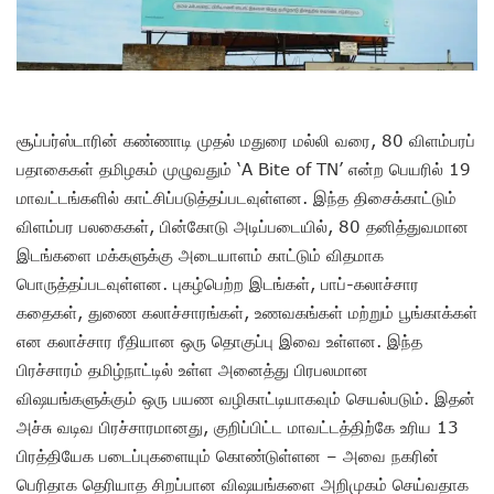
சூப்பர்ஸ்டாரின் கண்ணாடி முதல் மதுரை மல்லி வரை, 80 விளம்பரப்
பதாகைகள் தமிழகம் முழுவதும் ‘A Bite of TN’ என்ற பெயரில் 19
மாவட்டங்களில் காட்சிப்படுத்தப்படவுள்ளன. இந்த திசைக்காட்டும்
விளம்பர பலகைகள், பின்கோடு அடிப்படையில், 80 தனித்துவமான
இடங்களை மக்களுக்கு அடையாளம் காட்டும் விதமாக
பொருத்தப்படவுள்ளன. புகழ்பெற்ற இடங்கள், பாப்-கலாச்சார
கதைகள், துணை கலாச்சாரங்கள், உணவகங்கள் மற்றும் பூங்காக்கள்
என கலாச்சார ரீதியான ஒரு தொகுப்பு இவை உள்ளன. இந்த
பிரச்சாரம் தமிழ்நாட்டில் உள்ள அனைத்து பிரபலமான
விஷயங்களுக்கும் ஒரு பயண வழிகாட்டியாகவும் செயல்படும். இதன்
அச்சு வடிவ பிரச்சாரமானது, குறிப்பிட்ட மாவட்டத்திற்கே உரிய 13
பிரத்தியேக படைப்புகளையும் கொண்டுள்ளன – அவை நகரின்
பெரிதாக தெரியாத சிறப்பான விஷயங்களை அறிமுகம் செய்வதாக