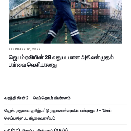
FEBRUARY 12, 2022
ஜெயம் ரவியின் 28 வது படமான அகிலன் முதல்
பார்வை வெளியானது
வதந்தி சீசன் 2 – வெப் தொடர் விமர்சனம்
ஹெச். ராஜாவை தமிழ்நாட்டு முதலமைச்சராகிய எஸ்.ராஜா..! – ‘செய்
செய்யாதே’ பட விழா சுவாரஸ்யம்
டிசி (DC) திரைப்பட விமர்சனம் (3.5/5)