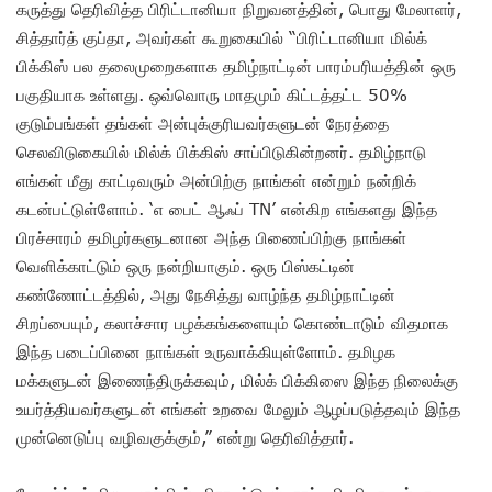
கருத்து தெரிவித்த பிரிட்டானியா நிறுவனத்தின், பொது மேலாளர்,
சித்தார்த் குப்தா, அவர்கள் கூறுகையில் “பிரிட்டானியா மில்க்
பிக்கிஸ் பல தலைமுறைகளாக தமிழ்நாட்டின் பாரம்பரியத்தின் ஒரு
பகுதியாக உள்ளது. ஒவ்வொரு மாதமும் கிட்டத்தட்ட 50%
குடும்பங்கள் தங்கள் அன்புக்குரியவர்களுடன் நேரத்தை
செலவிடுகையில் மில்க் பிக்கிஸ் சாப்பிடுகின்றனர். தமிழ்நாடு
எங்கள் மீது காட்டிவரும் அன்பிற்கு நாங்கள் என்றும் நன்றிக்
கடன்பட்டுள்ளோம். ‘எ பைட் ஆஃப் TN’ என்கிற எங்களது இந்த
பிரச்சாரம் தமிழர்களுடனான அந்த பிணைப்பிற்கு நாங்கள்
வெளிக்காட்டும் ஒரு நன்றியாகும். ஒரு பிஸ்கட்டின்
கண்ணோட்டத்தில், அது நேசித்து வாழ்ந்த தமிழ்நாட்டின்
சிறப்பையும், கலாச்சார பழக்கங்களையும் கொண்டாடும் விதமாக
இந்த படைப்பினை நாங்கள் உருவாக்கியுள்ளோம். தமிழக
மக்களுடன் இணைந்திருக்கவும், மில்க் பிக்கிஸை இந்த நிலைக்கு
உயர்த்தியவர்களுடன் எங்கள் உறவை மேலும் ஆழப்படுத்தவும் இந்த
முன்னெடுப்பு வழிவகுக்கும்,” என்று தெரிவித்தார்.