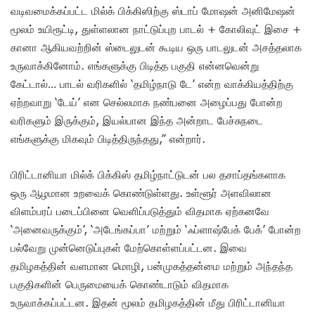
வடிவமைக்கப்பட்ட மில்க் பிக்கிஸிற்கு ஸ்டாப் மோஷன் அனிமேஷன்
மூலம் உயிரூட்டி, துள்ளலான நாட்டுப்புற பாடல் + கோலிவுட் இசை +
கானா ஆகியவற்றின் ஸ்டைலுடன் கூடிய ஒரு பாடலுடன் அசத்தலாக
உருவாக்கினோம். எங்களுக்கு பிடித்த பகுதி என்னவென்று
கேட்டால்… பாடல் வரிகளில் ‘தமிழ்நாடு டே’ என்ற வாக்கியத்திற்கு
ஏற்றவாறு ‘டேய்’ என செல்லமாக நண்பனை அழைப்பது போன்ற
வரிகளும் இருக்கும், இயல்பான இந்த அன்றாட பேச்சுநடை
எங்களுக்கு மிகவும் பிடித்திருந்தது,” என்றார்.
பிரிட்டானியா மில்க் பிக்கிஸ் தமிழ்நாட்டுடன் பல தசாப்தங்களாக
ஒரு ஆழமான உறவைக் கொண்டுள்ளது. உள்ளூர் அளவிலான
விளம்பரப் படைப்பினை வெளிப்படுத்தும் விதமாக ஏற்கனவே
‘அனைவருக்கும்’, ‘அடேங்கப்பா’ மற்றும் ‘ஃப்ளாஷ்பேக் பேக்’ போன்ற
பல்வேறு முன்னெடுப்புகள் மேற்கொள்ளப்பட்டன. இவை
தமிழகத்தின் வளமான மொழி, பன்முகத்தன்மை மற்றும் அந்தந்த
பகுதிகளின் பெருமையைக் கொண்டாடும் விதமாக
உருவாக்கப்பட்டன. இதன் மூலம் தமிழகத்தின் மீது பிரிட்டானியா