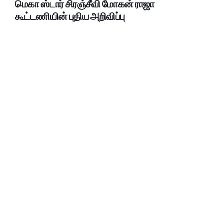
மெகா ஸ்டார் சிரஞ்சீவி மோகன் ராஜா
கூட்டணியின் புதிய அறிவிப்பு