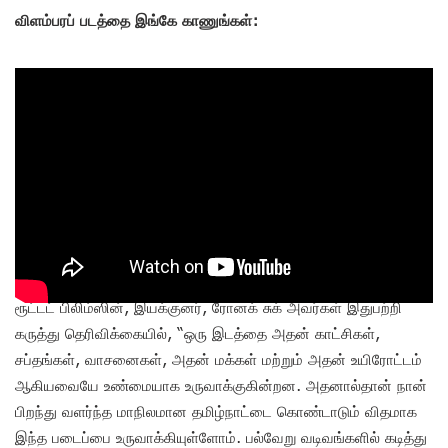
விளம்பரப் படத்தை இங்கே காணுங்கள்:
ரூட்டட் பிலிம்ஸின், இயக்குனர், ரோனக் சுக் அவர்கள் இதுபற்றி
கருத்து தெரிவிக்கையில், “ஒரு இடத்தை அதன் காட்சிகள்,
சப்தங்கள், வாசனைகள், அதன் மக்கள் மற்றும் அதன் உயிரோட்டம்
ஆகியவையே உண்மையாக உருவாக்குகின்றன. அதனால்தான் நான்
பிறந்து வளர்ந்த மாநிலமான தமிழ்நாட்டை கொண்டாடும் விதமாக
இந்த படைப்பை உருவாக்கியுள்ளோம். பல்வேறு வடிவங்களில் கடித்து