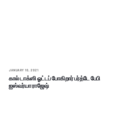
JANUARY 10, 2021
கால் டாக்ஸி ஓட்டப் போகிறார் பர்த்டே பேபி
ஐஸ்வர்யா ராஜேஷ்