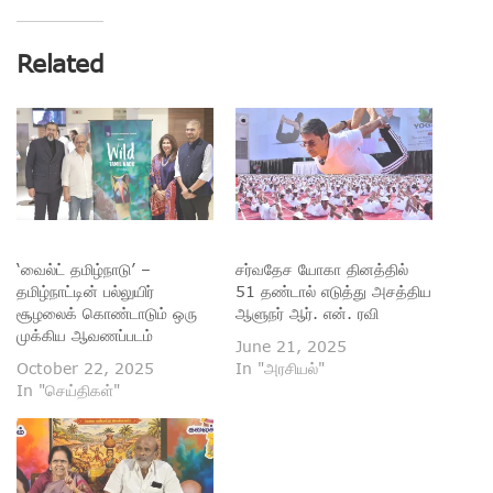
Related
‘வைல்ட் தமிழ்நாடு’ –
சர்வதேச யோகா தினத்தில்
தமிழ்நாட்டின் பல்லுயிர்
51 தண்டால் எடுத்து அசத்திய
சூழலைக் கொண்டாடும் ஒரு
ஆளுநர் ஆர். என். ரவி
முக்கிய ஆவணப்படம்
June 21, 2025
October 22, 2025
In "அரசியல்"
In "செய்திகள்"