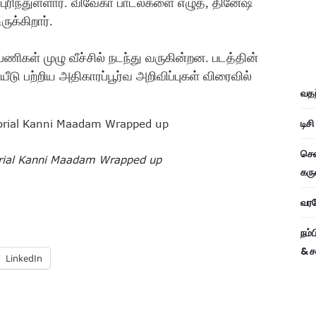
புரிந்துள்ளார். விவேகா பாடல்களை எழுத, தினேஷ்
ுக்கிறார்.
ணிகள் முழு வீச்சில் நடந்து வருகின்றன. படத்தின்
யீடு பற்றிய அதிகாரப்பூர்வ அறிவிப்புகள் விரைவில்
வதந
டிச
சென
orial Kanni Maadam Wrapped up
கரு
வரவே
நம்
& ச
LinkedIn