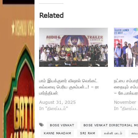
Related
பாம் இயக்குனர் விஷால் வெங்கட்
நட்பை சம்பாத
எவ்வளவு பெரிய குசும்பன்..! – ரா
எதையும் சம்
பார்த்திபன்
– கே.பாக்யர
August 31, 2025
November 
In "திரைப்படம்"
In "திரைப்பட
BOSE VENKAT
BOSE VENKAT DIRECTORIAL M
KANNI MAADAM
SRI RAM
கன்னி மாடம்
காயத