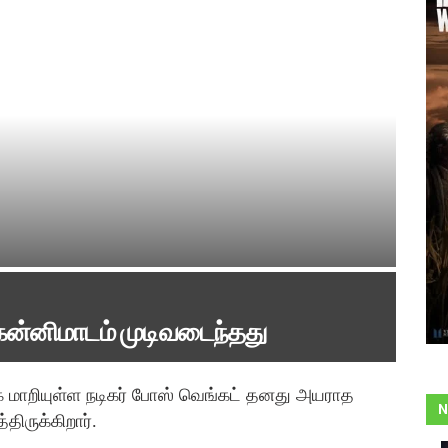
ன்னிமாடம் முடிவடைந்தது
க மாறியுள்ள நடிகர் போஸ் வெங்கட் தனது அயராத
N
திருக்கிறார்.