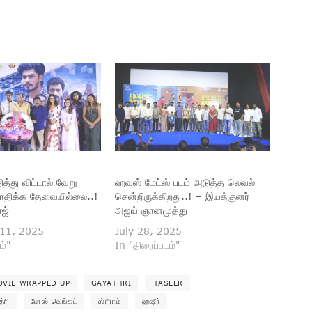
ித்து விட்டால் வேறு
ஹவுஸ் மேட்ஸ் படம் அடுத்த லெவல்
பாதிக்க தேவையில்லை..!
சென்றிருக்கிறது..! – இயக்குனர்
ாஜ்
அஜய் ஞானமுத்து
11, 2025
July 28, 2025
ம்"
In "திரைப்படம்"
OVIE WRAPPED UP
GAYATHRI
HASEER
்ரி
போஸ் வெங்கட்
ஸ்ரீராம்
ஹஷீர்