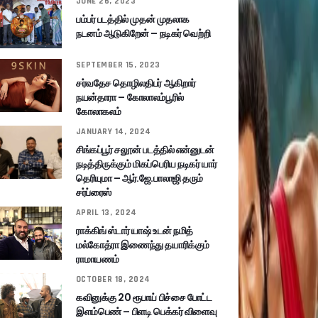
JUNE 26, 2023
பம்பர் படத்தில் முதன் முதலாக
நடனம் ஆடுகிறேன் – நடிகர் வெற்றி
SEPTEMBER 15, 2023
சர்வதேச தொழிலதிபர் ஆகிறார்
நயன்தாரா – கோலாலம்பூரில்
கோலாகலம்
JANUARY 14, 2024
சிங்கப்பூர் சலூன் படத்தில் என்னுடன்
நடித்திருக்கும் மிகப்பெரிய நடிகர் யார்
தெரியுமா – ஆர்.ஜே.பாலாஜி தரும்
சர்ப்ரைஸ்
APRIL 13, 2024
ராக்கிங் ஸ்டார் யாஷ் உடன் நமித்
மல்கோத்ரா இணைந்து தயாரிக்கும்
ராமாயணம்
OCTOBER 18, 2024
கவினுக்கு 20 ரூபாய் பிச்சை போட்ட
இளம்பெண் – பிளடி பெக்கர் விளைவு