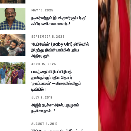
MAY 10, 2025
நடிகர் மற்றும் இயக்குனர் சூப்பர் குட்
சுப்பிரமணி காலமானார்..!
SEPTEMBER 6, 2025
‘பேபி கேர்ள்’ (Baby Girl) திரில்லரில்
இருந்து, நிவின் பாலியின் புதிய
அதிரடி லுக்..!
APRIL 15, 2026
பாசத்தைப் பிழியப் பிழியத்
தரவிருக்கும் புதிய தொடர்
‘தாய்மாமன்’ – விரைவில் விஜய்
டிவியில்..!
JULY 3, 2018
அஜித் நடிச்சா அசல், புதுமுகம்
நடிச்சா நகல்..?
AUGUST 4, 2018