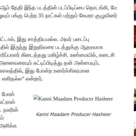
18ஆம் தேதி இந்த படத்தின் படப்பிடிப்பை தொடங்கி, மே
ும் பங்கு பெற்ற 35 நாட்கள் மற்றும் கேமரா குழுவினர்
ட்டால், இது சாத்தியமல்ல. அவர் படைப்பு
்தில் இருந்து இறுதிவரை படத்துக்கு ஆதரவாக
யாரிப்பாளர் கிடைத்தது மகிழ்ச்சி. உண்மையில், கடைசி
ர் அனைவரையும் கட்டிப்பிடித்து தன் அன்பையும்,
க் காலத்தில், இது போன்ற உணர்ச்சிகரமான
 எளிதல்ல” என்றார்.
றி போஸ்
ெட்ராஸ்
. நகரின்
Kanni Maadam Producer Hasheer
ம்
 அளிக்க