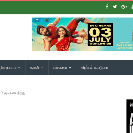
திரைப்படம்
கல்வி
பல்சுவை
சிறப்புக் கட்டுரை
ம் முடிவடைந்தது