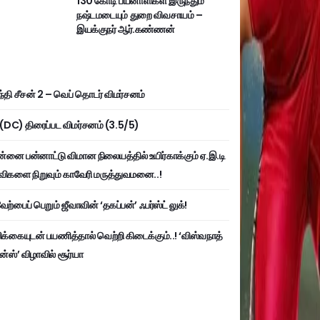
130 கோடி பயனாளிகள் இருந்தும்
நஷ்டமடையும் துறை விவசாயம் –
இயக்குநர் ஆர்.கண்ணன்
்தி சீசன் 2 – வெப் தொடர் விமர்சனம்
ி (DC) திரைப்பட விமர்சனம் (3.5/5)
்னை பன்னாட்டு விமான நிலையத்தில் உயிர்காக்கும் ஏ.இ.டி
விகளை நிறுவும் காவேரி மருத்துவமனை..!
ற்பைப் பெறும் ஜீவாவின் ‘தகப்பன்’ ஃபர்ஸ்ட் லுக்!
பிக்கையுடன் பயணித்தால் வெற்றி கிடைக்கும்..! ‘விஸ்வநாத்
ன்ஸ்’ விழாவில் சூர்யா