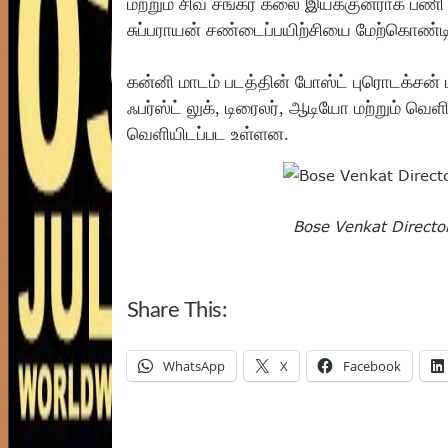
மற்றும் சிவ சங்கர் கலை இயக்குனராக பணி 
சுப்பராயன் சண்டைப்பயிற்சியை மேற்கொண்டிர
கன்னி மாடம் படத்தின் போஸ்ட் புரொடக்சன் ப
ஃபர்ஸ்ட் லுக், டிரைலர், ஆடியோ மற்றும் வெளி
வெளியிடப்பட உள்ளன.
Bose Venkat Direct
Share This:
WhatsApp
X
Facebook