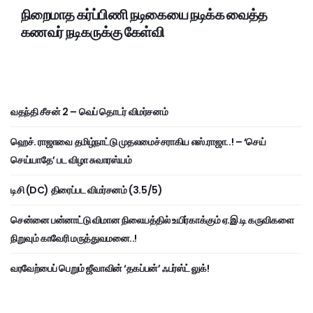
நிறைமாத கர்ப்பிணி நடிகையை நடிக்க வைத்த
கணவர் நடிகருக்கு கேள்வி
வதந்தி சீசன் 2 – வெப் தொடர் விமர்சனம்
ஹெச். ராஜாவை தமிழ்நாட்டு முதலமைச்சராகிய எஸ்.ராஜா..! – ‘செய்
செய்யாதே’ பட விழா சுவாரஸ்யம்
டிசி (DC) திரைப்பட விமர்சனம் (3.5/5)
சென்னை பன்னாட்டு விமான நிலையத்தில் உயிர்காக்கும் ஏ.இ.டி கருவிகளை
நிறுவும் காவேரி மருத்துவமனை..!
வரவேற்பைப் பெறும் ஜீவாவின் ‘தகப்பன்’ ஃபர்ஸ்ட் லுக்!