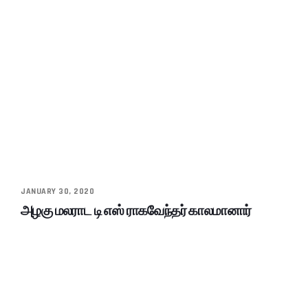
JANUARY 30, 2020
அழகு மலராட டி எஸ் ராகவேந்தர் காலமானார்