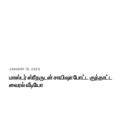
JANUARY 19, 2020
மாஸ்டர் ஸ்ரீதருடன் சாயிஷா போட்ட குத்தாட்ட
வைரல் வீடியோ