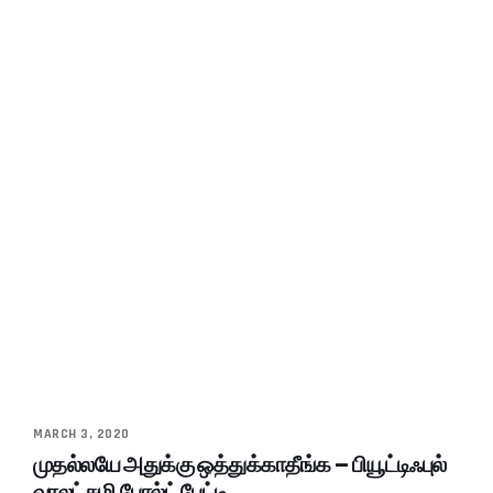
MARCH 3, 2020
முதல்லயே அதுக்கு ஒத்துக்காதீங்க – பியூட்டிஃபுல்
வரலட்சுமி போல்ட் பேட்டி