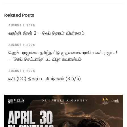
Related Posts
AUGUST 8, 2026
வதந்தி சீசன் 2 – வெப் தொடர் விமர்சனம்
AUGUST 7, 2026
ஹெச். ராஜாவை தமிழ்நாட்டு முதலமைச்சராகிய எஸ்.ராஜா..!
– ‘செய் செய்யாதே’ பட விழா சுவாரஸ்யம்
AUGUST 7, 2026
டிசி (DC) திரைப்பட விமர்சனம் (3.5/5)