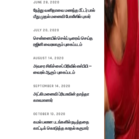
JUNE 28, 2020
நேற்று வனிதாவை மணந்த பீட்டர் பால்
மீது முதல் மனைவி போலீஸில் புகார்
JULY 20, 2020
சென்னையில் செல்ப் டிரைவ் செய்த
ரஜினி வைரலாகும் புகைப்படம்
AUGUST 14, 2020
அவசர சிகிச்சைப் பிரிவில் எஸ்பிபி –
வைரல் ஆகும் புகைப்படம்
SEPTEMBER 14, 2020
அட்லி மனைவி ப்ரியாவின் தாத்தா
காலமானார்
OCTOBER 13, 2020
கமல் பலான படங்களில் நடித்ததை
காட்டிக் கொடுத்த காதல் சுகுமார்