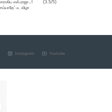
சராகிய எஸ்.ராஜா..!
(3.5/5)
ெய்யாதே’ பட விழா
்
+
Instagram
Youtube