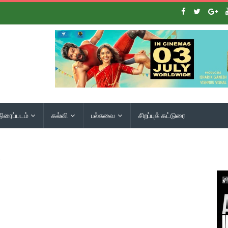
திரைப்படம்
கல்வி
பல்சுவை
சிறப்புக் கட்டுரை
்