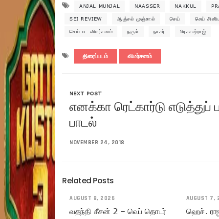
ANJAL MUNJAL
NAASSER
NAKKUL
PR
SEI REVIEW
ஆஞ்சல் முஞ்சால்
செய்
செய் சினி
செய் பட விமர்சனம்
நகுல்
நாசர்
பிரகாஷ்ராஜ்
திரைப்படம்
விமர்சனம்
NEXT POST
எனக்கா ரெட்கார்டு எடுத்துப் ப
பாடல்
NOVEMBER 24, 2018
Related Posts
AUGUST 8, 2026
AUGUST 7, 
வதந்தி சீசன் 2 – வெப் தொடர்
ஹெச். ரா