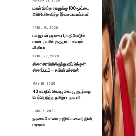
MARCH 31, 2020
மகள் பிறந்த நாளுக்கு 100 மூட்டை
அரிசி பரிசளித்த இசையமைப்பாளர்
APRIL 15, 2020
மகனுடன் நடிகை பிரகதி போடும்
மாஸ்டர் கமிங் குத்தாட்ட வைரல்
வீடியோ
APRIL 30, 2020
திரை அரங்கிலிருந்து வீட்டுக்குள்
திரைப்படம் – தங்கர் பச்சான்
MAY 19, 2020
42 வயதில் கொழு கொழு குழந்தை
பெற்றெடுத்த தமிழ் பட நாயகி
JUNE 7, 2020
நடிகை மேக்னா ராஜின் கணவர் திடீர்
மரணம்