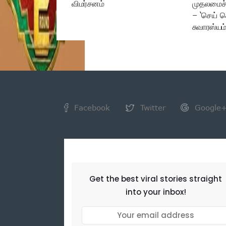
விமர்சனம்
முதலமைச்
– ‘செய் ச
சுவாரஸ்யம
Facebook
Twitter
Google
NEWSLETTER
Get the best viral stories straight
into your inbox!