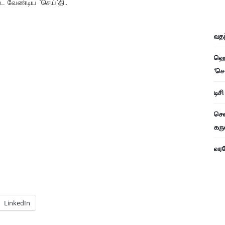
்ட வேண்டிய ‘செய்’தி.
வதந
ஹெச
‘செ
டிச
சென
கரு
வரவே
LinkedIn