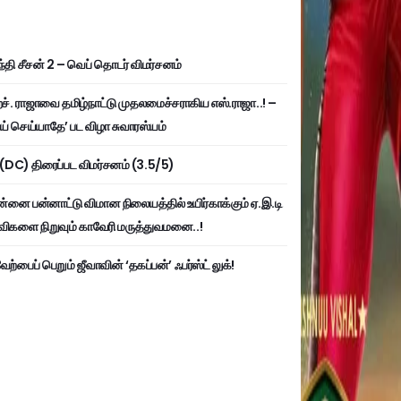
்தி சீசன் 2 – வெப் தொடர் விமர்சனம்
். ராஜாவை தமிழ்நாட்டு முதலமைச்சராகிய எஸ்.ராஜா..! –
ய் செய்யாதே’ பட விழா சுவாரஸ்யம்
ி (DC) திரைப்பட விமர்சனம் (3.5/5)
்னை பன்னாட்டு விமான நிலையத்தில் உயிர்காக்கும் ஏ.இ.டி
விகளை நிறுவும் காவேரி மருத்துவமனை..!
ற்பைப் பெறும் ஜீவாவின் ‘தகப்பன்’ ஃபர்ஸ்ட் லுக்!