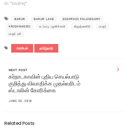
In "Godrej"
BARUR
BARUR LAKE
EDAPPADI PALANISAMY
KRISHNAGIRI
எடப்பாடி பழனிச்சாமி
கிருஷ்ணகிரி
பாரூர்
பாரூர் ஏரி
அரசியல்
தமிழ்நாடு
NEXT POST
கர்நாடகாவின் புதிய செயல்பாடு
குறித்து விவாதிக்க முதல்வரிடம்
ஸ்டாலின் கோரிக்கை
JUNE 30, 2018
Related Posts