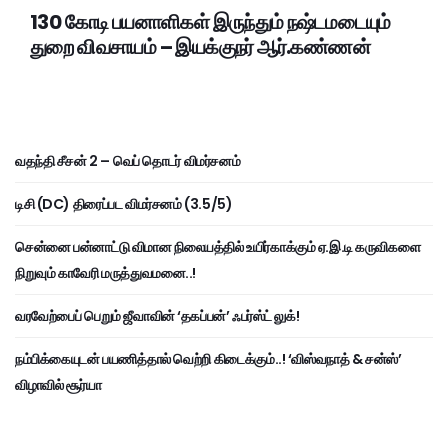
130 கோடி பயனாளிகள் இருந்தும் நஷ்டமடையும்
துறை விவசாயம் – இயக்குநர் ஆர்.கண்ணன்
வதந்தி சீசன் 2 – வெப் தொடர் விமர்சனம்
டிசி (DC) திரைப்பட விமர்சனம் (3.5/5)
சென்னை பன்னாட்டு விமான நிலையத்தில் உயிர்காக்கும் ஏ.இ.டி கருவிகளை
நிறுவும் காவேரி மருத்துவமனை..!
வரவேற்பைப் பெறும் ஜீவாவின் ‘தகப்பன்’ ஃபர்ஸ்ட் லுக்!
நம்பிக்கையுடன் பயணித்தால் வெற்றி கிடைக்கும்..! ‘விஸ்வநாத் & சன்ஸ்’
விழாவில் சூர்யா