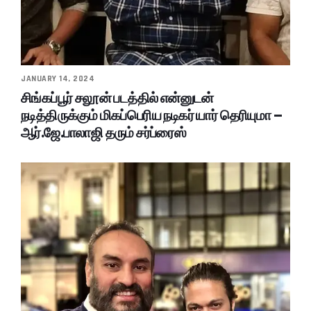
JANUARY 14, 2024
சிங்கப்பூர் சலூன் படத்தில் என்னுடன்
நடித்திருக்கும் மிகப்பெரிய நடிகர் யார் தெரியுமா –
ஆர்.ஜே.பாலாஜி தரும் சர்ப்ரைஸ்