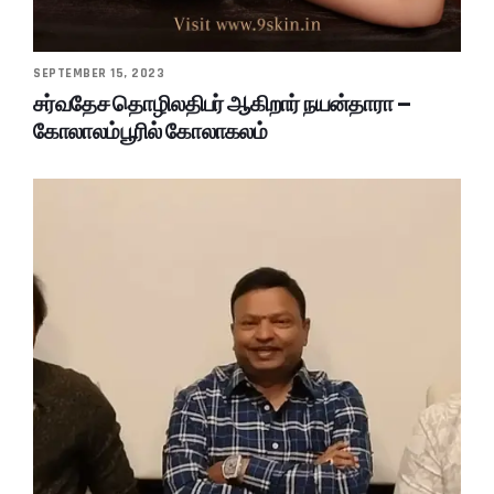
SEPTEMBER 15, 2023
சர்வதேச தொழிலதிபர் ஆகிறார் நயன்தாரா –
கோலாலம்பூரில் கோலாகலம்