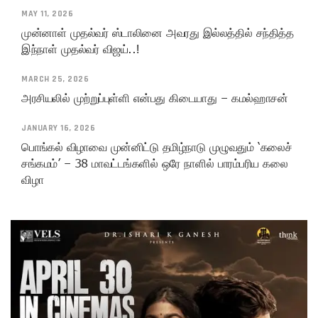
MAY 11, 2026
முன்னாள் முதல்வர் ஸ்டாலினை அவரது இல்லத்தில் சந்தித்த
இந்நாள் முதல்வர் விஜய்..!
MARCH 25, 2026
அரசியலில் முற்றுப்புள்ளி என்பது கிடையாது – கமல்ஹாசன்
JANUARY 16, 2026
பொங்கல் விழாவை முன்னிட்டு தமிழ்நாடு முழுவதும் ‘கலைச்
சங்கமம்’ – 38 மாவட்டங்களில் ஒரே நாளில் பாரம்பரிய கலை
விழா