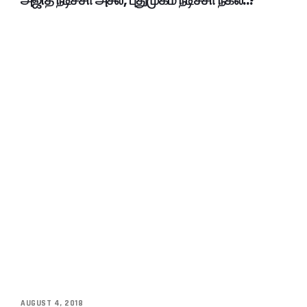
அஜித் நடிச்சா அசல், புதுமுகம் நடிச்சா நகல்..?
AUGUST 4, 2018