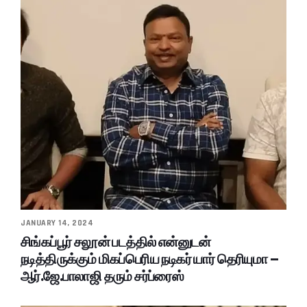
JANUARY 14, 2024
சிங்கப்பூர் சலூன் படத்தில் என்னுடன்
நடித்திருக்கும் மிகப்பெரிய நடிகர் யார் தெரியுமா –
ஆர்.ஜே.பாலாஜி தரும் சர்ப்ரைஸ்