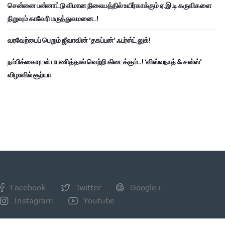
சென்னை பன்னாட்டு விமான நிலையத்தில் உயிர்காக்கும் ஏ.இ.டி கருவிகளை
நிறுவும் காவேரி மருத்துவமனை..!
வரவேற்பைப் பெறும் ஜீவாவின் ‘தகப்பன்’ ஃபர்ஸ்ட் லுக்!
நம்பிக்கையுடன் பயணித்தால் வெற்றி கிடைக்கும்..! ‘விஸ்வநாத் & சன்ஸ்’
விழாவில் சூர்யா
Facebook
Twitter
Google+
Instagram
Youtube