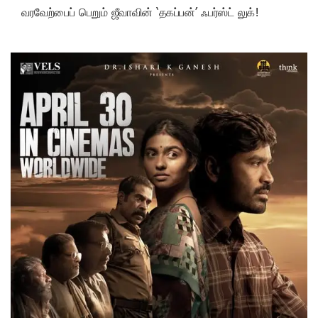
வரவேற்பைப் பெறும் ஜீவாவின் ‘தகப்பன்’ ஃபர்ஸ்ட் லுக்!