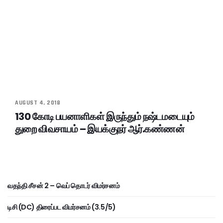
AUGUST 4, 2018
130 கோடி பயனாளிகள் இருந்தும் நஷ்டமடையும்
துறை விவசாயம் – இயக்குநர் ஆர்.கண்ணன்
வதந்தி சீசன் 2 – வெப் தொடர் விமர்சனம்
டிசி (DC) திரைப்பட விமர்சனம் (3.5/5)