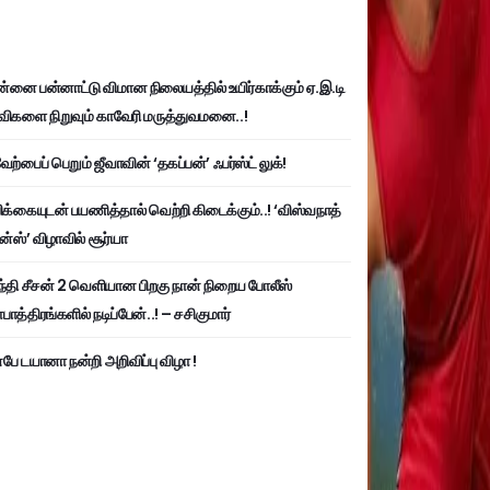
்னை பன்னாட்டு விமான நிலையத்தில் உயிர்காக்கும் ஏ.இ.டி
விகளை நிறுவும் காவேரி மருத்துவமனை..!
ற்பைப் பெறும் ஜீவாவின் ‘தகப்பன்’ ஃபர்ஸ்ட் லுக்!
பிக்கையுடன் பயணித்தால் வெற்றி கிடைக்கும்..! ‘விஸ்வநாத்
ன்ஸ்’ விழாவில் சூர்யா
்தி சீசன் 2 வெளியான பிறகு நான் நிறைய போலீஸ்
ாத்திரங்களில் நடிப்பேன்..! – சசிகுமார்
பே டயானா நன்றி அறிவிப்பு விழா !