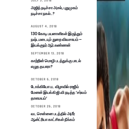
JULY 3, 2018
அஜித் நடிச்சா அசல், புதுமுகம்
நடிச்சா நகல்..?
AUGUST 4, 2018
130 கோடி பயனாளிகள் இருந்தும்
நஷ்டமடையும் துறை விவசாயம் –
இயக்குநர் ஆர்.கண்ணன்
SEPTEMBER 13, 2018
காற்றின் மொழி படத்துக்கு பாடல்
எழுத தயாரா?
OCTOBER 6, 2018
டோக்கியோ பட விழாவில் ராஜீவ்
மேனன் இயக்கி ஜி.வி நடித்த ‘சர்வம்
தாளமயம்’
OCTOBER 26, 2018
வட சென்னை படத்தில் அமீர்
ஆன்ட்ரியா காட்சிகள் நீக்கம்