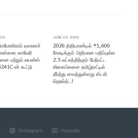
026
JUNE 24, 2026
 மேமோகிராம் வாகனச்
2026 நிதியாண்டில் ₹1,606
ென்னை காவேரி
கோடிக்கும் அதிமான மதிப்புள்ள
மனை மற்றும் லயன்ஸ்
2.5 லட்சத்திற்கும் மேற்பட்ட
3241C-ன் கூட்டு
கிளைம்களை தமிழ்நாட்டில்
தீர்த்து வைத்துள்ளது ஸ்டார்
ஹெல்த்..!
+
Instagram
Youtube