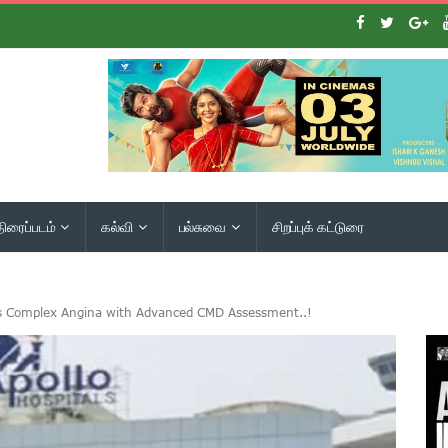
திரைப்படம்
கல்வி
பல்சுவை
சிறப்புக் கட்டுரை
es Complex Angina with Advanced CMD Assessment..!