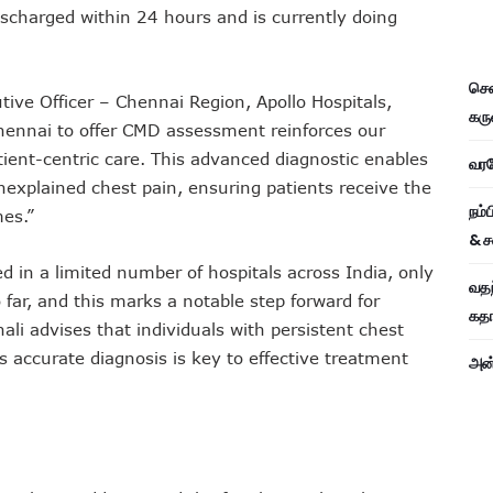
ischarged within 24 hours and is currently doing
சென
ive Officer – Chennai Region, Apollo Hospitals,
கரு
Chennai to offer CMD assessment reinforces our
ent-centric care. This advanced diagnostic enables
வரவே
nexplained chest pain, ensuring patients receive the
நம்
mes.”
& ச
in a limited number of hospitals across India, only
வதந
far, and this marks a notable step forward for
கதாப
ali advises that individuals with persistent chest
s accurate diagnosis is key to effective treatment
அன்