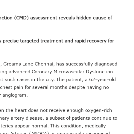
nction (CMD) assessment reveals hidden cause of
 precise targeted treatment and rapid recovery for
s, Greams Lane Chennai, has successfully diagnosed
ing advanced Coronary Microvascular Dysfunction
 such cases in the city. The patient, a 62-year-old
chest pain for several months despite having no
ry angiogram.
en the heart does not receive enough oxygen-rich
onary artery disease, a subset of patients continue to
ries appear normal. This condition, medically
ry Arteries (ANOCA), is increasingly recognised,