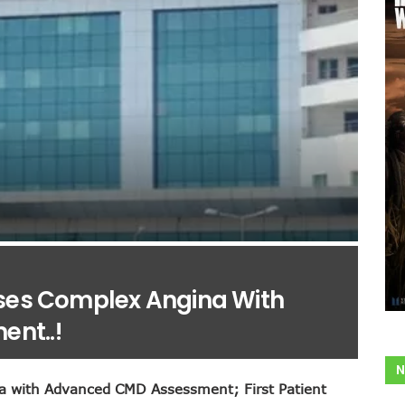
oses Complex Angina With
nt..!
N
a with Advanced CMD Assessment; First Patient