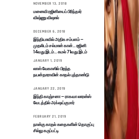
NOVEMBER 13, 2018
மனைவி ரஜினியைப் பிரிந்தார்
விஷ்ணு விஷால்
DECEMBER 6, 2018
இந்தியாவில் அதிக சம்பளம் –
முதலிடம் சல்மான் கான்… ரஜினி
14வது இடம்… கமல் 71வது இடம்
JANUARY 1, 2019
லாஸ் வேகாஸில் பிறந்த
நயன்தாராவின் காதல் புத்தாண்டு
JANUARY 22, 2019
இந்தி காஞ்சனா – ராகவா லாரன்ஸ்
வேடத்தில் அக்‌ஷய்குமார்
FEBRUARY 21, 2019
நான்கு காதல் கதைகளின் தொகுப்பு
சில்லு கருப்பட்டி