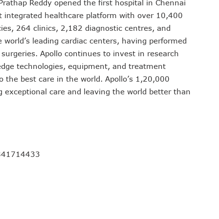
Prathap Reddy opened the first hospital in Chennai
est integrated healthcare platform with over 10,400
es, 264 clinics, 2,182 diagnostic centres, and
e world’s leading cardiac centers, having performed
urgeries. Apollo continues to invest in research
-edge technologies, equipment, and treatment
o the best care in the world. Apollo’s 1,20,000
g exceptional care and leaving the world better than
9841714433