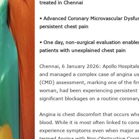
treated in Chennai
• Advanced Coronary Microvascular Dysfu
persistent chest pain
• One day, non-surgical evaluation enables
patients with unexplained chest pain
Chennai, 6 January 2026: Apollo Hospital
and managed a complex case of angina us
(CMD) assessment, marking one of the first
woman, had been experiencing persistent 
significant blockages on a routine corona
Angina is chest discomfort that occurs wh
blood. While it is most often linked to cor
experience symptoms even when major arte
termed Angina with Non-Obstructive Corona