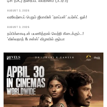
டிசி (DC) திரைப்பட விமர்சனம் (3.5/5)
AUGUST 3, 2026
வரவேற்பைப் பெறும் ஜீவாவின் ‘தகப்பன்’ ஃபர்ஸ்ட் லுக்!
AUGUST 3, 2026
நம்பிக்கையுடன் பயணித்தால் வெற்றி கிடைக்கும்..!
‘விஸ்வநாத் & சன்ஸ்’ விழாவில் சூர்யா