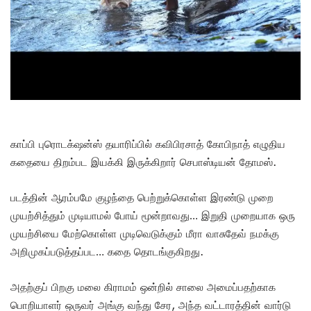
காப்பி புரொடக்‌ஷன்ஸ் தயாரிப்பில் கவிபிரசாத் கோபிநாத் எழுதிய
கதையை திறம்பட இயக்கி இருக்கிறார் செபாஸ்டியன் தோமஸ்.
படத்தின் ஆரம்பமே குழந்தை பெற்றுக்கொள்ள இரண்டு முறை
முயற்சித்தும் முடியாமல் போய் மூன்றாவது… இறுதி முறையாக ஒரு
முயற்சியை மேற்கொள்ள முடிவெடுக்கும் மீரா வாசுதேவ் நமக்கு
அறிமுகப்படுத்தப்பட… கதை தொடங்குகிறது.
அதற்குப் பிறகு மலை கிராமம் ஒன்றில் சாலை அமைப்பதற்காக
பொறியாளர் ஒருவர் அங்கு வந்து சேர, அந்த வட்டாரத்தின் வார்டு