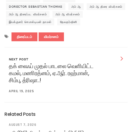
DORECTOR SEBASTIAN THOMAS
அம் ஆ
அம் ஆ திரை விமர்சனம்
அம் ஆ திரைப்பட விமர்சனம்
அம் ஆ விமர்சனம்
இயக்குனர் செபாஸ்டியன் தாமஸ்
தேவதர்ஷினி
திரைப்படம்
விமர்சனம்
NEXT POST
தக் லைஃப் முதல் பாடலை வெளியிட்ட
கமல், மணிரத்னம், ஏ.ஆர். ரஹ்மான்,
சிம்பு, த்ரிஷா..!
APRIL 19, 2025
Related Posts
AUGUST 7, 2026