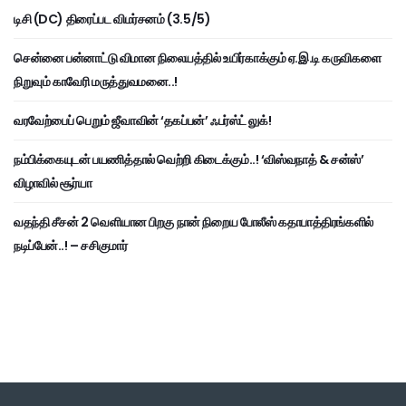
டிசி (DC) திரைப்பட விமர்சனம் (3.5/5)
சென்னை பன்னாட்டு விமான நிலையத்தில் உயிர்காக்கும் ஏ.இ.டி கருவிகளை
நிறுவும் காவேரி மருத்துவமனை..!
வரவேற்பைப் பெறும் ஜீவாவின் ‘தகப்பன்’ ஃபர்ஸ்ட் லுக்!
நம்பிக்கையுடன் பயணித்தால் வெற்றி கிடைக்கும்..! ‘விஸ்வநாத் & சன்ஸ்’
விழாவில் சூர்யா
வதந்தி சீசன் 2 வெளியான பிறகு நான் நிறைய போலீஸ் கதாபாத்திரங்களில்
நடிப்பேன்..! – சசிகுமார்