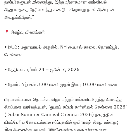
நண்பர்களுடன் இணைந்து, இந்த உற்சாகமான கார்னிவல்
அனுபவத்தை நேரில் வந்து கண்டு மகிழுமாறு நான் அன்புடன்
அழைக்கிறேன்.”
நிகழ்வு விவரங்கள்
• இடம்: மதுரவாயல் அருகில், NH பைபாஸ் சாலை, நொளம்பூர்,
சென்னை
• தேதிகள்: ஏப்ரல் 24 – ஜூன் 7, 2026
• நேரம்: பிற்பகல் 3:00 மணி முதல் இரவு 10:00 மணி வரை
பிரமாண்டமான தொடக்க விழா மற்றும் மக்களிடமிருந்து கிடைத்த
சிறப்பான வரவேற்புடன், ‘துபாய் சம்மர் கார்னிவல் சென்னை 2026’
(Dubai Summer Carnival Chennai 2026) நகரத்தின்
மிகப்பெரிய கோடைக்கால ஈர்ப்புகளில் ஒன்றாகத் திகழ உள்ளது;
இது அனைத்து வயதுப் பிரிவினருக்கும் ஒரு உற்சாகமான