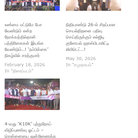
உண்மை மட்டுமே பேச
நிதியாண்டு 26-ல் சிறப்பான
வேண்டும் என்ற
செயல்திறனை பதிவு
நோக்கத்தில்தான்
செய்திருக்கும் எல்ஜிடி
பத்திரிகைகள் இயங்க
குளோபல் ஹாஸ்பிடாலிட்டி
வேண்டும்..! ‘நம்பிக்கை’
லிமிடெட்..!
நிகழ்வில் சரத்குமார்
May 30, 2026
February 18, 2026
In "சமுதாயம்"
In "திரைப்படம்"
4-வது ‘K10K’ புற்றுநோய்
விழிப்புணர்வு ஓட்டம் –
சென்னையை ஒன்றிணைத்த