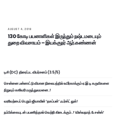
AUGUST 4, 2018
130 கோடி பயனாளிகள் இருந்தும் நஷ்டமடையும்
துறை விவசாயம் – இயக்குநர் ஆர்.கண்ணன்
டிசி (DC) திரைப்பட விமர்சனம் (3.5/5)
சென்னை பன்னாட்டு விமான நிலையத்தில் உயிர்காக்கும் ஏ.இ.டி கருவிகளை
நிறுவும் காவேரி மருத்துவமனை..!
வரவேற்பைப் பெறும் ஜீவாவின் ‘தகப்பன்’ ஃபர்ஸ்ட் லுக்!
நம்பிக்கையுடன் பயணித்தால் வெற்றி கிடைக்கும்..! ‘விஸ்வநாத் & சன்ஸ்’