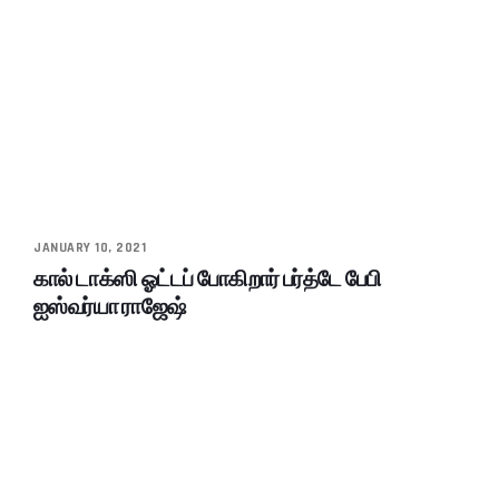
JANUARY 10, 2021
கால் டாக்ஸி ஓட்டப் போகிறார் பர்த்டே பேபி
ஐஸ்வர்யா ராஜேஷ்