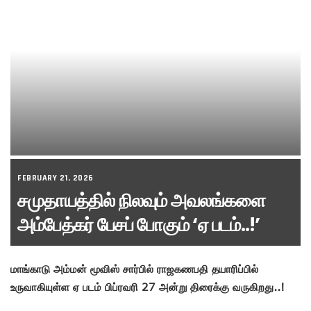
FEBRUARY 21, 2026
சமுதாயத்தில் நிலவும் அவலங்களை
அம்பேத்கர் பேசப் போகும் ‘ஏ படம்..!’
மாங்காடு அம்மன் மூவிஸ் சார்பில் ராஜகணபதி தயாரிப்பில்
உருவாகியுள்ள ஏ படம் பிப்ரவரி 27 அன்று திரைக்கு வருகிறது..!