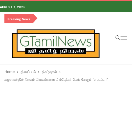
AUGUST 7, 2026
Breaking News
To
na
Home
திரைப்படம்
நிகழ்வுகள்
சமுதாயத்தில் நிலவும் அவலங்களை அம்பேத்கர் பேசப் போகும் ‘ஏ படம்..!’