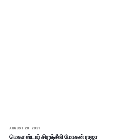
AUGUST 20, 2021
மெகா ஸ்டார் சிரஞ்சீவி மோகன் ராஜா