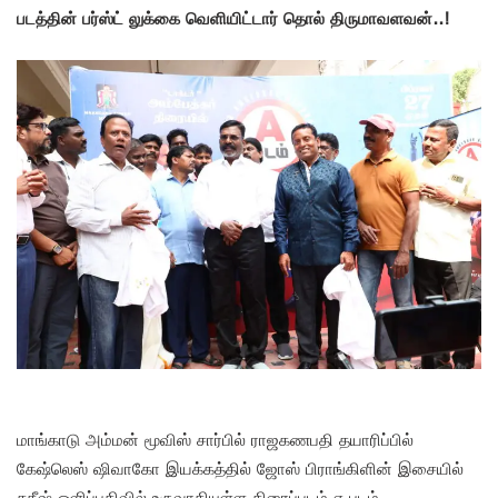
படத்தின் பர்ஸ்ட் லுக்கை வெளியிட்டார் தொல் திருமாவளவன்..!
மாங்காடு அம்மன் மூவிஸ் சார்பில் ராஜகணபதி தயாரிப்பில்
கேஷ்லெஸ் ஷிவாகோ இயக்கத்தில் ஜோஸ் பிராங்கிளின் இசையில்
சதீஷ் ஒளிப்பதிவில் உருவாகியுள்ள திரைப்படம் ஏ படம்..