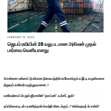
FEBRUARY 12, 2022
ஜெயம் ரவியின் 28 வது படமான அகிலன் முதல்
பார்வை வெளியானது
சென்னை பன்னாட்டு விமான நிலையத்தில் உயிர்காக்கும் ஏ.இ.டி கருவிகளை
நிறுவும் காவேரி மருத்துவமனை..!
வரவேற்பைப் பெறும் ஜீவாவின் ‘தகப்பன்’ ஃபர்ஸ்ட் லுக்!
நம்பிக்கையுடன் பயணித்தால் வெற்றி கிடைக்கும்..! ‘விஸ்வநாத் & சன்ஸ்’