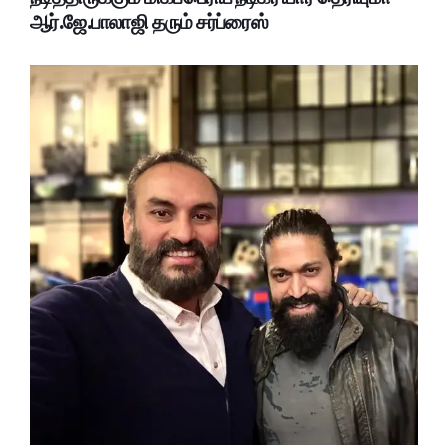
ஆர்.ஜே.பாலாஜி தரும் சர்ப்ரைஸ்