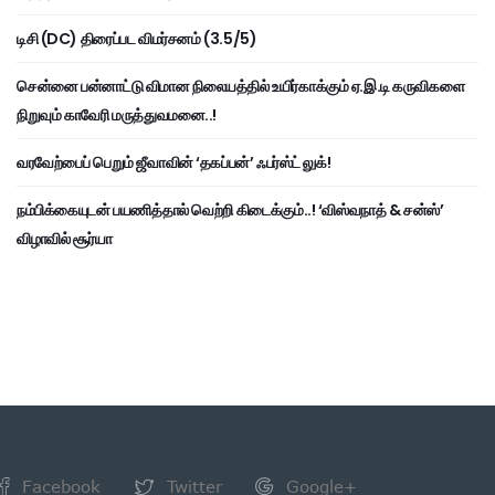
டிசி (DC) திரைப்பட விமர்சனம் (3.5/5)
சென்னை பன்னாட்டு விமான நிலையத்தில் உயிர்காக்கும் ஏ.இ.டி கருவிகளை
நிறுவும் காவேரி மருத்துவமனை..!
வரவேற்பைப் பெறும் ஜீவாவின் ‘தகப்பன்’ ஃபர்ஸ்ட் லுக்!
நம்பிக்கையுடன் பயணித்தால் வெற்றி கிடைக்கும்..! ‘விஸ்வநாத் & சன்ஸ்’
விழாவில் சூர்யா
Facebook
Twitter
Google+