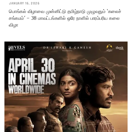
JANUARY 16, 2026
பொங்கல் விழாவை முன்னிட்டு தமிழ்நாடு முழுவதும் ‘கலைச்
சங்கமம்’ – 38 மாவட்டங்களில் ஒரே நாளில் பாரம்பரிய கலை
விழா