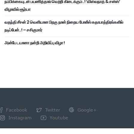
நம்பிக்கையுடன் பயணித்தால் வெற்றி கிடைக்கும்..! ‘விஸ்வநாத் & சன்ஸ்’
விழாவில் சூர்யா
வதந்தி சீசன் 2 வெளியான பிறகு நான் நிறைய போலீஸ் கதாபாத்திரங்களில்
நடிப்பேன்..! – சசிகுமார்
அன்பே டயானா நன்றி அறிவிப்பு விழா !
Facebook
Twitter
Google+
Instagram
Youtube
NEWSLETTER