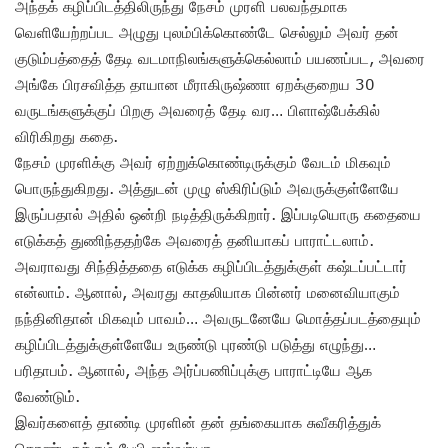
அந்தக் கழிப்பிடத்திலிருந்து நேசம் முரளி பலவந்தமாக
வெளியேற்றப்பட அழுது புலம்பிக்கொண்டே செல்லும் அவர் தன்
குடும்பத்தைத் தேடி வடமாநிலங்களுக்கெல்லாம் பயணப்பட, அவரை
அங்கே பிரசவித்த தாயான மீராகிருஷ்ணா ஏறக்குறைய 30
வருடங்களுக்குப் பிறகு அவரைத் தேடி வர… பிளாஷ்பேக்கில்
விரிகிறது கதை.
நேசம் முரளிக்கு அவர் ஏற்றுக்கொண்டிருக்கும் வேடம் மிகவும்
பொருந்துகிறது. அத்துடன் முழு ஸ்கிரிப்டும் அவருக்குள்ளேயே
இருப்பதால் அதில் ஒன்றி நடித்திருக்கிறார். இப்படியொரு கதையை
எடுக்கத் துணிந்ததற்கே அவரைத் தனியாகப் பாராட்டலாம்.
அவராவது சிந்தித்ததை எடுக்க கழிப்பிடத்துக்குள் கஷ்டப்பட்டார்
என்லாம். ஆனால், அவரது காதலியாக பின்னர் மனைவியாகும்
நந்தினிதான் மிகவும் பாவம்… அவருடனேயே மொத்தப்படத்தையும்
கழிப்பிடத்துக்குள்ளேயே உருண்டு புரண்டு படுத்து எழுந்து…
பரிதாபம். ஆனால், அந்த அர்ப்பணிப்புக்கு பாராட்டியே ஆக
வேண்டும்.
இவர்களைத் தாண்டி முரளின் தன் தங்கையாக சுவீகரித்துக்
கொண்டிருக்கும் பேபி ஐஸ்வர்யா