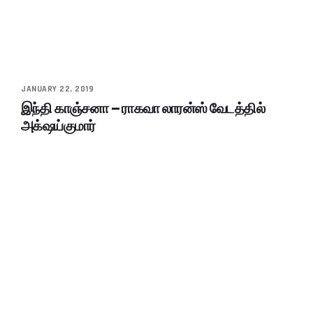
JANUARY 22, 2019
இந்தி காஞ்சனா – ராகவா லாரன்ஸ் வேடத்தில்
அக்‌ஷய்குமார்