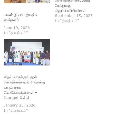
வேலைக்குச் சேர, இரவு
ரோந்துக்கு
அனுப்பப்படுகிறார்கள்
பாலன் தி பாய் திரைப்பட
அனைவரும். வழியில்
September 15, 2025
விமர்சனம்
சந்தேகத்துக்கு இடமான
In "திரைப்படம்"
ஒருவரை அவர்கள் விசாரிக்க
June 19, 2026
முயல... தப்பியோடும் அவரைத்
In "திரைப்படம்"
துரத்திச் செல்லும்போது ஒரு
ஆளரவமற்ற குடிசைப் பகுதியில்
சிக்கிக் கொள்கிறார்களா.
அங்கு அஸ்வின் காக்கமனு
தலைமையில் இயக்கும் சதிகார
கும்பலொன்று இருக்க,
அவர்கள் இந்த ஆறு பேரில்
இருவரைக் கொல்ல, மீதி
விஜய் யாருக்கும் குரல்
நால்வரும் அவர்களிடமிருந்து
கொடுக்காததால் அவருக்கு
தப்பிக்க முயற்சிக்கிறார்கள்.
யாரும் குரல்
அந்த முயற்சியில்…
கொடுக்கவில்லை..! –
கே.ராஜன் பேச்சு!
January 25, 2026
In "திரைப்படம்"