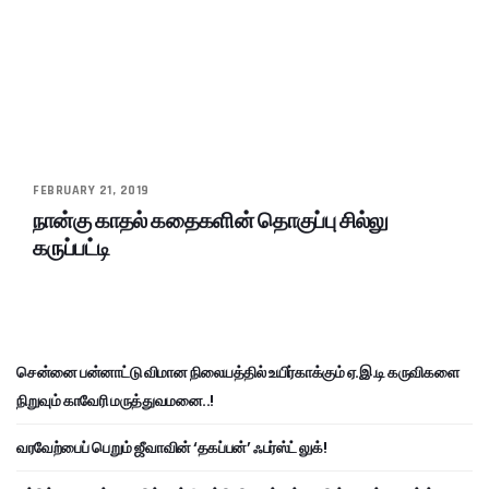
FEBRUARY 21, 2019
நான்கு காதல் கதைகளின் தொகுப்பு சில்லு
கருப்பட்டி
சென்னை பன்னாட்டு விமான நிலையத்தில் உயிர்காக்கும் ஏ.இ.டி கருவிகளை
நிறுவும் காவேரி மருத்துவமனை..!
வரவேற்பைப் பெறும் ஜீவாவின் ‘தகப்பன்’ ஃபர்ஸ்ட் லுக்!