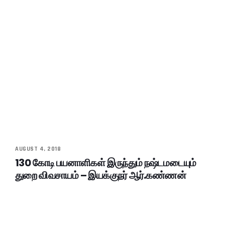
AUGUST 4, 2018
130 கோடி பயனாளிகள் இருந்தும் நஷ்டமடையும்
துறை விவசாயம் – இயக்குநர் ஆர்.கண்ணன்