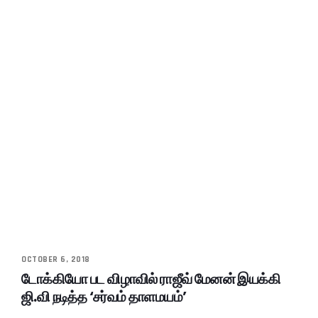
OCTOBER 6, 2018
டோக்கியோ பட விழாவில் ராஜீவ் மேனன் இயக்கி
ஜி.வி நடித்த ‘சர்வம் தாளமயம்’