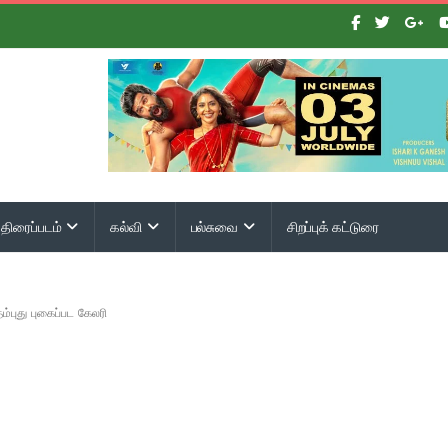
திரைப்படம்
கல்வி
பல்சுவை
சிறப்புக் கட்டுரை
ம்புது புகைப்பட கேலரி