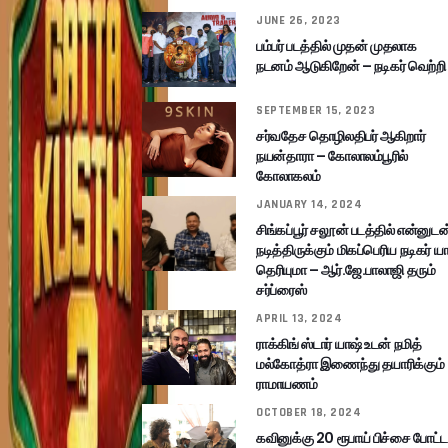
JUNE 26, 2023
பம்பர் படத்தில் முதன் முதலாக
நடனம் ஆடுகிறேன் – நடிகர் வெற்றி
SEPTEMBER 15, 2023
சர்வதேச தொழிலதிபர் ஆகிறார்
நயன்தாரா – கோலாலம்பூரில்
கோலாகலம்
JANUARY 14, 2024
சிங்கப்பூர் சலூன் படத்தில் என்னுடன
நடித்திருக்கும் மிகப்பெரிய நடிகர் யா
தெரியுமா – ஆர்.ஜே.பாலாஜி தரும்
சர்ப்ரைஸ்
APRIL 13, 2024
ராக்கிங் ஸ்டார் யாஷ் உடன் நமித்
மல்கோத்ரா இணைந்து தயாரிக்கும்
ராமாயணம்
OCTOBER 18, 2024
கவினுக்கு 20 ரூபாய் பிச்சை போட்ட