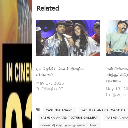
Related
டிடி நெக்ஸ்ட் லெவல் திரைப்பட
“உன் பிரச்ச
விமர்சனம்
பார்த்துக்கிற
சந்தானம்
May 17, 2025
In "திரைப்படம்"
May 13, 2
In "திரைப்பட
YASHIKA ANAND
YASHIKA ANAND IMAGE GAL
YASHIKA ANAND PICTURE GALLERY
YASHIKA ANA
யாஷிகா ஆனந்த் புத்தம்புது புகைப்பட கேலரி