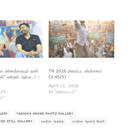
னை எல்லாத்தையும் நான்
TN 2026 திரைப்பட விமர்சனம்
ேன்” என்றார் ஆர்யா..! –
(3.45/5)
April 11, 2026
025
In "திரைப்படம்"
ம்"
LERY
YASHIKA ANAND PHOTO GALLERY
ND STILL GALLERY
யாஷிகா ஆனந்த்
யாஷிகா ஆனந்த் கேலரி