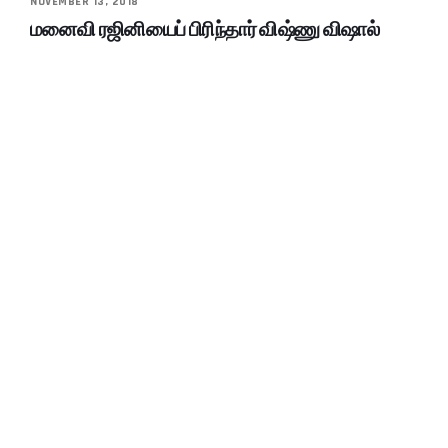
NOVEMBER 13, 2018
மனைவி ரஜினியைப் பிரிந்தார் விஷ்ணு விஷால்