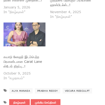
நவீன சிகிச்சை முறைகள்..!
முத்திரை பதிக்கும் அப்போலோ
ஹாஸ்பிடல்ஸ்..!
January 5, 2026
In "நிகழ்வுகள்"
November 4, 2025
In "நிகழ்வுகள்"
கயாடு லோஹர் இடம்பெற்ற
பிரமாண்டமான Carat Lane
ஸ்டோர் திறப்பு..!
October 9, 2025
In "சமுதாயம்"
ALYA MANASA
PRABHA REDDY
VECURA RESCULPT
நிகழ்வுகள்
முக்கிய செய்திகள்