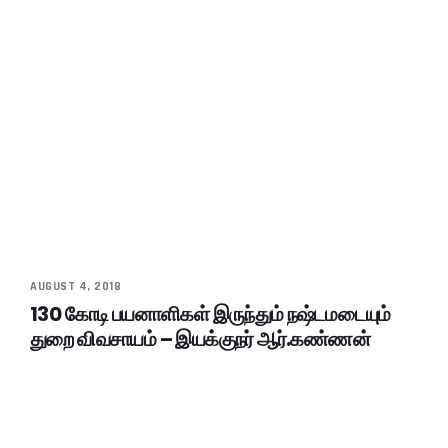
AUGUST 4, 2018
130 கோடி பயனாளிகள் இருந்தும் நஷ்டமடையும்
துறை விவசாயம் – இயக்குநர் ஆர்.கண்ணன்