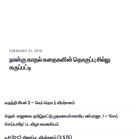
FEBRUARY 21, 2019
நான்கு காதல் கதைகளின் தொகுப்பு சில்லு
கருப்பட்டி
வதந்தி சீசன் 2 – வெப் தொடர் விமர்சனம்
ஹெச். ராஜாவை தமிழ்நாட்டு முதலமைச்சராகிய எஸ்.ராஜா..! – ‘செய்
செய்யாதே’ பட விழா சுவாரஸ்யம்
டிசி (DC) திரைப்பட விமர்சனம் (3.5/5)