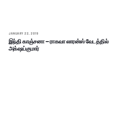
JANUARY 22, 2019
இந்தி காஞ்சனா – ராகவா லாரன்ஸ் வேடத்தில்
அக்‌ஷய்குமார்