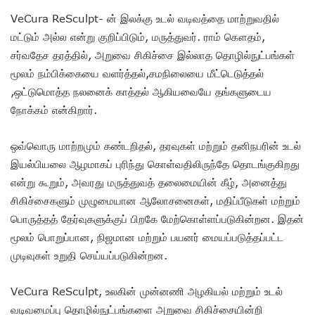
VeCura ReSculpt- ன் இலக்கு உடல் வடிவத்தை மாற்றுவதில்
மட்டும் அல்ல என்று குறிப்பிடும், மருத்துவர். ராம் கௌதம்,
சர்வதேச தரத்தில், அறுவை சிகிச்சை இல்லாத தொழில்நுட்பங்கள்
மூலம் நம்பிக்கையை வளர்த்தல்,சமநிலையை மீட்டெடுத்தல்
,ஒட்டுமொத்த நலனைக் காத்தல் ஆகியவையே தங்களுடைய
நோக்கம் என்கிறார்.
ஒவ்வொரு மாற்றமும் கண்டறிதல், தரவுகள் மற்றும் தனிநபரின் உடல்
இயல்பியலை ஆழமாகப் புரிந்து கொள்வதிலிருந்தே தொடங்குகிறது
என்று கூறும், அவரது மருத்துவத் தலைமையின் கீழ், அனைத்து
சிகிச்சைகளும் முழுமையான ஆலோசனைகள், மதிப்பீடுகள் மற்றும்
பொருத்தத் தேர்வுகளுக்குப் பிறகே மேற்கொள்ளப்படுகின்றன. இதன்
மூலம் பொறுப்பான, நிஜமான மற்றும் பயனர் மையப்படுத்தப்பட்ட
முடிவுகள் உறுதி செய்யப்படுகின்றன.
VeCura ReSculpt, உலகின் முன்னணி அழகியல் மற்றும் உடல்
வடிவமைப்பு தொழில்நுட்பங்களை அறுவை சிகிச்சையின்றி