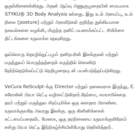
ஒருங்கிணைக்கிறது. அதன் ஆய்வு அணுகுமுறையின் மையமாக
STYKU® 3D Body Analysis உள்ளது. இது உடல் அமைப்பு, உடல்
நிலை (posture) மற்றும் அளவீடுகள் குறித்த துல்லியமான
தகவல்களை வழங்கி, மிகுந்த தனிப் பயனாக்கப்பட்ட சிகிச்சை
திட்டங்களை உருவாக்க உதவுகிறது.
ஒவ்வொரு தொழில்நுட்பமும் தனிநபரின் இலக்குகள் மற்றும்
மருத்துவப் பொருத்தத்தைக் கருத்தில் கொண்டு
தேர்ந்தெடுக்கப்பட்டு நெறிமுறையுடன் பயன்படுத்தப்படுகிறது.
VeCura ReSculpt-க்கு Director மற்றும் தலைவராக இருந்து, E.
கரோலின் பிரபா ரெட்டி வழிகாட்டுகிறார்.நேர்மை, சமரசமில்லாத
தரம் மற்றும் மருத்துவ சிறப்புமிக்க ஒரு சுகாதார பிராண்டை
உருவாக்குவதே அவரது இலக்கு. ஒரு கிளினிக்கைக்
கட்டமைப்பதைவிட மேலாக, ஒரு தரநிலையை உருவாக்குகிறோம்
என்று பிரபா ரெட்டி இந்நிகழ்ச்சியின்போது தெரிவித்தார்.