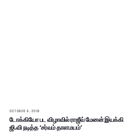
OCTOBER 6, 2018
டோக்கியோ பட விழாவில் ராஜீவ் மேனன் இயக்கி
ஜி.வி நடித்த ‘சர்வம் தாளமயம்’