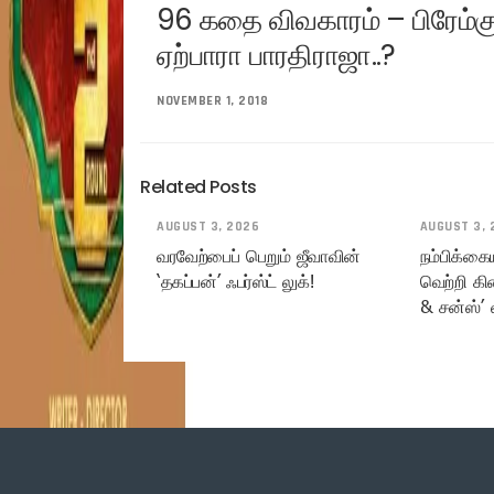
96 கதை விவகாரம் – பிரேம்க
ஏற்பாரா பாரதிராஜா..?
NOVEMBER 1, 2018
Related Posts
AUGUST 3, 2026
AUGUST 3, 
வரவேற்பைப் பெறும் ஜீவாவின்
நம்பிக்கை
‘தகப்பன்’ ஃபர்ஸ்ட் லுக்!
வெற்றி கி
& சன்ஸ்’ 