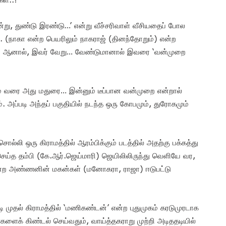
ஒன்று, துண்டு இரண்டு…’ என்று வீச்சரிவாள் வீசியதைப் போல
ஜ். (நாகா என்ற பெயரிலும் நாகராஜ் (தினந்தோறும்) என்ற
கள். ஆனால், இவர் வேறு… வேண்டுமானால் இவரை ‘வன்முறை
 வரை அது மதுரை… இன்னும் டீப்பான வன்முறை என்றால்
். அப்படி அந்தப் பகுதியில் நடந்த ஒரு கோபமும், துரோகமும்
ி ஒரு கிராமத்தில் ஆரம்பிக்கும் படத்தில் அதற்கு பக்கத்து
த தம்பி (கே.ஆர்.ஜெய்மாரி) ஜெயிலிலிருந்து வெளியே வர,
ன்ற அண்ணனின் மகன்கள் (மனோகரா, ராஜா) ஈடுபட்டு
ி முதல் கிராமத்தில் ‘மணிகண்டன்’ என்ற புதுமுகம் கரடுமுரடாக
ண்களைக் கிண்டல் செய்வதும், வாய்த்தகராறு முற்றி அடிததடியில்