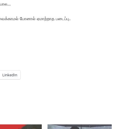
 போல…
் வைக்காமல் போனால் ஏமாற்றாத படைப்பு.
LinkedIn