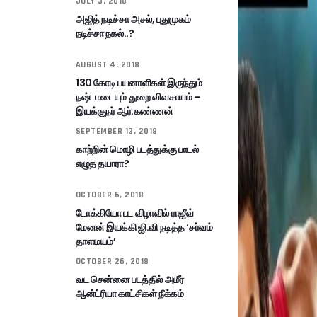
JULY 3, 2018
அஜித் நடிச்சா அசல், புதுமுகம்
நடிச்சா நகல்..?
AUGUST 4, 2018
130 கோடி பயனாளிகள் இருந்தும்
நஷ்டமடையும் துறை விவசாயம் –
இயக்குநர் ஆர்.கண்ணன்
SEPTEMBER 13, 2018
காற்றின் மொழி படத்துக்கு பாடல்
எழுத தயாரா?
OCTOBER 6, 2018
டோக்கியோ பட விழாவில் ராஜீவ்
மேனன் இயக்கி ஜி.வி நடித்த ‘சர்வம்
தாளமயம்’
OCTOBER 26, 2018
வட சென்னை படத்தில் அமீர்
ஆன்ட்ரியா காட்சிகள் நீக்கம்