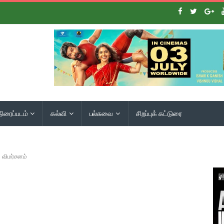
திரைப்படம்
கல்வி
பல்சுவை
சிறப்புக் கட்டுரை
 விமர்சனம்