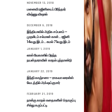
NOVEMBER 13, 2018
மனைவி ரஜினியைப் பிரிந்தார்
விஷ்ணு விஷால்
DECEMBER 6, 2018
இந்தியாவில் அதிக சம்பளம் –
முதலிடம் சல்மான் கான்… ரஜினி
14வது இடம்… கமல் 71வது இடம்
JANUARY 1, 2019
லாஸ் வேகாஸில் பிறந்த
நயன்தாராவின் காதல் புத்தாண்டு
JANUARY 22, 2019
இந்தி காஞ்சனா – ராகவா லாரன்ஸ்
வேடத்தில் அக்‌ஷய்குமார்
FEBRUARY 21, 2019
நான்கு காதல் கதைகளின் தொகுப்பு
சில்லு கருப்பட்டி