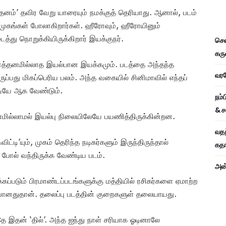
ல் தனம்’ தவிர வேறு யாரையும் நமக்குத் தெரியாது. ஆனால், படம்
முகங்கள் போலாகிறார்கள். ஹீரோவும், ஹீரோயினும்
த்து நொறுக்கியிருக்கிறார் இயக்குநர்.
சென
கரு
ாத்தனமில்லாத இயல்பான இயக்கமும். படத்தை அந்தந்த
வரவே
ுப்பது மிகப்பெரிய பலம். அந்த வகையில் சினிமாவில் எந்தப்
ட்டியே ஆக வேண்டும்.
நம்
& ச
தனமில்லாமல் இயல்பு நிலையிலேயே பயணித்திருக்கின்றன.
வதந
்டி’யும், முகம் தெரிந்த நடிகர்களும் இருந்திருந்தால்
கதாப
’ போல் வந்திருக்க வேண்டிய படம்.
அன்
ப்படும் பிரமாண்டப்படங்களுக்கு மத்தியில் ரசிகர்களை ஏமாற்ற
ிறப்பானதுதான். தலைப்பு படத்தின் குறைகளுள் தலையாயது.
தே இதன் ‘தில்’. அந்த ஐந்து நாள் சரியாக ஓடினாலே