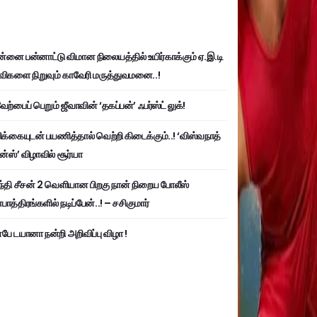
்னை பன்னாட்டு விமான நிலையத்தில் உயிர்காக்கும் ஏ.இ.டி
விகளை நிறுவும் காவேரி மருத்துவமனை..!
ற்பைப் பெறும் ஜீவாவின் ‘தகப்பன்’ ஃபர்ஸ்ட் லுக்!
பிக்கையுடன் பயணித்தால் வெற்றி கிடைக்கும்..! ‘விஸ்வநாத்
ன்ஸ்’ விழாவில் சூர்யா
்தி சீசன் 2 வெளியான பிறகு நான் நிறைய போலீஸ்
ாத்திரங்களில் நடிப்பேன்..! – சசிகுமார்
பே டயானா நன்றி அறிவிப்பு விழா !