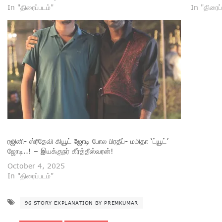
In "திரைப்படம்"
In "திரைப்
ரஜினி- ஸ்ரீதேவி கியூட் ஜோடி போல பிரதீப்- மமிதா ‘ட்யூட்’
ஜோடி..! – இயக்குநர் கீர்த்தீஸ்வரன்!
October 4, 2025
In "திரைப்படம்"
96 STORY EXPLANATION BY PREMKUMAR