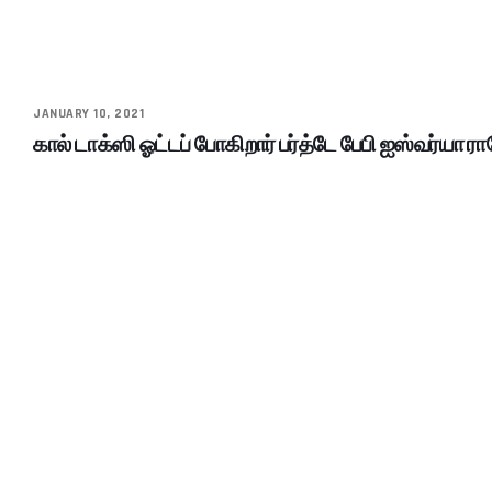
JANUARY 10, 2021
கால் டாக்ஸி ஓட்டப் போகிறார் பர்த்டே பேபி ஐஸ்வர்யா ர