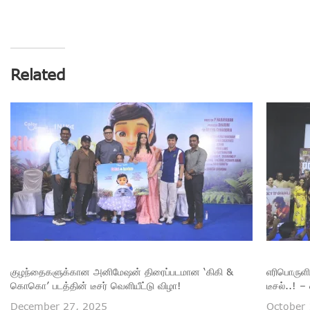
Related
குழந்தைகளுக்கான அனிமேஷன் திரைப்படமான ‘கிகி &
எரிபொருளி
கொகொ’ படத்தின் டீசர் வெளியீட்டு விழா!
டீசல்..! 
December 27, 2025
October 