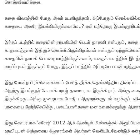
சொல்லவேயில்லை.
கதை விவாத்தின் போது அவர் உடனிருந்தார். அப்போதும் சொல்லவில்ல
கதையை அவரே இயக்கியிருக்கலாமே..? ஏன் மற்றொரு இயக்குநரிடம்
இந்தப் படத்தில் கதையின் நாயகியின் பெயர் ஜானகி என்பதும், கதை கள
காதலைத்தான் இதிலும் சொல்லியிருக்கிறார்கள் என்பதும் ஏற்றுக்கொள்
கதையின் நாயகி பெயரை மாற்றியிருக்கலாம், கதைக் களத்தின் இடத
வாய்ப்புகள் இருக்கும் போது, இந்தப் படத்தில் அப்படியே பயன்படுத்து
இது போன்ற பிரச்சினைகளைப் பேசித் தீர்க்க தென்னிந்திய திரைப்பட 
அதற்கு இயக்குநர் கே பாக்யராஜ் தலைவராக இருக்கிறார். அங்கு வைத்
இருக்கிறது. அங்கு முறையாக போதிய ஆதாரங்களுடன் வழக்குப் பதிவு 
பாதையை தேர்ந்தெடுத்து, படைப்பாளிகளை மன உளைச்சலுக்கு ஆளா
இது தொடர்பாக ‘சுரேஷ்’ 2012 ஆம் ஆண்டில் மின்னஞ்சல் அனுப்பியதாக
உதவியுடன் அத்தகைய ஆதாரங்கள் அவர்கள் வெளியிடவேண்டும் என்று