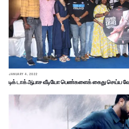
JANUARY 4, 2022
டிக் டாக் ஆபாச வீடியோ பெண்களைக் கைது செய்ய வேண