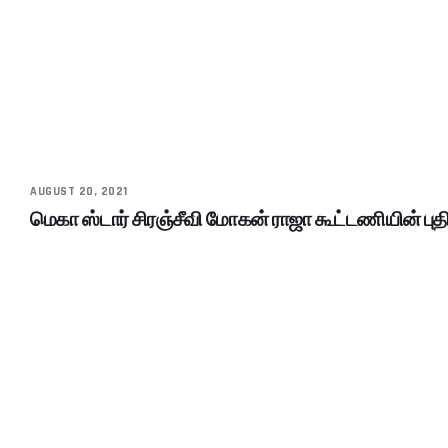
AUGUST 20, 2021
மெகா ஸ்டார் சிரஞ்சீவி மோகன் ராஜா கூட்டணியின் புதி