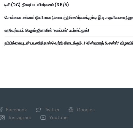
டிசி (DC) திரைப்பட விமர்சனம் (3.5/5)
சென்னை பன்னாட்டு விமான நிலையத்தில் உயிர்காக்கும் ஏ.இ.டி கருவிகளை நிறு
வரவேற்பைப் பெறும் ஜீவாவின் ‘தகப்பன்’ ஃபர்ஸ்ட் லுக்!
நம்பிக்கையுடன் பயணித்தால் வெற்றி கிடைக்கும்..! ‘விஸ்வநாத் & சன்ஸ்’ விழாவில
Facebook
Twitter
Google+
Instagram
Youtube
NEWSLETTER