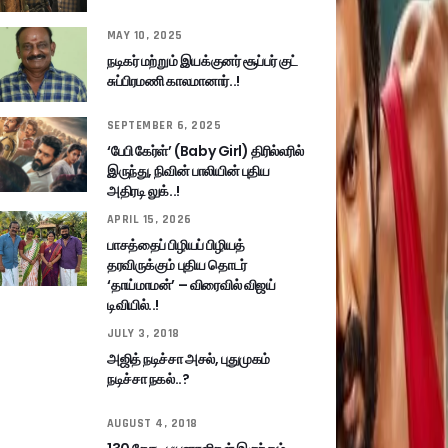
MAY 10, 2025
நடிகர் மற்றும் இயக்குனர் சூப்பர் குட்
சுப்பிரமணி காலமானார்..!
SEPTEMBER 6, 2025
‘பேபி கேர்ள்’ (Baby Girl) திரில்லரில்
இருந்து, நிவின் பாலியின் புதிய
அதிரடி லுக்..!
APRIL 15, 2026
பாசத்தைப் பிழியப் பிழியத்
தரவிருக்கும் புதிய தொடர்
‘தாய்மாமன்’ – விரைவில் விஜய்
டிவியில்..!
JULY 3, 2018
அஜித் நடிச்சா அசல், புதுமுகம்
நடிச்சா நகல்..?
AUGUST 4, 2018