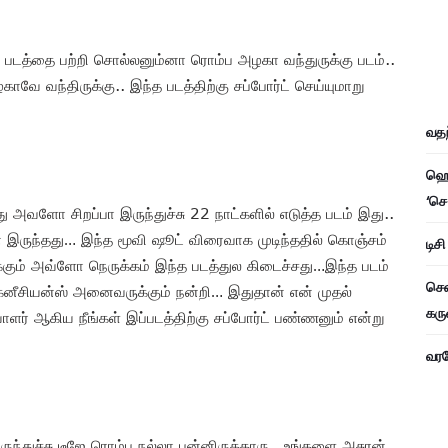
ரே படத்தை பற்றி சொல்லனும்னா ரொம்ப அழகா வந்துருக்கு படம்..
ாவே வந்திருக்கு.. இந்த படத்திற்கு சப்போர்ட் செய்யுமாறு
வதந
ஹெச
‘செ
அவளோ சிறப்பா இருந்துச்சு 22 நாட்களில் எடுத்த படம் இது..
ோன் இருந்தது… இந்த மூவி ஷூட் விரைவாக முடிந்ததில் கொஞ்சம்
டிச
க்கும் அவ்ளோ நெருக்கம் இந்த படத்துல கிடைச்சது…இந்த படம்
சென
க்னீசியன்ஸ் அனைவருக்கும் நன்றி… இதுதான் என் முதல்
கரு
ாளர் ஆகிய நீங்கள் இப்படத்திற்கு சப்போர்ட் பண்ணனும் என்று
வரவே
ந்துச்சு டீஜே ரொம்ப நல்லா பன்னிருக்காரு.. உங்களை அசுரன்