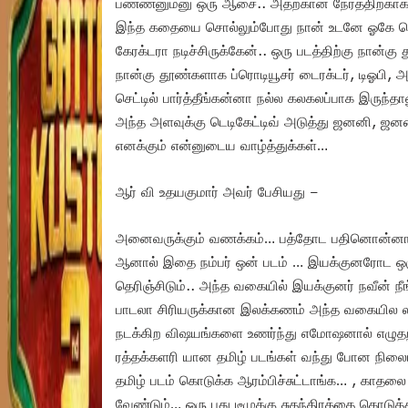
பண்ணனும்னு ஒரு ஆசை.. அதற்கான நேரத்திற்காக காத
இந்த கதையை சொல்லும்போது நான் உடனே ஓகே சொல்
கேரக்டரா நடிச்சிருக்கேன்.. ஒரு படத்திற்கு நான்
நான்கு தூண்களாக ப்ரொடியூசர் டைரக்டர், டிஓபி, அ
செட்டில் பார்த்தீங்கன்னா நல்ல கலகலப்பாக இருந்
அந்த அளவுக்கு டெடிகேட்டிவ் அடுத்து ஜனனி, ஜனன
எனக்கும் என்னுடைய வாழ்த்துக்கள்…
ஆர் வி உதயகுமார் அவர் பேசியது –
அனைவருக்கும் வணக்கம்… பத்தோட பதினொன்னா இந்த
ஆனால் இதை நம்பர் ஒன் படம் … இயக்குனரோட ஒரு
தெரிஞ்சிடும்.. அந்த வகையில் இயக்குனர் நவீன்
பாடலா சிரியருக்கான இலக்கணம் அந்த வகையில லால்
நடக்கிற விஷயங்களை உணர்ந்து எமோஷனால் எழுதற வ
ரத்தக்களரி யான தமிழ் படங்கள் வந்து போன நிலை
தமிழ் படம் கொடுக்க ஆரம்பிச்சுட்டாங்க… , காதலை
வேண்டும்… ஒரு புது டீமுக்கு சுதந்திரத்தை கொடுத