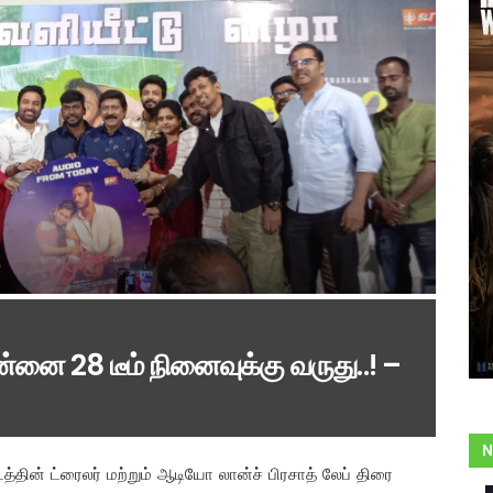
ன்னை 28 டீம் நினைவுக்கு வருது..! –
N
த்தின் ட்ரைலர் மற்றும் ஆடியோ லான்ச் பிரசாத் லேப் திரை