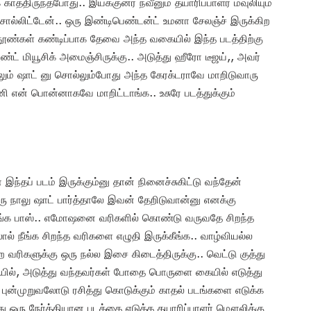
்திருந்தபோது.. இயக்குனர் நவீனும் தயாரிப்பாளர் மவுலியும்
லிட்டேன்.. ஒரு இண்டிபெண்டன்ட் உமனா சேலஞ்ச் இருக்கிற
கு தூண்கள் கண்டிப்பாக தேவை அந்த வகையில் இந்த படத்திற்கு
ண்ட் மியூசிக் அமைஞ்சிருக்கு.. அடுத்து ஹீரோ டீஜய்,, அவர்
தாலும் ஷாட் னு சொல்லும்போது அந்த கேரக்டராவே மாறிடுவாரு
ி என் பொன்னாகவே மாறிட்டாங்க.. உசுரே படத்துக்கும்
ப் படம் இருக்கும்னு தான் நினைச்சுகிட்டு வந்தேன்
 நாலு ஷாட் பார்த்தாலே இவன் தேறிடுவான்னு எனக்கு
 நீங்க பாஸ்.. எமோஷனை வரிகளில் கொண்டு வருவதே சிறந்த
 நீங்க சிறந்த வரிகளை எழுதி இருக்கீங்க.. வாழ்வியல்ல
ரிகளுக்கு ஒரு நல்ல இசை கிடைத்திருக்கு.. வெட்டு குத்து
யில், அடுத்து வந்தவர்கள் போதை பொருளை கையில் எடுத்து
 புன்முறுவலோடு ரசித்து கொடுக்கும் காதல் படங்களை எடுக்க
்து ஒரு நேர்த்தியான படத்தை எடுத்த தயாரிப்பாளர் மௌலிக்கு