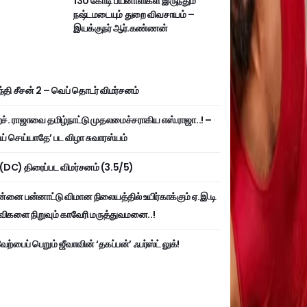
130 கோடி பயனாளிகள் இருந்தும்
நஷ்டமடையும் துறை விவசாயம் –
இயக்குநர் ஆர்.கண்ணன்
்தி சீசன் 2 – வெப் தொடர் விமர்சனம்
். ராஜாவை தமிழ்நாட்டு முதலமைச்சராகிய எஸ்.ராஜா..! –
ய் செய்யாதே’ பட விழா சுவாரஸ்யம்
ி (DC) திரைப்பட விமர்சனம் (3.5/5)
்னை பன்னாட்டு விமான நிலையத்தில் உயிர்காக்கும் ஏ.இ.டி
விகளை நிறுவும் காவேரி மருத்துவமனை..!
ற்பைப் பெறும் ஜீவாவின் ‘தகப்பன்’ ஃபர்ஸ்ட் லுக்!