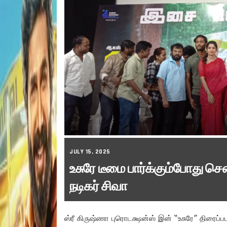
JULY 15, 2025
உசுரே டீமை பார்க்கும்போது செ
நடிகர் சிவா
ஸ்ரீ கிருஷ்ணா புரொடக்ஷன்ஸ் இன் “உசுரே” திரைப்பட