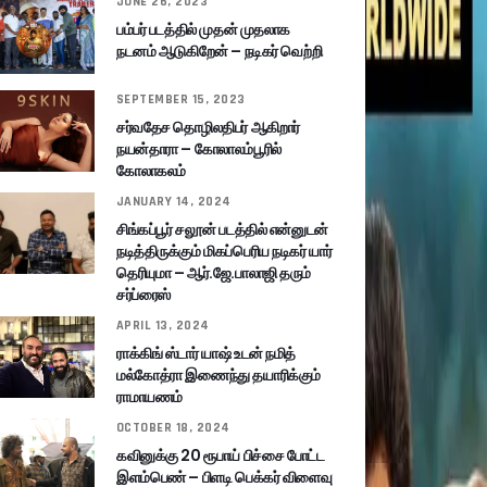
JUNE 26, 2023
பம்பர் படத்தில் முதன் முதலாக
நடனம் ஆடுகிறேன் – நடிகர் வெற்றி
SEPTEMBER 15, 2023
சர்வதேச தொழிலதிபர் ஆகிறார்
நயன்தாரா – கோலாலம்பூரில்
கோலாகலம்
JANUARY 14, 2024
சிங்கப்பூர் சலூன் படத்தில் என்னுடன்
நடித்திருக்கும் மிகப்பெரிய நடிகர் யார்
தெரியுமா – ஆர்.ஜே.பாலாஜி தரும்
சர்ப்ரைஸ்
APRIL 13, 2024
ராக்கிங் ஸ்டார் யாஷ் உடன் நமித்
மல்கோத்ரா இணைந்து தயாரிக்கும்
ராமாயணம்
OCTOBER 18, 2024
கவினுக்கு 20 ரூபாய் பிச்சை போட்ட
இளம்பெண் – பிளடி பெக்கர் விளைவு