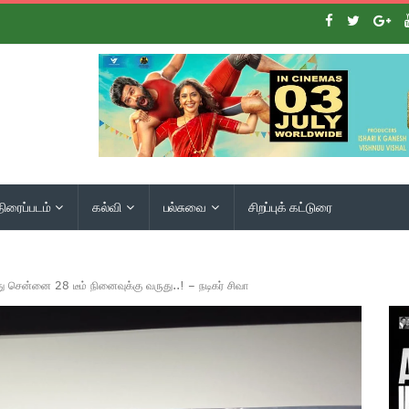
திரைப்படம்
கல்வி
பல்சுவை
சிறப்புக் கட்டுரை
ோது சென்னை 28 டீம் நினைவுக்கு வருது..! – நடிகர் சிவா