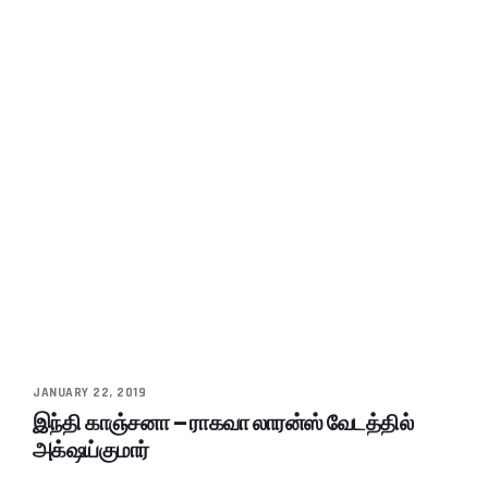
JANUARY 22, 2019
இந்தி காஞ்சனா – ராகவா லாரன்ஸ் வேடத்தில்
அக்‌ஷய்குமார்