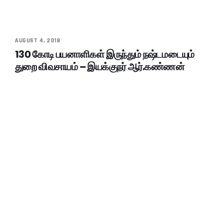
AUGUST 4, 2018
130 கோடி பயனாளிகள் இருந்தும் நஷ்டமடையும்
துறை விவசாயம் – இயக்குநர் ஆர்.கண்ணன்