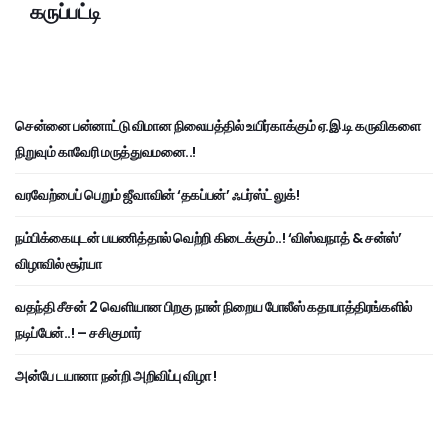
கருப்பட்டி
சென்னை பன்னாட்டு விமான நிலையத்தில் உயிர்காக்கும் ஏ.இ.டி கருவிகளை
நிறுவும் காவேரி மருத்துவமனை..!
வரவேற்பைப் பெறும் ஜீவாவின் ‘தகப்பன்’ ஃபர்ஸ்ட் லுக்!
நம்பிக்கையுடன் பயணித்தால் வெற்றி கிடைக்கும்..! ‘விஸ்வநாத் & சன்ஸ்’
விழாவில் சூர்யா
வதந்தி சீசன் 2 வெளியான பிறகு நான் நிறைய போலீஸ் கதாபாத்திரங்களில்
நடிப்பேன்..! – சசிகுமார்
அன்பே டயானா நன்றி அறிவிப்பு விழா !