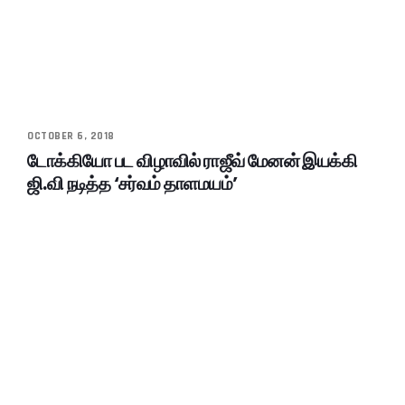
OCTOBER 6, 2018
டோக்கியோ பட விழாவில் ராஜீவ் மேனன் இயக்கி
ஜி.வி நடித்த ‘சர்வம் தாளமயம்’