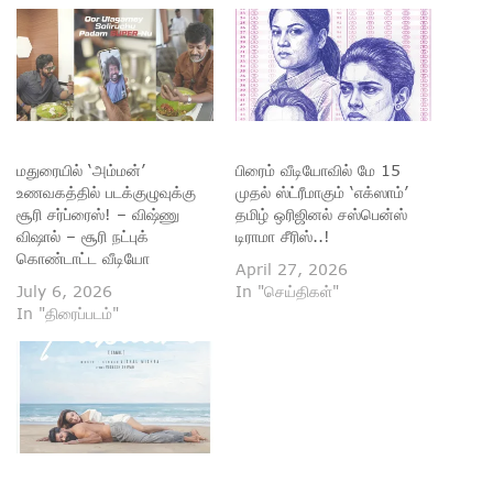
மதுரையில் ‘அம்மன்’
பிரைம் வீடியோவில் மே 15
உணவகத்தில் படக்குழுவுக்கு
முதல் ஸ்ட்ரீமாகும் ‘எக்ஸாம்’
சூரி சர்ப்ரைஸ்! – விஷ்ணு
தமிழ் ஒரிஜினல் சஸ்பென்ஸ்
விஷால் – சூரி நட்புக்
டிராமா சீரிஸ்..!
கொண்டாட்ட வீடியோ
April 27, 2026
July 6, 2026
In "செய்திகள்"
In "திரைப்படம்"