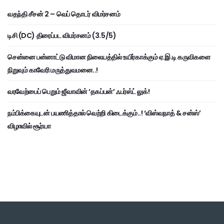
வதந்தி சீசன் 2 – வெப் தொடர் விமர்சனம்
டிசி (DC) திரைப்பட விமர்சனம் (3.5/5)
சென்னை பன்னாட்டு விமான நிலையத்தில் உயிர்காக்கும் ஏ.இ.டி கருவிகளை
நிறுவும் காவேரி மருத்துவமனை..!
வரவேற்பைப் பெறும் ஜீவாவின் ‘தகப்பன்’ ஃபர்ஸ்ட் லுக்!
நம்பிக்கையுடன் பயணித்தால் வெற்றி கிடைக்கும்..! ‘விஸ்வநாத் & சன்ஸ்’
விழாவில் சூர்யா