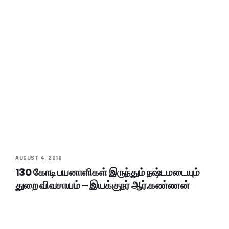
AUGUST 4, 2018
130 கோடி பயனாளிகள் இருந்தும் நஷ்டமடையும்
துறை விவசாயம் – இயக்குநர் ஆர்.கண்ணன்