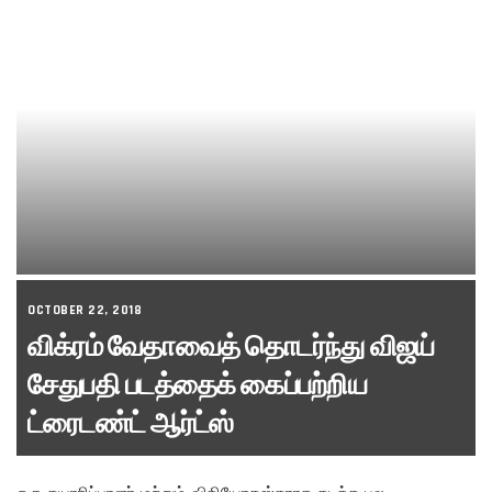
OCTOBER 22, 2018
விக்ரம் வேதாவைத் தொடர்ந்து விஜய்
சேதுபதி படத்தைக் கைப்பற்றிய
ட்ரைடண்ட் ஆர்ட்ஸ்
ஒரு தயாரிப்பாளர் மற்றும் விநியோகஸ்தராக கடந்த பல