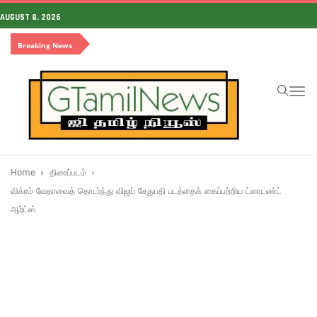
AUGUST 8, 2026
Breaking News
To
na
Home
திரைப்படம்
விக்ரம் வேதாவைத் தொடர்ந்து விஜய் சேதுபதி படத்தைக் கைப்பற்றிய ட்ரைடண்ட்
ஆர்ட்ஸ்