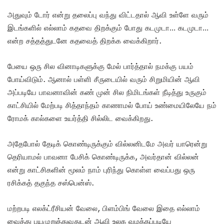
அதுவும் டோர் என்று தலைப்பு வந்து விட்டதால் ஆவி உள்ளே வரும்
இடங்களில் எல்லாம் கதவை திறக்கும் போது கடமுடா… கடமுடா…
என்ற சத்தத்துடனே கதவைத் திறக்க வைக்கிறார்.
பேயை ஒரு சில வினாடிகளுக்கு மேல் பார்த்தால் நமக்கு பயம்
போய்விடும். ஆனால் பள்ளி சீருடையில் வரும் சிறுமியின் ஆவி
அப்படியே பாவனாவின் கண் முன் சில நிமிடங்கள் நீடித்து உருகும்
காட்சியில் மேற்படி சித்தாந்தம் காணாமல் போய் உண்மையிலேயே நம்
ரோமக் கால்களை உயர்த்தி சில்லிட வைக்கிறது.
அதேபோல் தேடிக் கொண்டிருக்கும் வில்லனிடமே அவர் யாரென்று
தெரியாமல் பாவனா பேசிக் கொண்டிருக்க, அவர்தான் வில்லன்
என்று காட்சிகளின் மூலம் நாம் புரிந்து கொள்ள வைப்பது ஒரு
ரசிக்கத் தகுந்த சஸ்பென்ஸ்.
மற்றபடி எலக்ட்ரீசியன் வேலை, பிளம்பிங் வேலை இதை எல்லாம்
வைத்து பயமுறுத்துவதுடன் ஆவி உலக வழக்கப்படியே