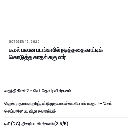
OCTOBER 13, 2020
கமல் பலான படங்களில் நடித்ததை காட்டிக்
கொடுத்த காதல் சுகுமார்
வதந்தி சீசன் 2 – வெப் தொடர் விமர்சனம்
ஹெச். ராஜாவை தமிழ்நாட்டு முதலமைச்சராகிய எஸ்.ராஜா..! – ‘செய்
செய்யாதே’ பட விழா சுவாரஸ்யம்
டிசி (DC) திரைப்பட விமர்சனம் (3.5/5)