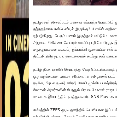
தமிழரசன் திரைப்படம் மகனை கப்பாற்ற போராடும் ஒ
தந்ததற்காக சஸ்பெண்டில் இருக்கும் போலீஸ் அதிக
ஏற்படுகிறது. பெரும் பணம் இருந்தால் மட்டுமே மகன
அறுவை சிகிச்சை செய்யும் வாய்ப்பு பறிபோகிறது
மருத்துவமனையையும், துப்பாக்கி முனையில் தன் கட்
திட்டமிடுகிறது. பல தடைகளைக் கடந்து தன் மகனை
தமிழ் திரையுலகில் தொடர்ந்து வெற்றிப்படங்களைத் 
ஒரு உருக்கமான டிராமா திரில்லராக தமிழரசன் படம் 
நடிக்க, பிரபல நடிகர் சுரேஷ் கோபி முக்கிய பாத்திரத்த
மோகன் அவர்களின் பேரனும் பிரபல மோகன் ராஜா
மகனாக இப்படத்தில் நடித்துள்ளார். SNS Movies ச
சமீபத்தில் ZEE5 ஓடிடி தளத்தில் வெளியான இப்பட
ஏற்படுத்தியுள்ளது. மேலும் வெளியான குறுகிய கா