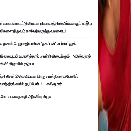
்னை பன்னாட்டு விமான நிலையத்தில் உயிர்காக்கும் ஏ.இ.டி
விகளை நிறுவும் காவேரி மருத்துவமனை..!
ற்பைப் பெறும் ஜீவாவின் ‘தகப்பன்’ ஃபர்ஸ்ட் லுக்!
பிக்கையுடன் பயணித்தால் வெற்றி கிடைக்கும்..! ‘விஸ்வநாத்
ன்ஸ்’ விழாவில் சூர்யா
்தி சீசன் 2 வெளியான பிறகு நான் நிறைய போலீஸ்
ாத்திரங்களில் நடிப்பேன்..! – சசிகுமார்
பே டயானா நன்றி அறிவிப்பு விழா !