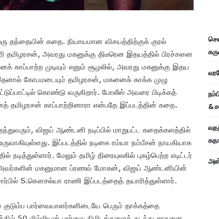
சென
ரு தந்தையின் கதை. நியாயமான விசயத்திற்குக் குரல்
கரு
ாரி தமிழரசன், அவரது மகனுக்கு திடீரென இதயத்தில் பிரச்சனை
ைக் காப்பாற்ற முடியும் எனும் சூழலில், அவரது மகனுக்கு இதய
வரவே
. இதனால் கோபமடையும் தமிழரசன், மகனைக் காக்க முழு
டுப்பாட்டில் கொண்டு வருகிறார். போலீஸ் அவரை பிடிக்கத்
நம்
த் தமிழரசன் காப்பாற்றினாரா என்பதே இப்படத்தின் கதை.
& ச
வதந
தந்துவரும், விஜய் ஆண்டனி நடிப்பில் மாறுபட்ட கதைக்களத்தில்
கதாப
உருவாகியுள்ளது. இப்படத்தில் நடிகை ரம்யா நம்பீசன் நாயகியாக
ில் நடித்துள்ளார். மேலும் தமிழ் திரையுலகில் புகழ்பெற்ற எடிட்டர்
அன்
 அவர்களின் மகனுமான ப்ரணவ் மோகன், விஜய் ஆண்டனியின்
ார்பில் S.கௌசல்யா ராணி இப்படத்தைத் தயாரித்துள்ளார்.
ம் குடும்ப பார்வையாளர்களிடையே பெரும் தாக்கத்தை
லத்தில் 50 மில்லியன் பார்வை நிமிடங்களைக் கடந்து சாதனை