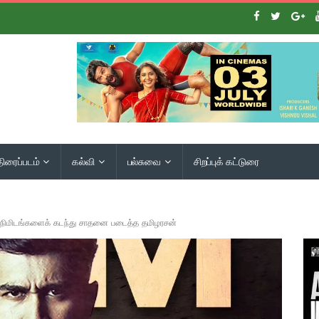
திரைப்படம்
கல்வி
பல்சுவை
சிறப்புக் கட்டுரை
ை நிமிடங்களைக் கடந்து சாதனை படைத்த தமிழரசன்