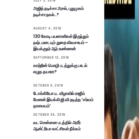
JULY 3, 2018
அஜித் நடிச்சா அசல், புதுமுகம்
நடிச்சா நகல்..?
AUGUST 4, 2018
130 கோடி பயனாளிகள் இருந்தும்
நஷ்டமடையும் துறை விவசாயம் –
இயக்குநர் ஆர்.கண்ணன்
SEPTEMBER 13, 2018
காற்றின் மொழி படத்துக்கு பாடல்
எழுத தயாரா?
OCTOBER 6, 2018
டோக்கியோ பட விழாவில் ராஜீவ்
மேனன் இயக்கி ஜி.வி நடித்த ‘சர்வம்
தாளமயம்’
OCTOBER 26, 2018
வட சென்னை படத்தில் அமீர்
ஆன்ட்ரியா காட்சிகள் நீக்கம்