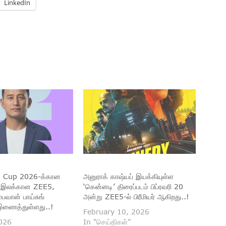
LinkedIn
d Cup 2026-க்கான
அனுராக் காஷ்யப் இயக்கியுள்ள
் இலக்கான ZEE5,
‘கென்னடி’ திரைப்படம் பிப்ரவரி 20
்பவான் பாய்சுங்
அன்று ZEE5-ல் பிரீமியர் ஆகிறது..!
இணைத்துள்ளது..!
February 10, 2026
026
In "செய்திகள்"