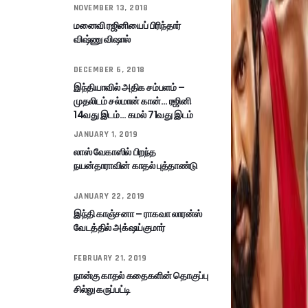
NOVEMBER 13, 2018
மனைவி ரஜினியைப் பிரிந்தார்
விஷ்ணு விஷால்
DECEMBER 6, 2018
இந்தியாவில் அதிக சம்பளம் –
முதலிடம் சல்மான் கான்… ரஜினி
14வது இடம்… கமல் 71வது இடம்
JANUARY 1, 2019
லாஸ் வேகாஸில் பிறந்த
நயன்தாராவின் காதல் புத்தாண்டு
JANUARY 22, 2019
இந்தி காஞ்சனா – ராகவா லாரன்ஸ்
வேடத்தில் அக்‌ஷய்குமார்
FEBRUARY 21, 2019
நான்கு காதல் கதைகளின் தொகுப்பு
சில்லு கருப்பட்டி