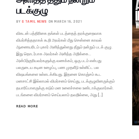
படக்குழு
BY
G TAMIL NEWS
ON MARCH 16, 2021
விகடன் பத்திரிகை தங்கள் படத்தைத் தரக்குறைவாக
விமர்சித்ததாகக் கூறி அவர்கள் மீது சென்னை காவல்
ஆணையரிடம் புகார் அளித்துள்ளது தீதும் நன்றும் படக் குழு.
இது தொடர்பாக அவர்கள் அளித்த அறிக்கை…
அன்பிற்குரியவர்களுக்கு வணக்கம், ஒரு படம் என்பது
பலருடைய கடின உழைப்பு, பண முதலீடு உள்ளிட்ட பல
விஷயங்களை உள்ளடக்கியது. இதனை கொஞ்சம் கூட
மனசாட்சி இல்லாமல் விமர்சனம் செய்து, படக்குழுவினருக்கும்
தயாரிப்பாளருக்கு கடும் மன உளைச்சலை உண்டாக்குவார்கள்.
படங்களை விமர்சனம் செய்யலாம் தவறில்லை, அது […]
READ MORE