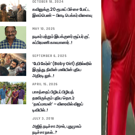
OCTOBER 18, 2024
கவினுக்கு 20 ரூபாய் பிச்சை போட்ட
இளம்பெண் – பிளடி பெக்கர் விளைவு
MAY 10, 2025
நடிகர் மற்றும் இயக்குனர் சூப்பர் குட்
சுப்பிரமணி காலமானார்..!
SEPTEMBER 6, 2025
‘பேபி கேர்ள்’ (Baby Girl) திரில்லரில்
இருந்து, நிவின் பாலியின் புதிய
அதிரடி லுக்..!
APRIL 15, 2026
பாசத்தைப் பிழியப் பிழியத்
தரவிருக்கும் புதிய தொடர்
‘தாய்மாமன்’ – விரைவில் விஜய்
டிவியில்..!
JULY 3, 2018
அஜித் நடிச்சா அசல், புதுமுகம்
நடிச்சா நகல்..?