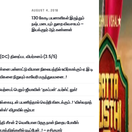
AUGUST 4, 2018
130 கோடி பயனாளிகள் இருந்தும்
நஷ்டமடையும் துறை விவசாயம் –
இயக்குநர் ஆர்.கண்ணன்
ி (DC) திரைப்பட விமர்சனம் (3.5/5)
்னை பன்னாட்டு விமான நிலையத்தில் உயிர்காக்கும் ஏ.இ.டி
விகளை நிறுவும் காவேரி மருத்துவமனை..!
ற்பைப் பெறும் ஜீவாவின் ‘தகப்பன்’ ஃபர்ஸ்ட் லுக்!
பிக்கையுடன் பயணித்தால் வெற்றி கிடைக்கும்..! ‘விஸ்வநாத்
ன்ஸ்’ விழாவில் சூர்யா
்தி சீசன் 2 வெளியான பிறகு நான் நிறைய போலீஸ்
ாத்திரங்களில் நடிப்பேன்..! – சசிகுமார்