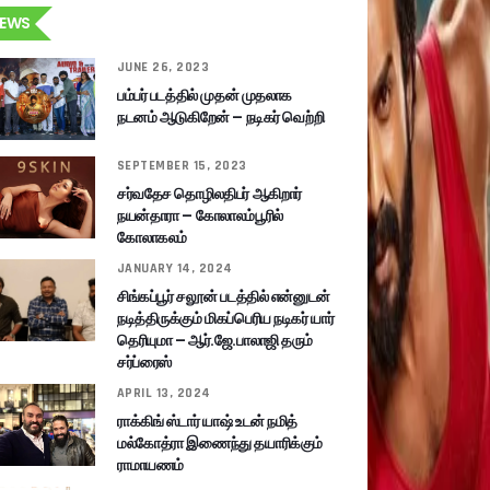
EWS
JUNE 26, 2023
பம்பர் படத்தில் முதன் முதலாக
நடனம் ஆடுகிறேன் – நடிகர் வெற்றி
SEPTEMBER 15, 2023
சர்வதேச தொழிலதிபர் ஆகிறார்
நயன்தாரா – கோலாலம்பூரில்
கோலாகலம்
JANUARY 14, 2024
சிங்கப்பூர் சலூன் படத்தில் என்னுடன்
நடித்திருக்கும் மிகப்பெரிய நடிகர் யார்
தெரியுமா – ஆர்.ஜே.பாலாஜி தரும்
சர்ப்ரைஸ்
APRIL 13, 2024
ராக்கிங் ஸ்டார் யாஷ் உடன் நமித்
மல்கோத்ரா இணைந்து தயாரிக்கும்
ராமாயணம்