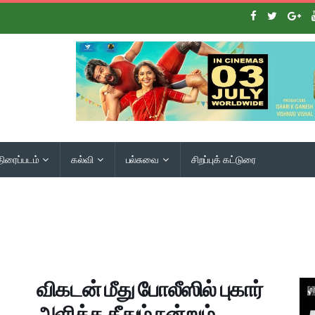
திரைப்படம்
கல்வி
பல்சுவை
சிறப்புக் கட்டுரை
விகடன் மீது போலீஸில் புகார்
அளித்த தீதும் நன்றும்