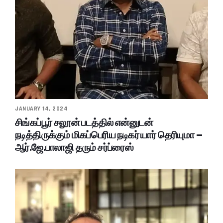
JANUARY 14, 2024
சிங்கப்பூர் சலூன் படத்தில் என்னுடன்
நடித்திருக்கும் மிகப்பெரிய நடிகர் யார் தெரியுமா –
ஆர்.ஜே.பாலாஜி தரும் சர்ப்ரைஸ்