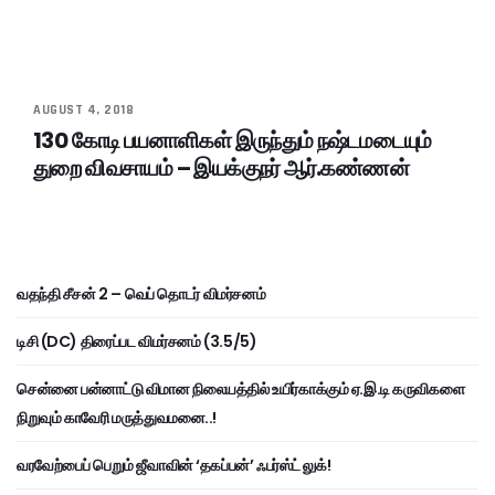
AUGUST 4, 2018
130 கோடி பயனாளிகள் இருந்தும் நஷ்டமடையும்
துறை விவசாயம் – இயக்குநர் ஆர்.கண்ணன்
வதந்தி சீசன் 2 – வெப் தொடர் விமர்சனம்
டிசி (DC) திரைப்பட விமர்சனம் (3.5/5)
சென்னை பன்னாட்டு விமான நிலையத்தில் உயிர்காக்கும் ஏ.இ.டி கருவிகளை
நிறுவும் காவேரி மருத்துவமனை..!
வரவேற்பைப் பெறும் ஜீவாவின் ‘தகப்பன்’ ஃபர்ஸ்ட் லுக்!