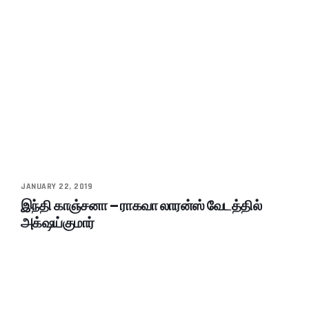
JANUARY 22, 2019
இந்தி காஞ்சனா – ராகவா லாரன்ஸ் வேடத்தில்
அக்‌ஷய்குமார்