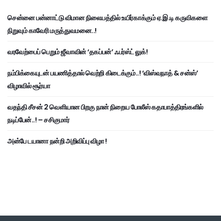
சென்னை பன்னாட்டு விமான நிலையத்தில் உயிர்காக்கும் ஏ.இ.டி கருவிகளை
நிறுவும் காவேரி மருத்துவமனை..!
வரவேற்பைப் பெறும் ஜீவாவின் ‘தகப்பன்’ ஃபர்ஸ்ட் லுக்!
நம்பிக்கையுடன் பயணித்தால் வெற்றி கிடைக்கும்..! ‘விஸ்வநாத் & சன்ஸ்’
விழாவில் சூர்யா
வதந்தி சீசன் 2 வெளியான பிறகு நான் நிறைய போலீஸ் கதாபாத்திரங்களில்
நடிப்பேன்..! – சசிகுமார்
அன்பே டயானா நன்றி அறிவிப்பு விழா !