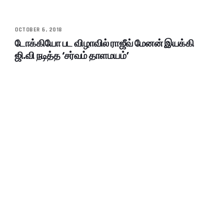
OCTOBER 6, 2018
டோக்கியோ பட விழாவில் ராஜீவ் மேனன் இயக்கி
ஜி.வி நடித்த ‘சர்வம் தாளமயம்’