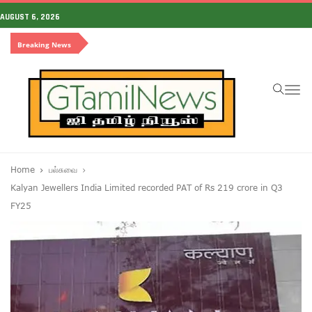
AUGUST 6, 2026
Breaking News
To
na
Home
பல்சுவை
Kalyan Jewellers India Limited recorded PAT of Rs 219 crore in Q3
FY25