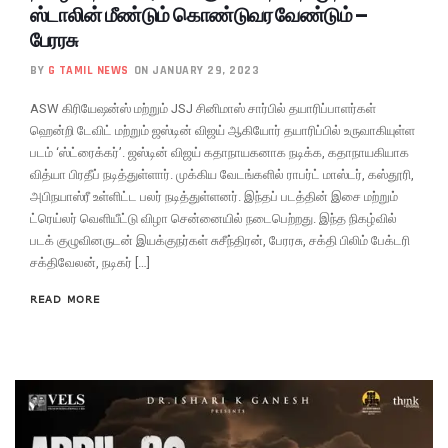
ஸ்டாலின் மீண்டும் கொண்டுவர வேண்டும் –
பேரரசு
BY
G TAMIL NEWS
ON JANUARY 29, 2023
ASW கிரியேஷன்ஸ் மற்றும் JSJ சினிமாஸ் சார்பில் தயாரிப்பாளர்கள்
ஹென்றி டேவிட் மற்றும் ஜஸ்டின் விஜய் ஆகியோர் தயாரிப்பில் உருவாகியுள்ள
படம் ‘ஸ்ட்ரைக்கர்’. ஜஸ்டின் விஜய் கதாநாயகனாக நடிக்க, கதாநாயகியாக
வித்யா பிரதீப் நடித்துள்ளார். முக்கிய வேடங்களில் ராபர்ட் மாஸ்டர், கஸ்தூரி,
அபிநயாஸ்ரீ உள்ளிட்ட பலர் நடித்துள்ளனர். இந்தப் படத்தின் இசை மற்றும்
ட்ரெய்லர் வெளியீட்டு விழா சென்னையில் நடைபெற்றது. இந்த நிகழ்வில்
படக் குழுவினருடன் இயக்குநர்கள் சுசீந்திரன், பேரரசு, சக்தி பிலிம் பேக்டரி
சக்திவேலன், நடிகர் […]
READ MORE