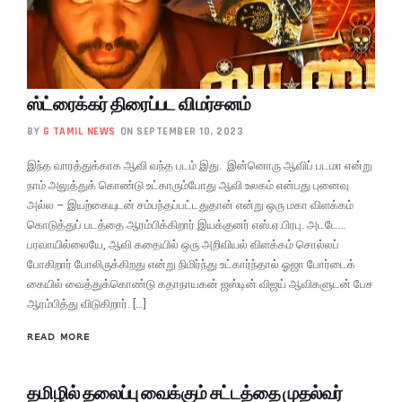
ஸ்ட்ரைக்கர் திரைப்பட விமர்சனம்
BY
G TAMIL NEWS
ON SEPTEMBER 10, 2023
இந்த வாரத்துக்காக ஆவி வந்த படம் இது. இன்னொரு ஆவிப் படமா என்று
நாம் அலுத்துக் கொண்டு உட்காரும்போது ஆவி உலகம் என்பது புனைவு
அல்ல – இயற்கையுடன் சம்பந்தப்பட்டதுதான் என்று ஒரு மகா விளக்கம்
கொடுத்துப் படத்தை ஆரம்பிக்கிறார் இயக்குனர் எஸ்.ஏ.பிரபு. அடடே…
பரவாயில்லையே, ஆவி கதையில் ஒரு அறிவியல் விளக்கம் சொல்லப்
போகிறார் போலிருக்கிறது என்று நிமிர்ந்து உட்கார்ந்தால் ஓஜா போர்டைக்
கையில் வைத்துக்கொண்டு கதாநாயகன் ஜஸ்டின் விஜய் ஆவிகளுடன் பேச
ஆரம்பித்து விடுகிறார். […]
READ MORE
தமிழில் தலைப்பு வைக்கும் சட்டத்தை முதல்வர்