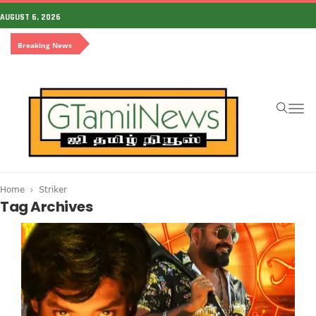
AUGUST 6, 2026
Breaking News
To
na
Home
Striker
Tag Archives