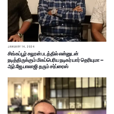
JANUARY 14, 2024
சிங்கப்பூர் சலூன் படத்தில் என்னுடன்
நடித்திருக்கும் மிகப்பெரிய நடிகர் யார் தெரியுமா –
ஆர்.ஜே.பாலாஜி தரும் சர்ப்ரைஸ்