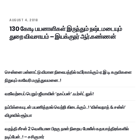
AUGUST 4, 2018
130 கோடி பயனாளிகள் இருந்தும் நஷ்டமடையும்
துறை விவசாயம் – இயக்குநர் ஆர்.கண்ணன்
சென்னை பன்னாட்டு விமான நிலையத்தில் உயிர்காக்கும் ஏ.இ.டி கருவிகளை
நிறுவும் காவேரி மருத்துவமனை..!
வரவேற்பைப் பெறும் ஜீவாவின் ‘தகப்பன்’ ஃபர்ஸ்ட் லுக்!
நம்பிக்கையுடன் பயணித்தால் வெற்றி கிடைக்கும்..! ‘விஸ்வநாத் & சன்ஸ்’
விழாவில் சூர்யா
வதந்தி சீசன் 2 வெளியான பிறகு நான் நிறைய போலீஸ் கதாபாத்திரங்களில்
நடிப்பேன்..! – சசிகுமார்