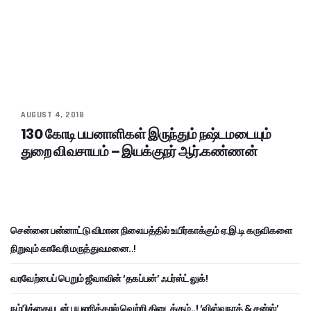
AUGUST 4, 2018
130 கோடி பயனாளிகள் இருந்தும் நஷ்டமடையும்
துறை விவசாயம் – இயக்குநர் ஆர்.கண்ணன்
சென்னை பன்னாட்டு விமான நிலையத்தில் உயிர்காக்கும் ஏ.இ.டி கருவிகளை
நிறுவும் காவேரி மருத்துவமனை..!
வரவேற்பைப் பெறும் ஜீவாவின் ‘தகப்பன்’ ஃபர்ஸ்ட் லுக்!
நம்பிக்கையுடன் பயணித்தால் வெற்றி கிடைக்கும்..! ‘விஸ்வநாத் & சன்ஸ்’