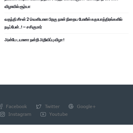
விழாவில் சூர்யா
வதந்தி சீசன் 2 வெளியான பிறகு நான் நிறைய போலீஸ் கதாபாத்திரங்களில்
நடிப்பேன்..! – சசிகுமார்
அன்பே டயானா நன்றி அறிவிப்பு விழா !
Facebook
Twitter
Google+
Instagram
Youtube
NEWSLETTER