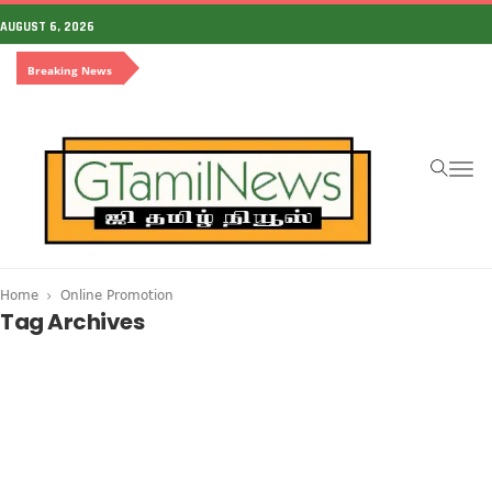
AUGUST 6, 2026
Breaking News
To
na
Home
Online Promotion
Tag Archives