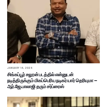
JANUARY 14, 2024
சிங்கப்பூர் சலூன் படத்தில் என்னுடன்
நடித்திருக்கும் மிகப்பெரிய நடிகர் யார் தெரியுமா –
ஆர்.ஜே.பாலாஜி தரும் சர்ப்ரைஸ்