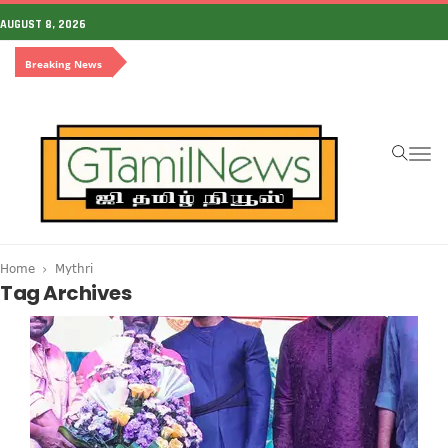
AUGUST 8, 2026
Breaking News
To
na
Home
Mythri
Tag Archives