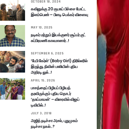
OCTOBER 18, 2024
கவினுக்கு 20 ரூபாய் பிச்சை போட்ட
இளம்பெண் – பிளடி பெக்கர் விளைவு
MAY 10, 2025
நடிகர் மற்றும் இயக்குனர் சூப்பர் குட்
சுப்பிரமணி காலமானார்..!
SEPTEMBER 6, 2025
‘பேபி கேர்ள்’ (Baby Girl) திரில்லரில்
இருந்து, நிவின் பாலியின் புதிய
அதிரடி லுக்..!
APRIL 15, 2026
பாசத்தைப் பிழியப் பிழியத்
தரவிருக்கும் புதிய தொடர்
‘தாய்மாமன்’ – விரைவில் விஜய்
டிவியில்..!
JULY 3, 2018
அஜித் நடிச்சா அசல், புதுமுகம்
நடிச்சா நகல்..?