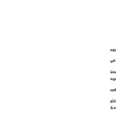
வதந
டிச
சென
கரு
வரவே
நம்
& ச