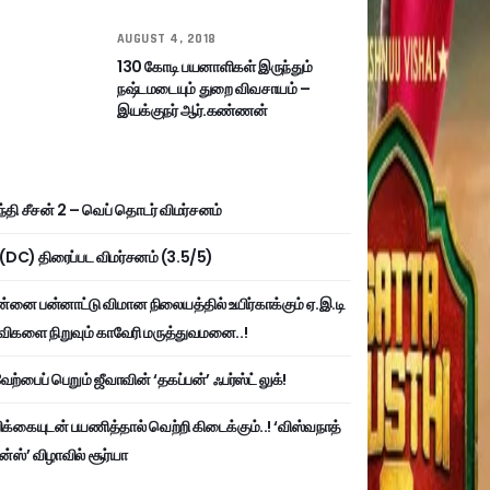
AUGUST 4, 2018
130 கோடி பயனாளிகள் இருந்தும்
நஷ்டமடையும் துறை விவசாயம் –
இயக்குநர் ஆர்.கண்ணன்
்தி சீசன் 2 – வெப் தொடர் விமர்சனம்
ி (DC) திரைப்பட விமர்சனம் (3.5/5)
்னை பன்னாட்டு விமான நிலையத்தில் உயிர்காக்கும் ஏ.இ.டி
விகளை நிறுவும் காவேரி மருத்துவமனை..!
ற்பைப் பெறும் ஜீவாவின் ‘தகப்பன்’ ஃபர்ஸ்ட் லுக்!
பிக்கையுடன் பயணித்தால் வெற்றி கிடைக்கும்..! ‘விஸ்வநாத்
ன்ஸ்’ விழாவில் சூர்யா