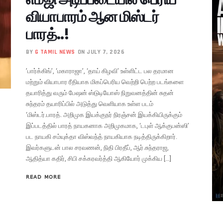
வியாபாரம் ஆன மிஸ்டர்
பாரத்..!
BY
G TAMIL NEWS
ON JULY 7, 2026
’பார்க்கிங்’, ‘மகாராஜா’, ‘தாய் கிழவி’ உள்ளிட்ட பல தரமான
மற்றும் வியாபார ரீதியாக மிகப்பெரிய வெற்றி பெற்ற படங்களை
தயாரித்து வரும் பேஷன் ஸ்டுடியோஸ் நிறுவனத்தின் சுதன்
சுந்தரம் தயாரிப்பில் அடுத்து வெளியாக உள்ள படம்
‘மிஸ்டர்.பாரத். அறிமுக இயக்குநர் நிரஞ்சன் இயக்கியிருக்கும்
இப்படத்தில் பாரத் நாயகனாக அறிமுகமாக, ‘டபுள் ஆக்குபன்ஸி’
பட நாயகி சம்யுக்தா விஸ்வந்த் நாயகியாக நடித்திருக்கிறார்.
இவர்களுடன் பால சரவணன், நிதி பிரதீப், ஆர்.சுந்தராஜ,
ஆதித்யா கதிர், சிபி சக்கரவர்த்தி ஆகியோர் முக்கிய […]
READ MORE