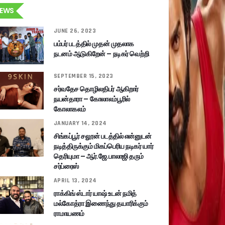
EWS
JUNE 26, 2023
பம்பர் படத்தில் முதன் முதலாக
நடனம் ஆடுகிறேன் – நடிகர் வெற்றி
SEPTEMBER 15, 2023
சர்வதேச தொழிலதிபர் ஆகிறார்
நயன்தாரா – கோலாலம்பூரில்
கோலாகலம்
JANUARY 14, 2024
சிங்கப்பூர் சலூன் படத்தில் என்னுடன்
நடித்திருக்கும் மிகப்பெரிய நடிகர் யார்
தெரியுமா – ஆர்.ஜே.பாலாஜி தரும்
சர்ப்ரைஸ்
APRIL 13, 2024
ராக்கிங் ஸ்டார் யாஷ் உடன் நமித்
மல்கோத்ரா இணைந்து தயாரிக்கும்
ராமாயணம்