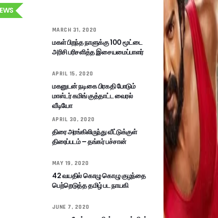
EWS
MARCH 31, 2020
மகள் பிறந்த நாளுக்கு 100 மூட்டை
அரிசி பரிசளித்த இசையமைப்பாளர்
APRIL 15, 2020
மகனுடன் நடிகை பிரகதி போடும்
மாஸ்டர் கமிங் குத்தாட்ட வைரல்
வீடியோ
APRIL 30, 2020
திரை அரங்கிலிருந்து வீட்டுக்குள்
திரைப்படம் – தங்கர் பச்சான்
MAY 19, 2020
42 வயதில் கொழு கொழு குழந்தை
பெற்றெடுத்த தமிழ் பட நாயகி
JUNE 7, 2020