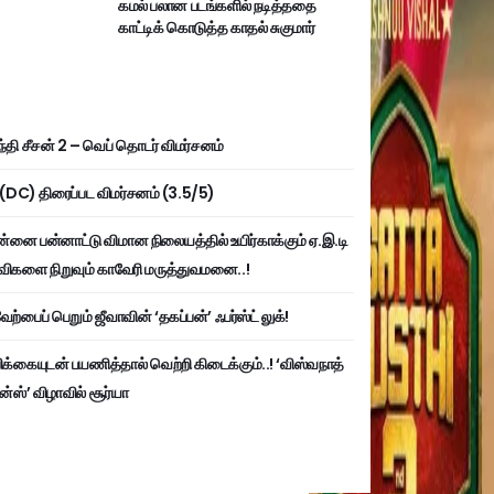
கமல் பலான படங்களில் நடித்ததை
காட்டிக் கொடுத்த காதல் சுகுமார்
்தி சீசன் 2 – வெப் தொடர் விமர்சனம்
ி (DC) திரைப்பட விமர்சனம் (3.5/5)
்னை பன்னாட்டு விமான நிலையத்தில் உயிர்காக்கும் ஏ.இ.டி
விகளை நிறுவும் காவேரி மருத்துவமனை..!
ற்பைப் பெறும் ஜீவாவின் ‘தகப்பன்’ ஃபர்ஸ்ட் லுக்!
பிக்கையுடன் பயணித்தால் வெற்றி கிடைக்கும்..! ‘விஸ்வநாத்
ன்ஸ்’ விழாவில் சூர்யா