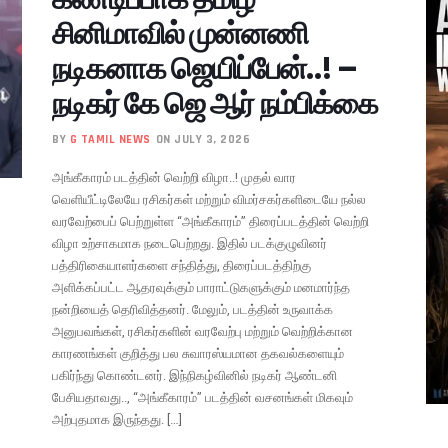
சினிமாவில் முன்னணி
நடிகனாக ஜெயிப்பேன்..! –
நடிகர் கே ஜெ ஆர் நம்பிக்கை
BY
G TAMIL NEWS
ON JULY 3, 2026
அங்கீகாரம் படத்தின் வெற்றி விழா..! முதல் வார
வெளியீட்டிலேயே ரசிகர்கள் மற்றும் விமர்சகர்களிடையே நல்ல
வரவேற்பைப் பெற்றுள்ள “அங்கீகாரம்” திரைப்படத்தின் வெற்றி
விழா உற்சாகமாக நடைபெற்றது. இதில் படக்குழுவினர்
பத்திரிகையாளர்களை சந்தித்து, திரைப்படத்திற்கு
அளிக்கப்பட்ட ஆதரவுக்கும் பாராட்டுகளுக்கும் மனமார்ந்த
நன்றியைத் தெரிவித்தனர். மேலும், படத்தின் உருவாக்க
அனுபவங்கள், ரசிகர்களின் வரவேற்பு மற்றும் வெற்றிக்கான
காரணங்கள் குறித்து பல சுவாரஸ்யமான தகவல்களையும்
பகிர்ந்து கொண்டனர். இந்நிகழ்வினில் நடிகர் ஆண்டனி
பேசியதாவது.., “அங்கீகாரம்” படத்தின் வசனங்கள் மிகவும்
அற்புதமாக இருந்தது. […]