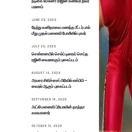
நடிகை மேக்னா ராஜின் கணவர் திடீர்
மரணம்
JUNE 28, 2020
நேற்று வனிதாவை மணந்த பீட்டர் பால்
மீது முதல் மனைவி போலீஸில் புகார்
JULY 20, 2020
சென்னையில் செல்ப் டிரைவ் செய்த
ரஜினி வைரலாகும் புகைப்படம்
AUGUST 14, 2020
அவசர சிகிச்சைப் பிரிவில் எஸ்பிபி –
வைரல் ஆகும் புகைப்படம்
SEPTEMBER 14, 2020
அட்லி மனைவி ப்ரியாவின் தாத்தா
காலமானார்
OCTOBER 13, 2020