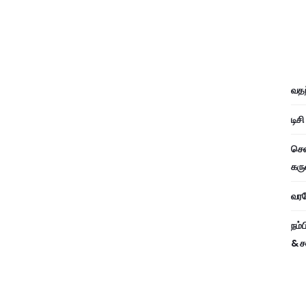
வதந
டிச
சென
கரு
வரவே
நம்
& ச