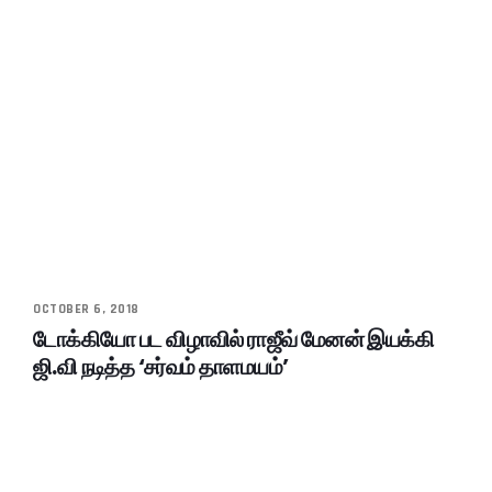
OCTOBER 6, 2018
டோக்கியோ பட விழாவில் ராஜீவ் மேனன் இயக்கி
ஜி.வி நடித்த ‘சர்வம் தாளமயம்’