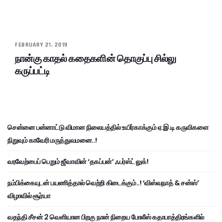
FEBRUARY 21, 2019
நான்கு காதல் கதைகளின் தொகுப்பு சில்லு
கருப்பட்டி
சென்னை பன்னாட்டு விமான நிலையத்தில் உயிர்காக்கும் ஏ.இ.டி கருவிகளை
நிறுவும் காவேரி மருத்துவமனை..!
வரவேற்பைப் பெறும் ஜீவாவின் ‘தகப்பன்’ ஃபர்ஸ்ட் லுக்!
நம்பிக்கையுடன் பயணித்தால் வெற்றி கிடைக்கும்..! ‘விஸ்வநாத் & சன்ஸ்’
விழாவில் சூர்யா
வதந்தி சீசன் 2 வெளியான பிறகு நான் நிறைய போலீஸ் கதாபாத்திரங்களில்