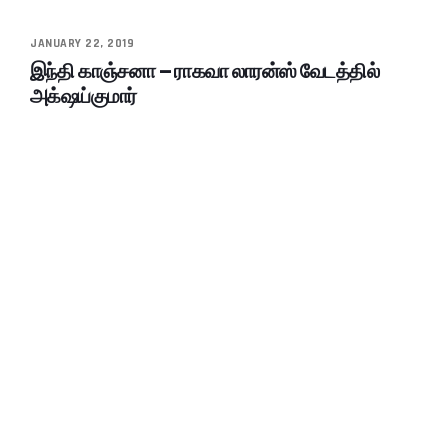
JANUARY 22, 2019
இந்தி காஞ்சனா – ராகவா லாரன்ஸ் வேடத்தில்
அக்‌ஷய்குமார்