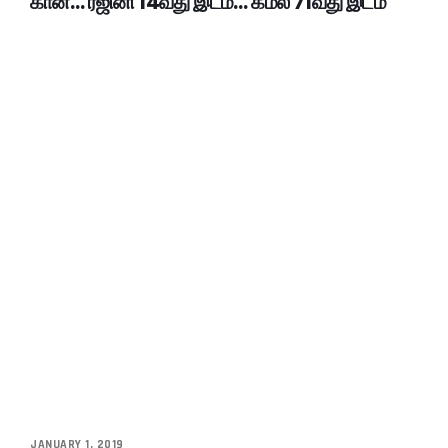
கான்… ரஜினி 14வது இடம்… கமல் 71வது இடம்
JANUARY 1, 2019