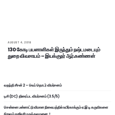
AUGUST 4, 2018
130 கோடி பயனாளிகள் இருந்தும் நஷ்டமடையும்
துறை விவசாயம் – இயக்குநர் ஆர்.கண்ணன்
வதந்தி சீசன் 2 – வெப் தொடர் விமர்சனம்
டிசி (DC) திரைப்பட விமர்சனம் (3.5/5)
சென்னை பன்னாட்டு விமான நிலையத்தில் உயிர்காக்கும் ஏ.இ.டி கருவிகளை
நிறுவும் காவேரி மருத்துவமனை..!