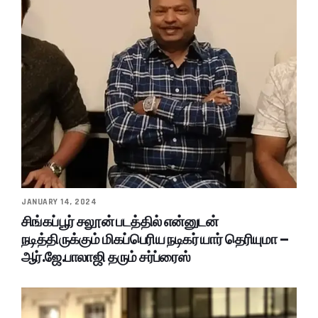
JANUARY 14, 2024
சிங்கப்பூர் சலூன் படத்தில் என்னுடன்
நடித்திருக்கும் மிகப்பெரிய நடிகர் யார் தெரியுமா –
ஆர்.ஜே.பாலாஜி தரும் சர்ப்ரைஸ்