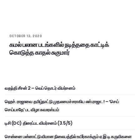
OCTOBER 13, 2020
கமல் பலான படங்களில் நடித்ததை காட்டிக்
கொடுத்த காதல் சுகுமார்
வதந்தி சீசன் 2 – வெப் தொடர் விமர்சனம்
ஹெச். ராஜாவை தமிழ்நாட்டு முதலமைச்சராகிய எஸ்.ராஜா..! – ‘செய்
செய்யாதே’ பட விழா சுவாரஸ்யம்
டிசி (DC) திரைப்பட விமர்சனம் (3.5/5)
சென்னை பன்னாட்டு விமான நிலையத்தில் உயிர்காக்கும் ஏ.இ.டி கருவிகளை