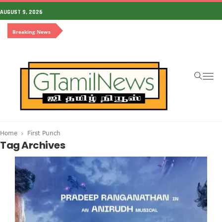
AUGUST 9, 2026
Breaking News
To
na
Home
First Punch
Tag Archives