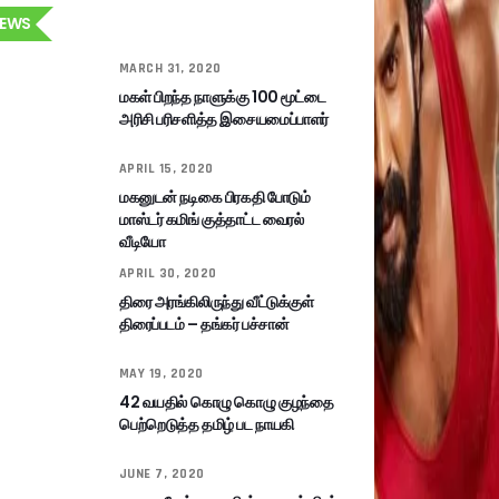
EWS
MARCH 31, 2020
மகள் பிறந்த நாளுக்கு 100 மூட்டை
அரிசி பரிசளித்த இசையமைப்பாளர்
APRIL 15, 2020
மகனுடன் நடிகை பிரகதி போடும்
மாஸ்டர் கமிங் குத்தாட்ட வைரல்
வீடியோ
APRIL 30, 2020
திரை அரங்கிலிருந்து வீட்டுக்குள்
திரைப்படம் – தங்கர் பச்சான்
MAY 19, 2020
42 வயதில் கொழு கொழு குழந்தை
பெற்றெடுத்த தமிழ் பட நாயகி
JUNE 7, 2020