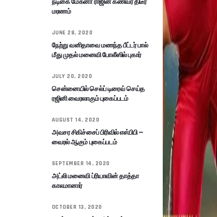
நடிகை மேக்னா ராஜின் கணவர் திடீர்
மரணம்
JUNE 28, 2020
நேற்று வனிதாவை மணந்த பீட்டர் பால்
மீது முதல் மனைவி போலீஸில் புகார்
JULY 20, 2020
சென்னையில் செல்ப் டிரைவ் செய்த
ரஜினி வைரலாகும் புகைப்படம்
AUGUST 14, 2020
அவசர சிகிச்சைப் பிரிவில் எஸ்பிபி –
வைரல் ஆகும் புகைப்படம்
SEPTEMBER 14, 2020
அட்லி மனைவி ப்ரியாவின் தாத்தா
காலமானார்
OCTOBER 13, 2020