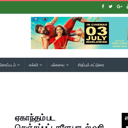
திரைப்படம்
கல்வி
பல்சுவை
சிறப்புக் கட்டுரை
ஏகாந்தம் பட
செஞ்சுப்புட்டாளே பாடல் வரி