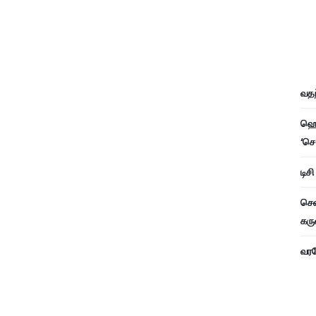
வதந
ஹெச
‘செ
டிச
சென
கரு
வரவே