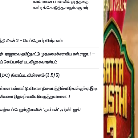
கமல் பலான படங்களில் நடித்ததை
காட்டிக் கொடுத்த காதல் சுகுமார்
்தி சீசன் 2 – வெப் தொடர் விமர்சனம்
். ராஜாவை தமிழ்நாட்டு முதலமைச்சராகிய எஸ்.ராஜா..! –
ய் செய்யாதே’ பட விழா சுவாரஸ்யம்
ி (DC) திரைப்பட விமர்சனம் (3.5/5)
்னை பன்னாட்டு விமான நிலையத்தில் உயிர்காக்கும் ஏ.இ.டி
விகளை நிறுவும் காவேரி மருத்துவமனை..!
ற்பைப் பெறும் ஜீவாவின் ‘தகப்பன்’ ஃபர்ஸ்ட் லுக்!