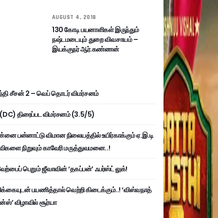
AUGUST 4, 2018
130 கோடி பயனாளிகள் இருந்தும்
நஷ்டமடையும் துறை விவசாயம் –
இயக்குநர் ஆர்.கண்ணன்
்தி சீசன் 2 – வெப் தொடர் விமர்சனம்
ி (DC) திரைப்பட விமர்சனம் (3.5/5)
்னை பன்னாட்டு விமான நிலையத்தில் உயிர்காக்கும் ஏ.இ.டி
விகளை நிறுவும் காவேரி மருத்துவமனை..!
ற்பைப் பெறும் ஜீவாவின் ‘தகப்பன்’ ஃபர்ஸ்ட் லுக்!
பிக்கையுடன் பயணித்தால் வெற்றி கிடைக்கும்..! ‘விஸ்வநாத்
ன்ஸ்’ விழாவில் சூர்யா