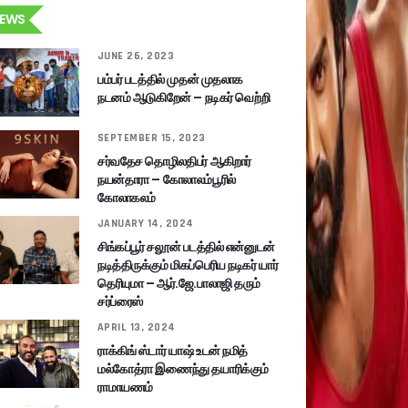
EWS
JUNE 26, 2023
பம்பர் படத்தில் முதன் முதலாக
நடனம் ஆடுகிறேன் – நடிகர் வெற்றி
SEPTEMBER 15, 2023
சர்வதேச தொழிலதிபர் ஆகிறார்
நயன்தாரா – கோலாலம்பூரில்
கோலாகலம்
JANUARY 14, 2024
சிங்கப்பூர் சலூன் படத்தில் என்னுடன்
நடித்திருக்கும் மிகப்பெரிய நடிகர் யார்
தெரியுமா – ஆர்.ஜே.பாலாஜி தரும்
சர்ப்ரைஸ்
APRIL 13, 2024
ராக்கிங் ஸ்டார் யாஷ் உடன் நமித்
மல்கோத்ரா இணைந்து தயாரிக்கும்
ராமாயணம்