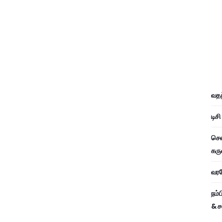
வதந
டிச
சென
கரு
வரவே
நம்
& ச