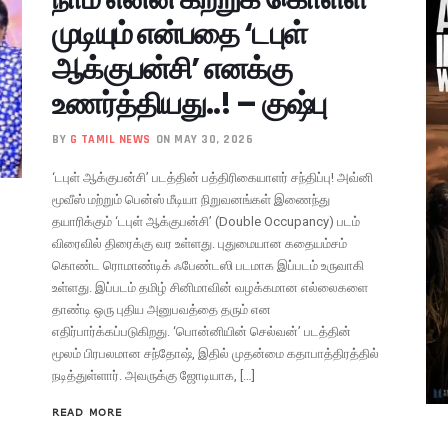
முடியும் என்பதை ‘டபுள்
ஆக்குபன்சி’ எனக்கு
உணர்த்தியது..! – குஷ்பு
BY
G TAMIL NEWS
ON MAY 30, 2026
‘டபுள் ஆக்குபன்சி’ படத்தின் பத்திரிகையாளர் சந்திப்பு! அவ்னி
மூவீஸ் மற்றும் பென்ஸ் மீடியா நிறுவனங்கள் இணைந்து
தயாரிக்கும் ‘டபுள் ஆக்குபன்சி’ (Double Occupancy) படம்
விரைவில் திரைக்கு வர உள்ளது. புதுமையான கதையம்சம்
கொண்ட ரொமாண்டிக் ஃபேண்டஸி படமாக இப்படம் உருவாகி
உள்ளது. இப்படம் தமிழ் சினிமாவின் வழக்கமான எல்லைகளை
தாண்டி ஒரு புதிய அனுபவத்தை தரும் என
எதிர்பார்க்கப்படுகிறது. ‘பொன்னியின் செல்வன்’ படத்தின்
மூலம் பிரபலமான சந்தோஷ், இதில் முதன்மை கதாபாத்திரத்தில்
நடித்துள்ளார். அவருக்கு ஜோடியாக, […]
READ MORE