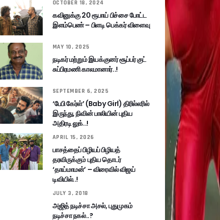
OCTOBER 18, 2024
கவினுக்கு 20 ரூபாய் பிச்சை போட்ட
இளம்பெண் – பிளடி பெக்கர் விளைவு
MAY 10, 2025
நடிகர் மற்றும் இயக்குனர் சூப்பர் குட்
சுப்பிரமணி காலமானார்..!
SEPTEMBER 6, 2025
‘பேபி கேர்ள்’ (Baby Girl) திரில்லரில்
இருந்து, நிவின் பாலியின் புதிய
அதிரடி லுக்..!
APRIL 15, 2026
பாசத்தைப் பிழியப் பிழியத்
தரவிருக்கும் புதிய தொடர்
‘தாய்மாமன்’ – விரைவில் விஜய்
டிவியில்..!
JULY 3, 2018
அஜித் நடிச்சா அசல், புதுமுகம்
நடிச்சா நகல்..?