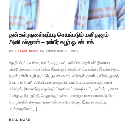
தன் உள்ளுணர்வுப்படி செயல்படும் மனிதனும்
அனிமல்தான் – ரன்பீர் கபூர் ஓபன்டாக்
BY
G TAMIL NEWS
ON NOVEMBER 26, 2023
சந்தீப் ரெட்டி வங்கா, ரன்பீர் கபூர் கூட்டணியின் ‘அனிமல்’ திரைப்பட
பத்திரிக்கையாளர் சந்திப்பு இயக்குநர் சந்தீப் ரெட்டி வங்கா இயக்கத்தில்,
நடிகர் ரன்பீர் கபூர் நடிப்பில், பூஷன் குமார், கிரிஷன் குமார் டி சீரிஸ், முராத்
கெடானி சினி1 ஸ்டுடியோஸ் மற்றும் பிரனய் ரெட்டி வங்கா பத்ரகாளி
பிக்சர்ஸ், இணைந்து வழங்கும் “அனிமல்” திரைப்படம், டிசம்பர் 1, 2023
அன்று தமிழ், இந்தி, தெலுங்கு, கன்னடம் மற்றும் மலையாளம் ஆகிய
மொழிகளில் திரையரங்குகளில் வெளியாகிறது. இதனையொட்டி
படக்குழுவினர் […]
READ MORE