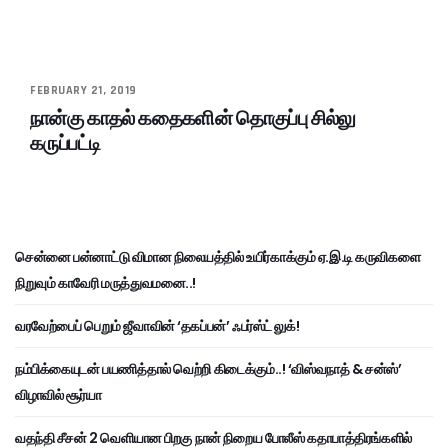
FEBRUARY 21, 2019
நான்கு காதல் கதைகளின் தொகுப்பு சில்லு
கருப்பட்டி
சென்னை பன்னாட்டு விமான நிலையத்தில் உயிர்காக்கும் ஏ.இ.டி கருவிகளை
நிறுவும் காவேரி மருத்துவமனை..!
வரவேற்பைப் பெறும் ஜீவாவின் ‘தகப்பன்’ ஃபர்ஸ்ட் லுக்!
நம்பிக்கையுடன் பயணித்தால் வெற்றி கிடைக்கும்..! ‘விஸ்வநாத் & சன்ஸ்’
விழாவில் சூர்யா
வதந்தி சீசன் 2 வெளியான பிறகு நான் நிறைய போலீஸ் கதாபாத்திரங்களில்