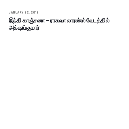
JANUARY 22, 2019
இந்தி காஞ்சனா – ராகவா லாரன்ஸ் வேடத்தில்
அக்‌ஷய்குமார்