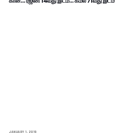
கான்… ரஜினி 14வது இடம்… கமல் 71வது இடம்
JANUARY 1, 2019