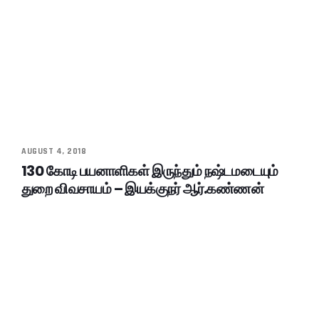
AUGUST 4, 2018
130 கோடி பயனாளிகள் இருந்தும் நஷ்டமடையும்
துறை விவசாயம் – இயக்குநர் ஆர்.கண்ணன்