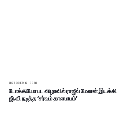
OCTOBER 6, 2018
டோக்கியோ பட விழாவில் ராஜீவ் மேனன் இயக்கி
ஜி.வி நடித்த ‘சர்வம் தாளமயம்’